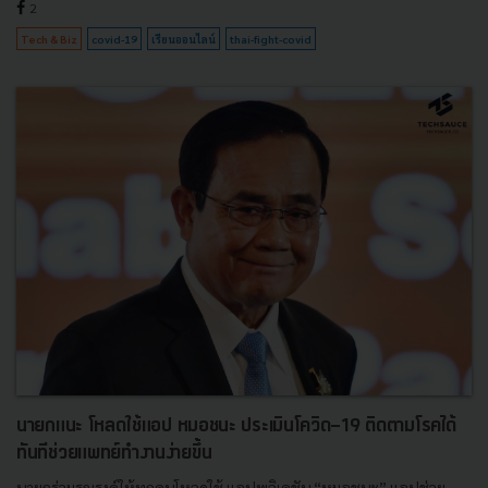
2
Tech & Biz
covid-19
เรียนออนไลน์
thai-fight-covid
นายกแนะ โหลดใช้แอป หมอชนะ ประเมินโควิด-19 ติดตามโรคได้
ทันทีช่วยแพทย์ทำงานง่ายขึ้น
นายกร่วมรณรงค์ให้ทุกคนโหลดใช้ แอปพลิเคชัน “หมอชนะ” แอปช่วย