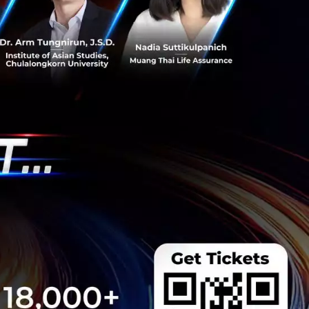
s สร้างคน–
พื่อยกระดับขีดความ
ีและรัฐมนตรีว่าการ
ษในหัวข้อ “ฝ่าวิกฤติ
 INTANIA Forum...
 Team
 มิติดันไทยสู่ฮับ AI
ยากรน้ำ พร้อมตอบโจทย์
เซ็นเตอร์ตามมติ ครม.
งการด้วย 4 มิติ พร้อม