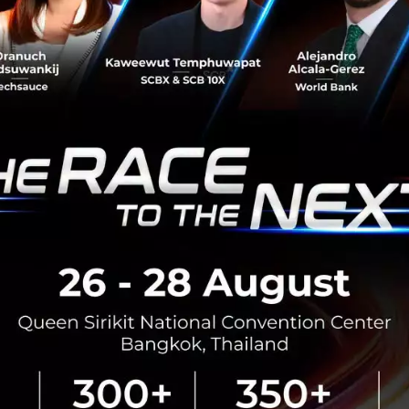
RTICLE
3 เรื่องที่ประเทศไทยต้อง Focu
นวัตกรรม–ปฏิรูประบบราชการ เ
สามารถประเทศ
นายอนุทิน ชาญวีรกูล นายกรัฐมนตร
กระทรวงมหาดไทย กล่าวปาฐกถาพิเศ
รับมือระเบียบโลกใหม่” ในงาน The
สิงหาคม 6, 2026
| By
Techsauce
0
News
ประเทศไทย
เศรษฐกิจไทย
BOI รื้อเกณฑ์ Data Center ชู 4
ยั่งยืน คุมเข้มใช้พลังงาน ทรัพ
ชาติ และการจ้างงานไทย
บีโอไอขานรับระเบียบใหม่คุมดาต้า
เดินหน้ายกเครื่องเกณฑ์คัดกรองโคร