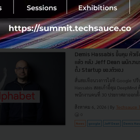
เปิดข้อมูล 42 โครงการ ลงทุนรวม 
ครอบคลุมประโยชน์ต่อประเทศ พลั.
สิงหาคม 6, 2026
| By
Techsauce
0
News
AI
BOI
Cloud
Data Center
Demis Hassabis ขึ้นคุม หัวเ
แล้ว หลัง Jeff Dean พนักงา
ตั้ง Startup ของตัวเอง
สั่นสะเทือนวงการไอที Google ปรับ
Hassabis สละเก้าอี้คุม DeepMind
พนักงานคนที่ 30 ประกาศลาออกตั้งบ
สิงหาคม 6, 2026
| By
Techsauce
0
News
google
Jeff Dean
Demis Has