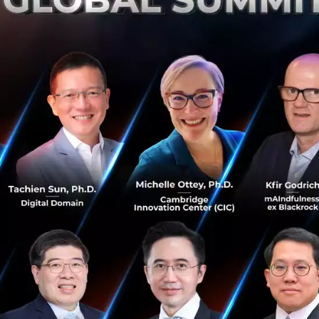
ที่ 9 มิถุนายน 2563 คุณรัชดา ธนาดิเรก รองโฆษกประจำสำนักนา
ัฐมนตรี (ครม.) เห็นชอบร่างพระราชบัญญัติแก้ไขประมวลรัษฎา
็บภาษีมูลค่าเพิ่มจาก แพลตฟอร์มดิจิทัลจากต่างประเทศ ที่ไม่มี
ระทรวงการคลังเสนอเข้ามา ซึ่งเป็นการเก็บภาษีมูลค่าเพิ่มจา
ให้บริการในประเทศไทย
หมาย e-service
ในครั้งนี้จะไม่เป็นภาระกับผู้ใช้บริการอย่าง
ต่างประเทศที่ไม่ได้เสียภาษีมูลค่าเพิ่ม มีทั้งเว็บไซต์ แอปพล
ารจองโรงแรม โดยกระทรวงการคลังคาดว่า จะสร้างรายได้ให้รัฐไ
ปี