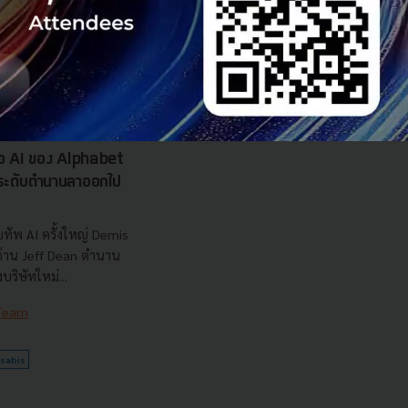
7.5 แสนล้านบาท
..
 Team
รือ AI ของ Alphabet
นระดับตำนานลาออกไป
ทัพ AI ครั้งใหญ่ Demis
 ด้าน Jeff Dean ตำนาน
ริษัทใหม่...
 Team
sabis