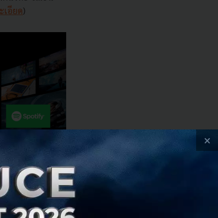
ะเอียด
)
×