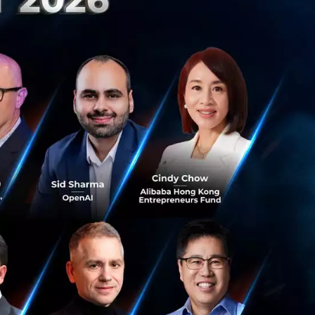
ยกรัฐมนตรี เปิดเผย
กรฯ จัดเก็บภาษี
บริษัทลูกใน
ก ดิจิทัลแพลตฟอร์ม
แน่นอน เพราะกรให้
ิเคชั่น ดาวน์โหลด
ด้เพิ่มขึ้นประมาณ