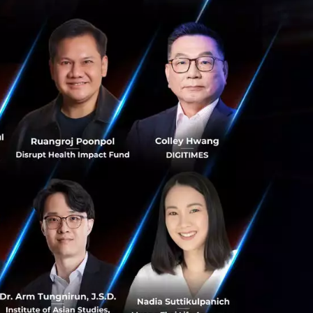
่างยิ่งพนักงาน
บายรัดเข็มขัดที่
งผลกระทบต่อ
ับการปฏิบัติ
ะเป็นการสร้าง
ดิม อาจนำไปสู่ความ
ยาว
่างรอบคอบ การ
รลงทุนในบุคลากร
ยไม่ใช่เป้าหมาย