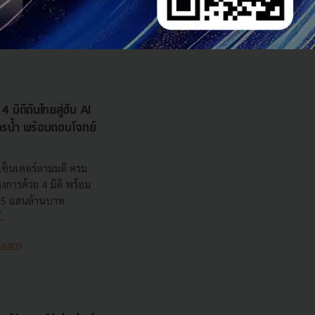
 INTANIA Forum...
 Team
 มิติดันไทยสู่ฮับ AI
ยากรน้ำ พร้อมตอบโจทย์
เซ็นเตอร์ตามมติ ครม.
งการด้วย 4 มิติ พร้อม
7.5 แสนล้านบาท
..
 Team