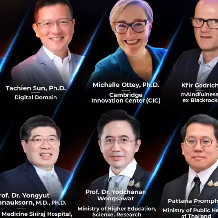
ต้องพึ่งพาการแลกเปลี่ยนสิ่งของที่จำเป็นระหว่างกัน ซึ่งเป็นวิ
และบั่นทอนประสิทธิภาพการทำงานในระยะยาว
ทบผลประโยชน์ของประชาชน
ดบัตรเครดิตไม่ได้จำกัดอยู่เพียงแค่การจัดซื้ออุปกรณ์เท่านั้
ัญของรัฐบาลอีกด้วย เจ้าหน้าที่สำนักงานประกันสังคม (SSA) 
ยความกระทรวงการคลังถูกตัดสิทธิ์เข้าถึงระบบ PACER เพื่อใช
่งผลกระทบโดยตรงต่อการให้บริการประชาชน และอาจนำไปสู่คว
งพาบริการของรัฐ
ไปของสหรัฐฯ (GSA) ได้ยืนยันการเปลี่ยนแปลงนี้ โดยอ้างว่าเป็
เสี่ยง อย่างไรก็ตาม หลายฝ่ายตั้งคำถามถึงความชอบธรรมของ
วงเงินบัตรเครดิตเหลือเหลือเพียง 1 ดอลลาร์สหรัฐฯ หรือเพียง
กินไป และไม่ได้คำนึงถึงผลกระทบที่จะเกิดขึ้นต่อการทำงานข