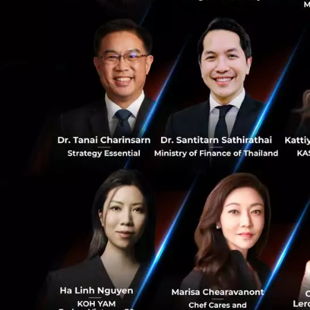
ด้าน นโยบายนี้จึง
0
รัฐบาลที่ต้องเผชิ
สัญญาณเตือนรัฐ
0
วิกฤตการตัดลดบัตร
กำลังดำเนินการอยู
ประสิทธิภาพการทำ
หน้าที่ของพนักงา
ความเชื่อมั่นให้ก
ล้มเหลวในการให้
ทางออกที่ยั่งยืน
ค้นหาแนวทางในกา
และทรัพยากรที่จำเป