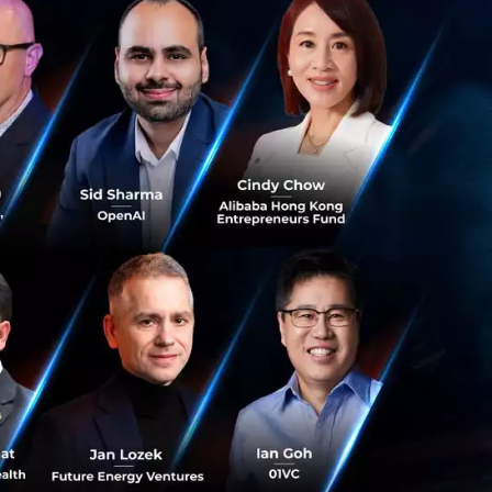
ธีการแก้ปัญหาเฉพาะ
น แต่ยังส่งผลกระทบ
ไม่สามารถออกใบส่ง
้ติดตามคดีของศาล
ามไม่พอใจในหมู่
นแนวทางปฏิบัติที่ดี
นโยบายดังกล่าว
 33.6 บาทนั้นเป็น
องรัฐบาลอย่างรอบ