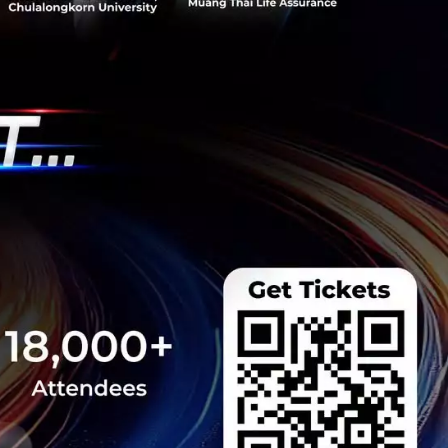
่ดีขึ้น
s สร้างคน–
พื่อยกระดับขีดความ
ีและรัฐมนตรีว่าการ
ษในหัวข้อ “ฝ่าวิกฤติ