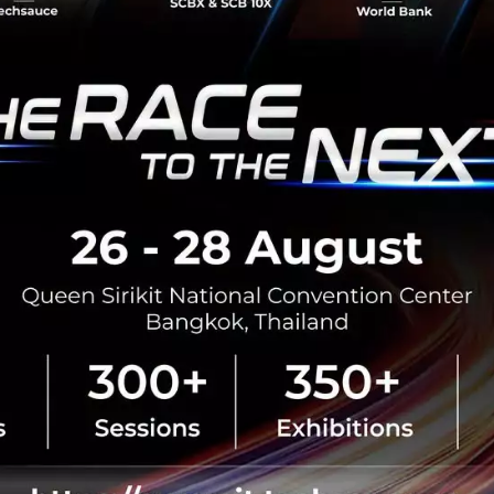
สร้างความสมดุลระหว่างการประหยัดและการให้บริการประชาชนที
-musk
No comment
RTICLE
3 เรื่องที่ประเทศไทยต้อง Focu
นวัตกรรม–ปฏิรูประบบราชการ เ
สามารถประเทศ
นายอนุทิน ชาญวีรกูล นายกรัฐมนตร
กระทรวงมหาดไทย กล่าวปาฐกถาพิเศ