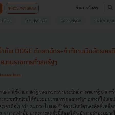
ร่วมงานกับเรา
INNOV PROGRAM
THTECH
EXEC INSIGHT
CORP INNOV
SAUCY THO
ทัพ DOGE ตัดลดบัตร-จำกัดวงเงินบัตรเครดิ
ยงานราชการทั่วสหรัฐฯ
chsauce Team
ดค่าใช้จ่ายภาครัฐของกระทรวงประสิทธิภาพของรัฐบาลหรือ
้างความปั่นป่วนให้กับระบบราชการของสหรัฐฯ อย่างที่ไม่เคย
รเครดิตไปกว่า 24,000 ใบและจำกัดวงเงินบัตรเครดิตที่เหลืออย
33.6 บาทเท่านั้น มาตรการสุดขั้วนี้ส่งผลให้พนักงานจำนวนมากไ