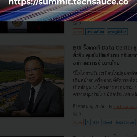
รับมือระเบียบโลกใหม่” ในงาน The
สิงหาคม 6, 2026
| By
Techsauce
0
News
ประเทศไทย
เศรษฐกิจไทย
BOI รื้อเกณฑ์ Data Center ชู 4
ยั่งยืน คุมเข้มใช้พลังงาน ทรัพ
ชาติ และการจ้างงานไทย
บีโอไอขานรับระเบียบใหม่คุมดาต้า
เดินหน้ายกเครื่องเกณฑ์คัดกรองโคร
เปิดข้อมูล 42 โครงการ ลงทุนรวม 
ครอบคลุมประโยชน์ต่อประเทศ พลั.
สิงหาคม 6, 2026
| By
Techsauce
0
News
AI
BOI
Cloud
Data Center