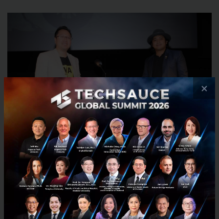
×
ทำความรู้จัก บริษัท อีทราน (ไทยแลนด์) กันให้มากขึ้น
อีทราน (ไทยแลนด์) Startup หน้าใหม่แห่งวงการยานยนต์