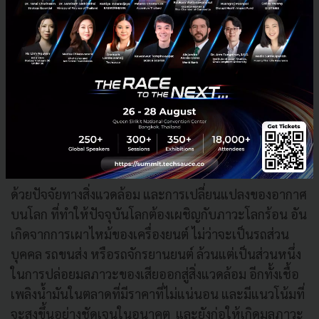
ไทย ผู้สร้างสรรค์ผลิตภัณฑ์และบริการเพื่อการขนส่ง
สาธารณะในทุกรูปแบบ ที่เป็นมิตรต่อสิ่งแวดล้อมโดยนำ
พลังงานไฟฟ้าและเทคโนโลยีต่าง ๆ
เข้ามาออกแบบเพื่อ
ใช้กับบริการด้านการขนส่งสาธารณะ โดยเริ่มต้นจากการ
พัฒนา “ETRAN PROM” รถจักรยานยนต์ไฟฟ้าเพื่อการ
บริการสาธารณะคันแรกของโลก เพื่อแก้ปัญหาด้านการ
บริหารจัดการพลังงานโดยรวม ภายใต้แนวความคิด
“Drive a better world”
ด้วยปัจจัยทางสิ่งแวดล้อม และการเปลี่ยนแปลงของอากาศ
บนโลก ที่ทำให้ปัจจุบันโลกต้องเผชิญกับภาวะโลกร้อน อัน
เกิดจากการเผาไหม้ของเครื่องยนต์ ไม่ว่าจะเป็นรถส่วน
บุคคล รถขนส่ง หรือรถจักรยานยนต์ ล้วนแต่เป็นส่วนหนึ่ง
ในการปล่อยมลภาวะของเสียออกสู่สิ่งแวดล้อม อีกทั้งเชื้อ
เพลิงน้ำมันในตลาดที่มีราคาที่ไม่แน่นอน และมีแนวโน้มที่
จะสูงขึ้นอย่างชัดเจนในอนาคต และยังก่อให้เกิดมลภาวะ