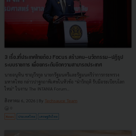
3 เรื่องที่ประเทศไทยต้อง Focus สร้างคน–นวัตกรรม–ปฏิรูป
ระบบราชการ เพื่อยกระดับขีดความสามารถประเทศ
นายอนุทิน ชาญวีรกูล นายกรัฐมนตรีและรัฐมนตรีว่าการกระทรวง
มหาดไทย กล่าวปาฐกถาพิเศษในหัวข้อ “ฝ่าวิกฤติ รับมือระเบียบโลก
ใหม่” ในงาน The INTANIA Forum...
สิงหาคม 6, 2026
| By
Techsauce Team
0
News
ประเทศไทย
เศรษฐกิจไทย