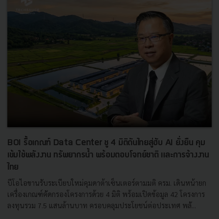
BOI รื้อเกณฑ์ Data Center ชู 4 มิติดันไทยสู่ฮับ AI ยั่งยืน คุม
เข้มใช้พลังงาน ทรัพยากรน้ำ พร้อมตอบโจทย์ชาติ และการจ้างงาน
ไทย
บีโอไอขานรับระเบียบใหม่คุมดาต้าเซ็นเตอร์ตามมติ ครม. เดินหน้ายก
เครื่องเกณฑ์คัดกรองโครงการด้วย 4 มิติ พร้อมเปิดข้อมูล 42 โครงการ
ลงทุนรวม 7.5 แสนล้านบาท ครอบคลุมประโยชน์ต่อประเทศ พลั...