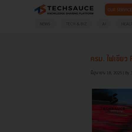
OUR SERVICE
NEWS
TECH & BIZ
AI
HEAL
ครม. ไฟเขียว 
มิถุนายน 18, 2025
| By