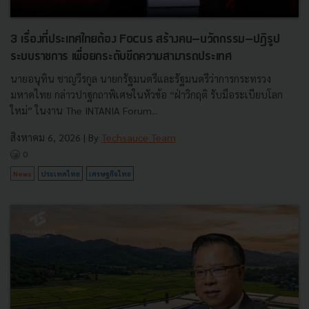
3 เรื่องที่ประเทศไทยต้อง Focus สร้างคน–นวัตกรรม–ปฏิรูป
ระบบราชการ เพื่อยกระดับขีดความสามารถประเทศ
นายอนุทิน ชาญวีรกูล นายกรัฐมนตรีและรัฐมนตรีว่าการกระทรวง
มหาดไทย กล่าวปาฐกถาพิเศษในหัวข้อ “ฝ่าวิกฤติ รับมือระเบียบโลก
ใหม่” ในงาน The INTANIA Forum...
สิงหาคม 6, 2026
| By
Techsauce Team
0
News
ประเทศไทย
เศรษฐกิจไทย