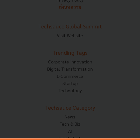
ส่งบทความ
Techsauce Global Summit
Visit Website
Trending Tags
Corporate Innovation
Digital Transformation
E-Commerce
Startup
Technology
Techsauce Category
News
Tech & Biz
AI
HealthTech