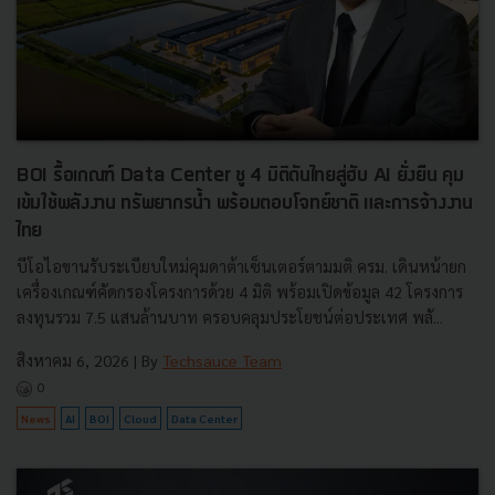
BOI รื้อเกณฑ์ Data Center ชู 4 มิติดันไทยสู่ฮับ AI ยั่งยืน คุม
เข้มใช้พลังงาน ทรัพยากรน้ำ พร้อมตอบโจทย์ชาติ และการจ้างงาน
ไทย
บีโอไอขานรับระเบียบใหม่คุมดาต้าเซ็นเตอร์ตามมติ ครม. เดินหน้ายก
เครื่องเกณฑ์คัดกรองโครงการด้วย 4 มิติ พร้อมเปิดข้อมูล 42 โครงการ
ลงทุนรวม 7.5 แสนล้านบาท ครอบคลุมประโยชน์ต่อประเทศ พลั...
สิงหาคม 6, 2026
| By
Techsauce Team
0
News
AI
BOI
Cloud
Data Center