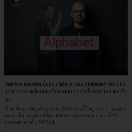
Demis Hassabis ขึ้นคุม หัวเรือ AI ของ Alphabet แล้ว หลัง
Jeff Dean พนักงานระดับตำนานลาออกไปตั้ง Startup ของตัว
เอง
สั่นสะเทือนวงการไอที Google ปรับทัพ AI ครั้งใหญ่ Demis Hassabis
สละเก้าอี้คุม DeepMind ด้าน Jeff Dean ตำนานพนักงานคนที่ 30
ประกาศลาออกตั้งบริษัทใหม่...