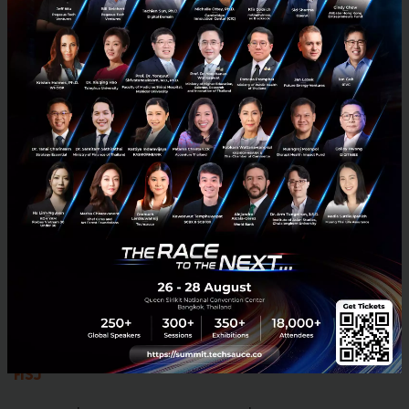
7.
เปิดให้แอพฯ
อื่นแชร์
Story
ลง
Facebook
และ
Instagram
ทันที
เพื่อตอกย้ำความน่าสนใจของ
Story
ใน
Platform
จึงเริ่ม
เปิดกว้างให้แอพฯ
อื่นสามารถแชร์รูปหรือวิดีโอลงใน
Story
ได้โดยตรง
ซึ่งแอพฯ
ที่สามารถใช้ได้และน่าจะมีผลก
ระทบคือแอพฯ
ฟังเพลงอย่าง
Spotift
และ
SoundCloud
รวมถึงแอพฯ
ของ
Action Cam
อย่าง
GoPro
ด้วย
การเปิด
บริการนี้ช่วยขยายแนวทางการสร้าง
Content
โดยเฉพาะ
เชิงพาณิชย์ให้น่าสนใจมากขึ้น
8.
กลับมาเปิดการ
Review
แอพฯ
บน
Platform
อีก
ครั้ง