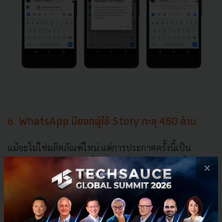
6. WhatsApp
มียอดผู้ใช้
Story
ทะลุ
450
ล้าน
แม้จะไม่ใช่ผลิตภัณฑ์ใหม่
แต่การประกาศครั้งนี้เป็น
สัญญาณว่า
WhatsApp
ได้เข้ามาเขย่าเจ้าแห่งการใช้
×
Story
อย่าง
Snapchat
แล้ว
ด้วยยอดผู้ใช้ที่สูงกว่า
Snapchat
ถึง
2
เท่า
ทั้งยอดการเติบโตของ
WhatsApp
ยัง
เพิ่มขึ้นอย่างต่อเนื่อง
รวมถึงการบุกตลาดระดับโลกด้วย