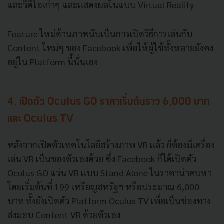
และวิดีโอเก่าๆ
และแสดงผลในแบบ
Virtual Reality
Feature
ใหม่ด้านภาพนับเป็นการเปิดวิธีการเล่นกับ
Content
ใหม่ๆ
ของ
Facebook
เพื่อให้ผู้ใช้ทั้งหลายยังคง
อยู่ใน
Platform
นี้นั่นเอง
4.
เปิดตัว
Oculus GO
ราคาเริ่มต้นราว
6,000
บาท
และ
Oculus TV
หลังจากเปิดตัวเทคโนโลยีสร้างภาพ
VR
แล้ว
ก็ต้องมีเครื่อง
เล่น
VR
เป็นของตัวเองด้วย
ซึ่ง
Facebook
ก็ได้เปิดตัว
Oculus GO
แว่น
VR
แบบ
Stand Alone
ในราคาน่าคบหา
โดยเริ่มต้นที่
199
เหรียญสหรัฐฯ
หรือประมาณ
6,000
บาท
ทั้งยังเปิดตัว
Platform Oculus TV
เพื่อเป็นช่องทาง
ส่งมอบ
Content VR
ด้วยตัวเอง