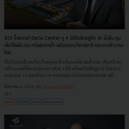
BOI รื้อเกณฑ์ Data Center ชู 4 มิติดันไทยสู่ฮับ AI ยั่งยืน คุม
เข้มใช้พลังงาน ทรัพยากรน้ำ พร้อมตอบโจทย์ชาติ และการจ้างงาน
ไทย
บีโอไอขานรับระเบียบใหม่คุมดาต้าเซ็นเตอร์ตามมติ ครม. เดินหน้ายก
เครื่องเกณฑ์คัดกรองโครงการด้วย 4 มิติ พร้อมเปิดข้อมูล 42 โครงการ
ลงทุนรวม 7.5 แสนล้านบาท ครอบคลุมประโยชน์ต่อประเทศ พลั...
สิงหาคม 6, 2026
| By
Techsauce Team
0
News
AI
BOI
Cloud
Data Center