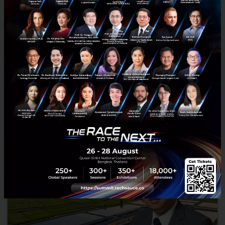
3 เรื่องที่ประเทศไทยต้อง Focus สร้างคน–นวัตกรรม–ปฏิรูป
ระบบราชการ เพื่อยกระดับขีดความสามารถประเทศ
นายอนุทิน ชาญวีรกูล นายกรัฐมนตรีและรัฐมนตรีว่าการกระทรวง
มหาดไทย กล่าวปาฐกถาพิเศษในหัวข้อ “ฝ่าวิกฤติ รับมือระเบียบโลก
ใหม่” ในงาน The INTANIA Forum...
สิงหาคม 6, 2026
| By
Techsauce Team
0
News
ประเทศไทย
เศรษฐกิจไทย