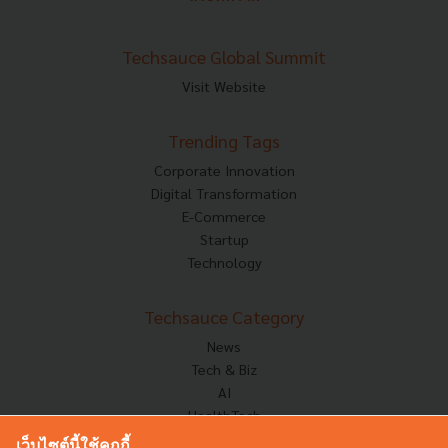
Techsauce Global Summit
Visit Website
Trending Tags
Corporate Innovation
Digital Transformation
E-Commerce
Startup
Technology
Techsauce Category
News
Tech & Biz
AI
HealthTech
Exec Insight
เว็บไซต์นี้ใช้คุกกี้