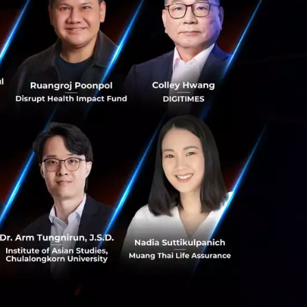
s สร้างคน–
พื่อยกระดับขีดความ
ีและรัฐมนตรีว่าการ
ษในหัวข้อ “ฝ่าวิกฤติ
 INTANIA Forum...
 Team