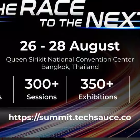
BOI รื้อเกณฑ์ Data Center ชู 4
ยั่งยืน คุมเข้มใช้พลังงาน ทรัพ
ชาติ และการจ้างงานไทย
บีโอไอขานรับระเบียบใหม่คุมดาต้า
เดินหน้ายกเครื่องเกณฑ์คัดกรองโคร
เปิดข้อมูล 42 โครงการ ลงทุนรวม 
ครอบคลุมประโยชน์ต่อประเทศ พลั.
สิงหาคม 6, 2026
| By
Techsauce
0
News
AI
BOI
Cloud
Data Center
Demis Hassabis ขึ้นคุม หัวเ
แล้ว หลัง Jeff Dean พนักงา
ตั้ง Startup ของตัวเอง
สั่นสะเทือนวงการไอที Google ปรับ
Hassabis สละเก้าอี้คุม DeepMind
พนักงานคนที่ 30 ประกาศลาออกตั้งบ