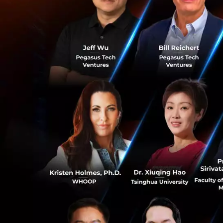
บาท รวมๆ แล้วนับต
เลยทีเดียว
หลังจากเข้าซื้อกิจ
และเอเชียตะวันออก
อรี่และสร้างความพ
ณ ปัจจุบัน Foodpa
โดยเฉพาะอย่างยิ่ง
อย่างรวดเร็ว เป็นผล
สั่งอาหารออนไลน์ก
ที่มา :
e27
0
News
Startup
Foodpan