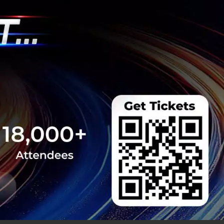
 มิติดันไทยสู่ฮับ AI
ยากรน้ำ พร้อมตอบโจทย์
เซ็นเตอร์ตามมติ ครม.
งการด้วย 4 มิติ พร้อม
7.5 แสนล้านบาท
..
 Team
รือ AI ของ Alphabet
นระดับตำนานลาออกไป
ทัพ AI ครั้งใหญ่ Demis
 ด้าน Jeff Dean ตำนาน
ริษัทใหม่...