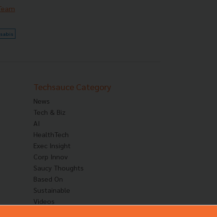
 Team
sabis
Techsauce Category
News
Tech & Biz
AI
HealthTech
Exec Insight
Corp Innov
Saucy Thoughts
Based On
Sustainable
Videos
Podcast