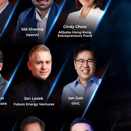
กือบๆ หมื่นล้านบาท
าซิล ยุโรปตะวันออก
อขยายธุรกิจเดลิเว
0 ประเทศใน 5 ทวีป
มาร์ทโฟนเติบโต
่นกัน ดังนั้น ธุรกิจ