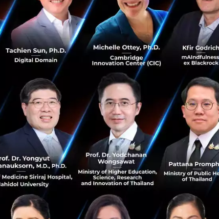
ั้งแต่ก่อตั้งขึ้นมาในปี 2012 Foodpanda สามารถระดมทุนได้เ
การของคู่แข่งในประเทศต่างๆ อาทิ อินเดีย เม็กซิโก รัสเซีย บร
เฉียงใต้ ทาง Foodpanda ก็มีแผนจะใช้เงินลงทุนรอบล่าสุดเพื่
ึงพอใจให้กับลูกค้าใน 40 ตลาดทั่วโลก
nda และแบรนด์พัมธมิตรต่างๆ โฟกัสไปที่การเจาะตลาดทั้ง 4
ในอินเดียที่ตัวเลขของผู้ใช้งานอินเทอร์เน็ตและการถือครองส
ให้องค์กรต่างๆ ที่เกี่ยวข้องกับอินเทอร์เน็ตเติบโตอย่างรวดเร็วเช
็จะได้รับประโยชน์เช่นกัน
da
Investment
Goldman Sachs