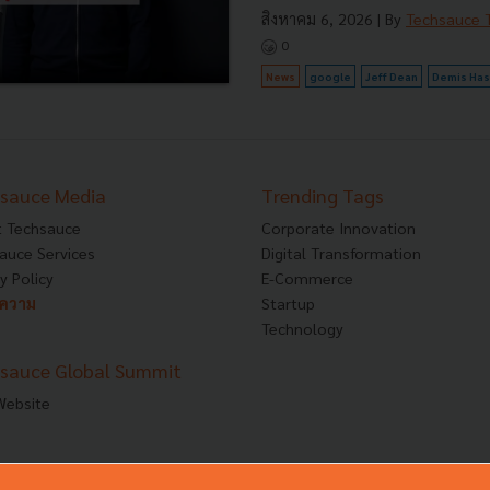
สิงหาคม 6, 2026
| By
Techsauce
0
News
google
Jeff Dean
Demis Has
sauce Media
Trending Tags
 Techsauce
Corporate Innovation
auce Services
Digital Transformation
y Policy
E-Commerce
ทความ
Startup
Technology
sauce Global Summit
 Website