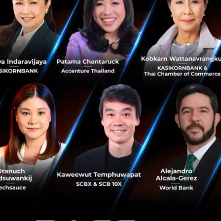
No comment
RTICLE
3 เรื่องที่ประเทศไทยต้อง Focu
นวัตกรรม–ปฏิรูประบบราชการ เ
สามารถประเทศ
นายอนุทิน ชาญวีรกูล นายกรัฐมนตร
กระทรวงมหาดไทย กล่าวปาฐกถาพิเศ
รับมือระเบียบโลกใหม่” ในงาน The
สิงหาคม 6, 2026
| By
Techsauce
0
News
ประเทศไทย
เศรษฐกิจไทย