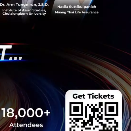
ีและรัฐมนตรีว่าการ
ษในหัวข้อ “ฝ่าวิกฤติ
 INTANIA Forum...
 Team
 มิติดันไทยสู่ฮับ AI
ยากรน้ำ พร้อมตอบโจทย์
เซ็นเตอร์ตามมติ ครม.
งการด้วย 4 มิติ พร้อม
7.5 แสนล้านบาท
..
 Team