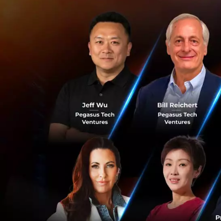
เงื่อนไขใช้รถไฟฟ้
สำหรับรถไฟฟ้า B
จักรยานพับได
จักรยานพับไม่
สำหรับรถไฟฟ้า M
จักรยานและสกู
สำหรับรถบัส BRT