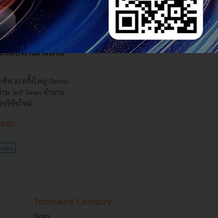
รือ AI ของ Alphabet
นระดับตำนานลาออกไป
ทัพ AI ครั้งใหญ่ Demis
 ด้าน Jeff Dean ตำนาน
ริษัทใหม่...
 Team
sabis
Techsauce Category
News