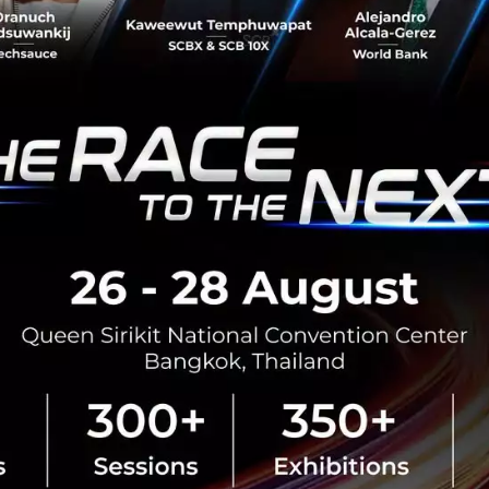
สามารถประเทศ
นายอนุทิน ชาญวีรกูล นายกรัฐมนตร
กระทรวงมหาดไทย กล่าวปาฐกถาพิเศ
รับมือระเบียบโลกใหม่” ในงาน The
สิงหาคม 6, 2026
| By
Techsauce
0
News
ประเทศไทย
เศรษฐกิจไทย
BOI รื้อเกณฑ์ Data Center ชู 4
ยั่งยืน คุมเข้มใช้พลังงาน ทรัพ
ชาติ และการจ้างงานไทย
บีโอไอขานรับระเบียบใหม่คุมดาต้า
เดินหน้ายกเครื่องเกณฑ์คัดกรองโคร
เปิดข้อมูล 42 โครงการ ลงทุนรวม 
ครอบคลุมประโยชน์ต่อประเทศ พลั.
สิงหาคม 6, 2026
| By
Techsauce