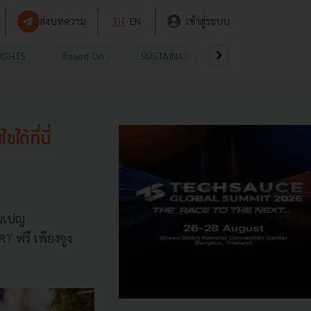
ส่งบทความ
TH
EN
เข้าสู่ระบบ
UGHTS
Based On
SUSTAINABLE
VIDEOS
P
ด้ที่นี่
คมเปญ
T ฟรี เพียงจูง