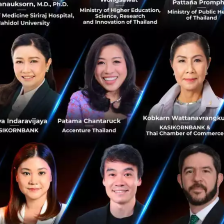
อนไข (เส้นทางสาทร-ราชพฤกษ์)
ฟฟ้า MuvMi
 สาทร นางลิ้นจี่
No comment
RTICLE
3 เรื่องที่ประเทศไทยต้อง Focu
นวัตกรรม–ปฏิรูประบบราชการ เ