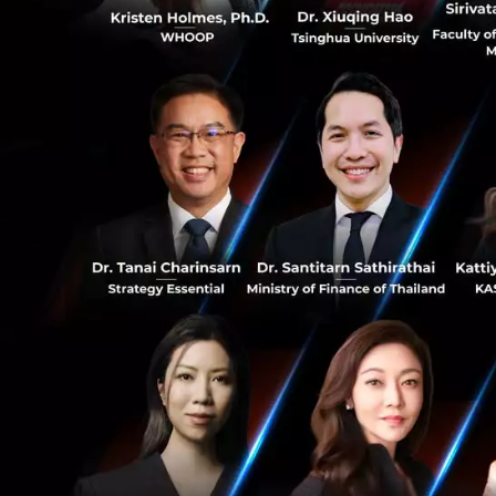
ฟรีไม่มีเงื่
0
สำหรับรถตุ๊กตุ๊กไ
ฟรีพื้นที่สีลม
0
News
BTS
mrt
RELATED A