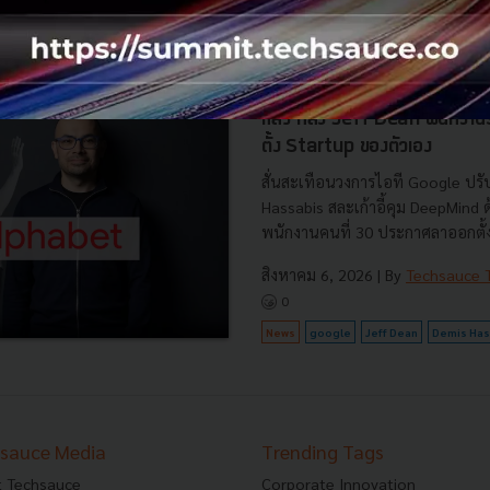
0
News
AI
BOI
Cloud
Data Center
Demis Hassabis ขึ้นคุม หัวเ
แล้ว หลัง Jeff Dean พนักงา
ตั้ง Startup ของตัวเอง
สั่นสะเทือนวงการไอที Google ปรับ
Hassabis สละเก้าอี้คุม DeepMind
พนักงานคนที่ 30 ประกาศลาออกตั้งบ
สิงหาคม 6, 2026
| By
Techsauce
0
News
google
Jeff Dean
Demis Has
sauce Media
Trending Tags
 Techsauce
Corporate Innovation