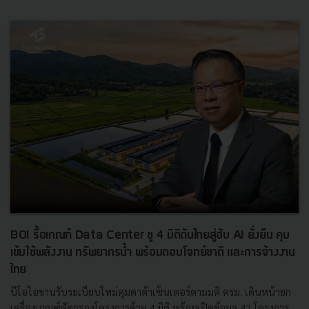
BOI รื้อเกณฑ์ Data Center ชู 4 มิติดันไทยสู่ฮับ AI ยั่งยืน คุม
เข้มใช้พลังงาน ทรัพยากรน้ำ พร้อมตอบโจทย์ชาติ และการจ้างงาน
ไทย
บีโอไอขานรับระเบียบใหม่คุมดาต้าเซ็นเตอร์ตามมติ ครม. เดินหน้ายก
เครื่องเกณฑ์คัดกรองโครงการด้วย 4 มิติ พร้อมเปิดข้อมูล 42 โครงการ