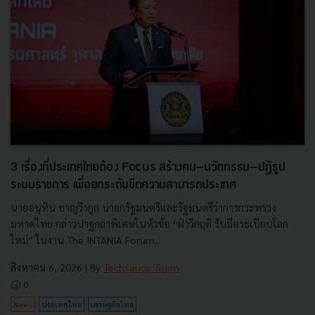
3 เรื่องที่ประเทศไทยต้อง Focus สร้างคน–นวัตกรรม–ปฏิรูป
ระบบราชการ เพื่อยกระดับขีดความสามารถประเทศ
นายอนุทิน ชาญวีรกูล นายกรัฐมนตรีและรัฐมนตรีว่าการกระทรวง
มหาดไทย กล่าวปาฐกถาพิเศษในหัวข้อ “ฝ่าวิกฤติ รับมือระเบียบโลก
ใหม่” ในงาน The INTANIA Forum...
สิงหาคม 6, 2026
| By
Techsauce Team
0
News
ประเทศไทย
เศรษฐกิจไทย