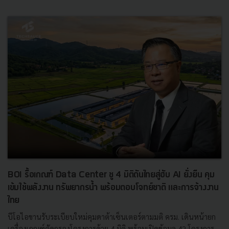
BOI รื้อเกณฑ์ Data Center ชู 4 มิติดันไทยสู่ฮับ AI ยั่งยืน คุม
เข้มใช้พลังงาน ทรัพยากรน้ำ พร้อมตอบโจทย์ชาติ และการจ้างงาน
ไทย
บีโอไอขานรับระเบียบใหม่คุมดาต้าเซ็นเตอร์ตามมติ ครม. เดินหน้ายก
เครื่องเกณฑ์คัดกรองโครงการด้วย 4 มิติ พร้อมเปิดข้อมูล 42 โครงการ