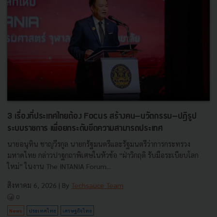
3 เรื่องที่ประเทศไทยต้อง Focus สร้างคน–นวัตกรรม–ปฏิรูป
ระบบราชการ เพื่อยกระดับขีดความสามารถประเทศ
นายอนุทิน ชาญวีรกูล นายกรัฐมนตรีและรัฐมนตรีว่าการกระทรวง
มหาดไทย กล่าวปาฐกถาพิเศษในหัวข้อ “ฝ่าวิกฤติ รับมือระเบียบโลก
ใหม่” ในงาน The INTANIA Forum...
สิงหาคม 6, 2026
| By
Techsauce Team
0
News
ประเทศไทย
เศรษฐกิจไทย