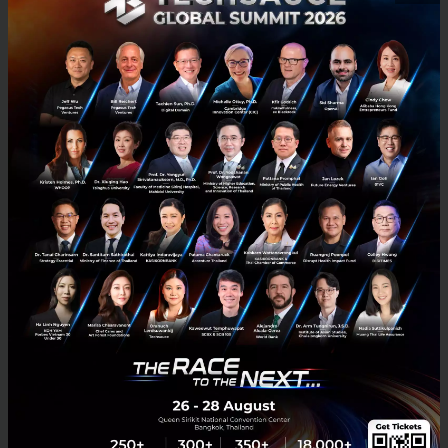
ระดับการเชื่อมโยงการซื้อขายในภูมิภาค (Grid Scale) รวม
ถึงการเข้าไปทำตลาดในกลุ่มประเทศอาเซียน เนื่องจาก
ทิศทางของการพัฒนาด้านพลังงานของประเทศใน
อาเซียน มีการขยายตัวอย่างต่อเนื่องตามการเจริญเติบโต
ทางเศรษฐกิจของภูมิภาค โดยเฉพาะ สปป.ลาว เมียนมา
กัมพูชา เวียดนาม อินโดนีเซีย ฟิลิปปินส์ เป็นต้น” นาย
ชวลิต กล่าว
ข้อมูลเกี่ยวกับ GPSC
GPSC ถือหุ้นโดย บมจ.ปตท. (PTT) ในสัดส่วน 22.8%
บมจ.พีทีที โกลบอล เคมิคอล (PTTGC) 22.7% บมจ.ไทย
ออยล์ (TOP) 8.9% บจ. ไทยออยล์ พาวเวอร์ (TP) 20.8%
และนักลงทุนทั่วไป 24.8% GPSC แกนนำในการดำเนิน
ธุรกิจไฟฟ้าและสาธารณูปโภคของกลุ่ม ปตท. ดำเนินธุรกิจ
หลักในการผลิตและจำหน่ายไฟฟ้า ไอน้ำ และ