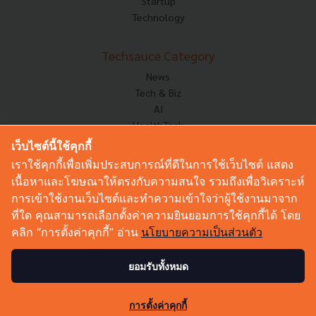
Startup
Technology
Techsauce Category
News
Tech & Biz
AI
HealthTech
Exec Insight
เว็บไซต์นี้ใช้คุกกี้
Corp Innov
เราใช้คุกกี้เพื่อเพิ่มประสบการณ์ที่ดีในการใช้เว็บไซต์ แสดง
Saucy Thoughts
เนื้อหาและโฆษณาให้ตรงกับความสนใจ รวมถึงเพื่อวิเคราะห์
Based On
การเข้าใช้งานเว็บไซต์และทำความเข้าใจว่าผู้ใช้งานมาจาก
Sustainable
ที่ใด คุณสามารถเลือกตั้งค่าความยินยอมการใช้คุกกี้ได้ โดย
Videos
คลิก “การตั้งค่าคุกกี้” อ่าน
นโยบายความเป็นส่วนตัว
Podcast
Startup Guide
ยอมรับทั้งหมด
325
© Copyright 2026 :
Techsauce All rights reserved.
การตั้งค่าคุกกี้