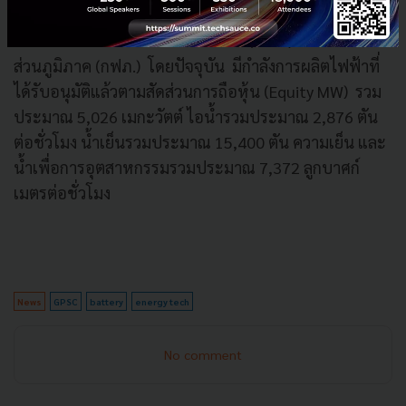
สาธารณูปโภคต่างๆ เพื่อจำหน่ายแก่ลูกค้าอุตสาหกรรม
การไฟฟ้าฝ่ายผลิตแห่งประเทศไทย (กฟผ.) และการไฟฟ้า
ส่วนภูมิภาค (กฟภ.) โดยปัจจุบัน มีกำลังการผลิตไฟฟ้าที่
ได้รับอนุมัติแล้วตามสัดส่วนการถือหุ้น (Equity MW) รวม
ประมาณ 5,026 เมกะวัตต์ ไอน้ำรวมประมาณ 2,876 ตัน
ต่อชั่วโมง น้ำเย็นรวมประมาณ 15,400 ตัน ความเย็น และ
น้ำเพื่อการอุตสาหกรรมรวมประมาณ 7,372 ลูกบาศก์
เมตรต่อชั่วโมง
News
GPSC
battery
energy tech
No comment