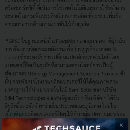
หรือสมาร์ทชิตี้ ที่เน้นการใช้เทคโนโลยีและการใช้พลังงาน
สะอาดในการเพิ่มประสิทธิภาพการผลิต ที่จะช่วยเพิ่มขีด
ความสามารถด้านการแข่งขันให้กับธุรกิจ
“GPSC ในฐานะหนึ่งใน Flagship ของกลุ่ม ปตท. ที่มุ่งเน้น
การพัฒนานวัตกรรมพลังงานเพื่อก้าวสู่ธุรกิจอนาคต (S-
Curve) ที่จะรองรับการเปลี่ยนแปลงด้านเทคโนโลยี โดย
แบตเตอรี่ถือเป็นธุรกิจที่สามารถตอบโจทย์การเป็นผู้
พัฒนาระบบ Energy Management Solution Provider ดัง
นั้น การพัฒนาโรงงานผลิตแบตเตอรี่ให้ได้คุณภาพตาม
มาตรฐาน ได้นำเอาเทคโนโลยี Semi Solid ของ บริษัท
24M Technologies จากสหรัฐอเมริกา ซึ่งบริษัทฯ ได้รับ
ลิขสิทธิ์และจัดจำหน่ายในประเทศและภูมิภาค โดยใน
เบื้องต้นจะผลิตแบตเตอรี่ป้อนให้กับ กลุ่ม ปตท. และพร้อม
ที่จะขยายกำลังการผลิตตามความต้องการของตลาดไปสู่
×