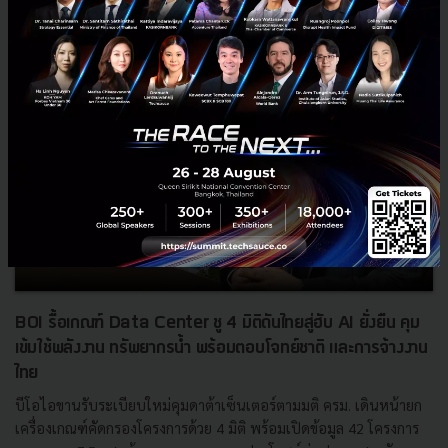
BOI รื้อเกณฑ์ Data Center ชู 4 มิติดันไทยสู่ฮับ AI ยั่งยืน คุม
เข้มใช้พลังงาน ทรัพยากรน้ำ พร้อมตอบโจทย์ชาติ และการจ้างงาน
ไทย
บีโอไอขานรับระเบียบใหม่คุมดาต้าเซ็นเตอร์ตามมติ ครม. เดินหน้ายก
เครื่องเกณฑ์คัดกรองโครงการด้วย 4 มิติ พร้อมเปิดข้อมูล 42 โครงการ