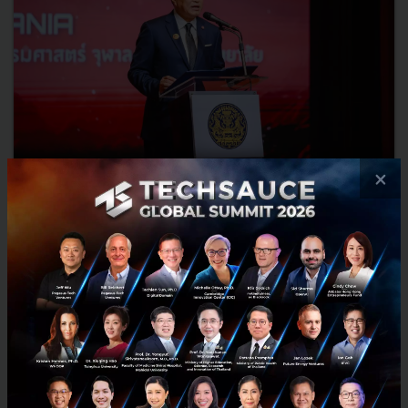
×
3 เรื่องที่ประเทศไทยต้อง Focus สร้างคน–นวัตกรรม–ปฏิรูป
ระบบราชการ เพื่อยกระดับขีดความสามารถประเทศ
นายอนุทิน ชาญวีรกูล นายกรัฐมนตรีและรัฐมนตรีว่าการกระทรวง
มหาดไทย กล่าวปาฐกถาพิเศษในหัวข้อ “ฝ่าวิกฤติ รับมือระเบียบโลก
ใหม่” ในงาน The INTANIA Forum...
สิงหาคม 6, 2026
| By
Techsauce Team
0
News
ประเทศไทย
เศรษฐกิจไทย