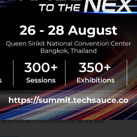
งานแท็กซี่
?
การเดินทางของแกร็บมีเฉพาะที่เป็นรถยนต์ส่วนบุคคลเท่านั้น แ
ห็นประโยชน์จากการใช้เทคโนโลยีในการหาผู้โดยสารอยู่บนแพล
จุบัน
มีคนขับรถแท็กซี่หลายหมื่นคนที่รับงานผ่านแอปพลิเค
งในการเข้าถึงผู้โดยสาร จากเดิมที่ต้องรอผู้โดยสารที่โบกเรีย
ิจัยของศูนย์ให้คำปรึกษาและพัฒนาผู้บริหารทางธุรกิจแห่งมหา
สำรวจความคิดเห็นของคนขับแท็กซี่เมื่อเร็วๆ นี้พบว่า
99%
ของ
ยกรถช่วยให้เข้าถึงผู้โดยสารและทำให้มีรายได้เพิ่มมากขึ้น
เท
ุดหมายปลายทางของผู้โดยสารล่วงหน้าทำให้แมตช์กับเส้นทา
ก้ปัญหาการปฏิเสธผู้โดยสาร มีระบบ
GPS
ที่ช่วยแนะนำเส้นทาง ทั
บสามารถสื่อสารกับนักท่องเที่ยวชาวต่างชาติได้