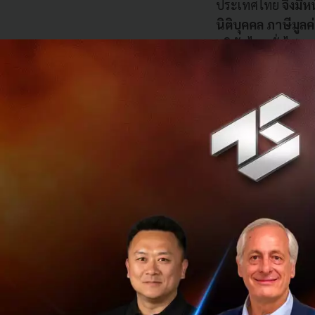
ประเทศไทย
จึงมีห
นิติบุคคล ภาษีมูลค่
บริษัทไทยทั่วไป
นั่ง Grab
มีความ
คนที่ไม่เคยใช้บริก
ผู้พัฒนาแอปพลิเค
หนึ่งในภารกิจที่สำ
ต่อเนื่องเพื่อยก
ทั้งคนขับและผู้โดยส
สามารถ
แชร์รายละ
ทางการเดินทาง ราย
โดยสารจะไปถึงจุด
ฉุกเฉิน
นอกจากนี้ ยั
ได้ทำ
ประกันอุบัติ