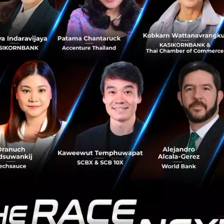
รวจสอบข้อเท็จจริง
โดยแกร็บพร้อมให้การสนับสนุนเจ้าหน้าที่
้อมูลของคนขับเพื่อประโยชน์ในการสืบสวนสอบสวน
คนขับ ทำนาบนหลังคน
?
อาเปรียบคนขับจากการหักเปอร์เซ็นต์ค่าบริการ โดยอาจไม่ทราบ
ับการยกระดับคุณภาพชีวิตของคนขับมาตั้งแต่เริ่มต้นดำเนินธุร
สนคนที่ใช้ประโยชน์จากแอปพลิเคชันแกร็บในการสร้างราย
าโดยสารแล้ว คนขับแกร็บยังได้รับผลตอบแทนในรูปแบบอื่นๆ 
นลดค่าคอมมิชชัน นอกจากนี้ ยังมี
สิทธิประโยชน์อื่นๆ
ไม่ว่าจ
ายวัน การให้สินเชื่อ ส่วนลดจากพันธมิตร ทั้งบริการที่เกี่ยวก
เที่ยว รวมถึงการจัดกิจกรรมพิเศษและคอร์สอบรมต่างๆ
ทุกเดือ
ห้กับคนขับ นอกเหนือจากคนขับแล้ว แกร็บยังดูแลไปถึงครอบค
นินการมาอย่างต่อเนื่องนับตั้งแต่ปี
2561
คือ
Grab The Futu
งพาร์ทเนอร์คนขับ โดยปัจจุบัน
แกร็บมอบทุนไปแล้ว
4
ล้านบ