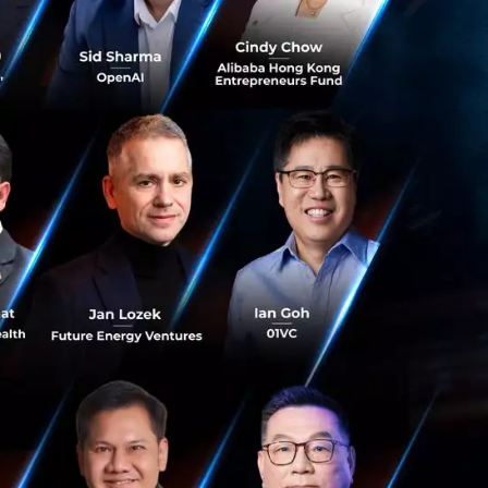
ูงสุดถึง
200,000
ารให้บริการรับส่ง
็นพาร์ทเนอร์ของแก
รมย้อนหลังถึง
7
มื่อผ่านการคัด
าน มารยาทในการให้
พื่อเป็นแนวทางใน
พื่อพร้อมปรับปรุง
ประเมินผลการให้
นๆ
และในกรณีที่คน
ับสัญญาณการให้