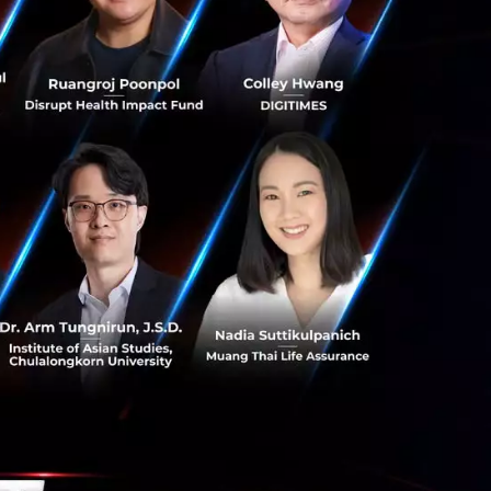
ตำรวจอย่างเต็มที่
ว่าอันที่จริงแล้ว
กิจ ปัจจุบันมี
พาร์
ได้จากอาชีพ
อย่างเช่น โบนัส
ะเป็น ประกันสุขภาพ
ับการซ่อมบำรุงรถ
นเพื่อเพิ่มพูนความ
รัวด้วย โดยหนึ่งใน
re
เพื่อมอบทุนการ
าท
ครอบคลุม
700