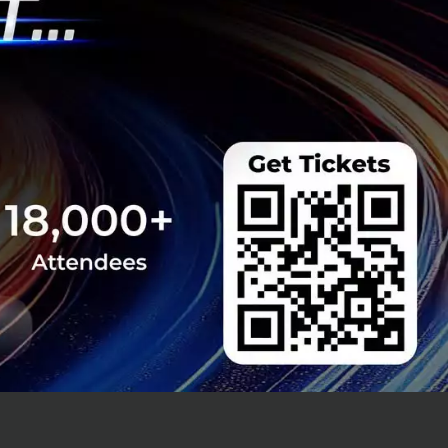
ต่จริงๆ แล้วยังมี
ตฟอร์มของแกร็บอีก
ชันแกร็บ
ซึ่งถือ
กตามท้องถนนเพียง
วิทยาลัย
คนขับแท็กซี่บอก
คโนโลยีของแกร็
งที่คนขับสะดวก
้งยังมีฟีเจอร์แปล