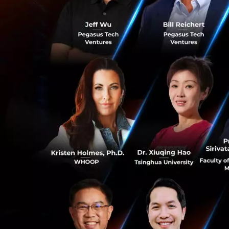
วงเงินคุ้มครองสูงสุด
บาท
ใครๆ ก็ขับ
Grab
ถึงแม้ว่าแกร็บจะเ
ผู้โดยสารโดยเรียก
ร็บจะต้องผ่านกระบ
ปี
หากพบประวัติเคย
เลือกแล้วคนขับจะต
บริการ มาตรความป
การทำงานให้กับคนข
0
การให้บริการอยู่เส
บริการของคนขับไป
ขับกระทำความผิดหร