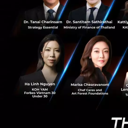
119
บริการในระหว่างต
โดยเฉพาะในด้านข
Grab
เอาเปรียบ
บางคนคิดว่าแกร็บเ
แกร็บให้ความสำคัญก
ทเนอร์คนขับนับแ
อิสระ
โดยนอกจากค่
อินเซนทีฟ หรือส่ว
การผ่อนชำระสินค้าร
น้ำมัน อาหาร ท่อง
รู้และพัฒนาทักษะใ
โครงการสำคัญที่ดำเ
ศึกษาให้กับบุตรขอ