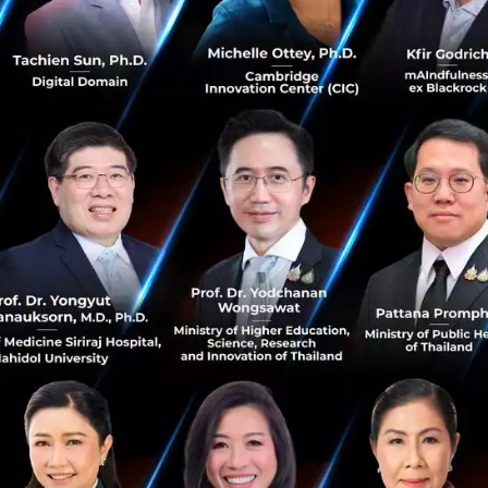
ถึง
100,000
บาทในกรณีที่เกิดอุบัติเหตุ รวมถึงทุนประกันชีวิตส
ได้ เปิดช่องให้เกิดอาชญากรรม
?
ปิดโอกาสให้คนที่มีรถยนต์ส่วนบุคคลสามารถหารายได้เสริมจากก
ผ่านแอป แต่ก็ใช่ว่าทุกคนจะสามารถขับแกร็บได้ คนที่จะมาเป
วนการคัดกรองที่เข้มงวด โดยมีการ
ตรวจสอบประวัติอาชญากร
กระทำความผิดทางกฎหมายใดๆ ก็จะไม่สามารถให้บริการได้ เ
้อง
ผ่านการอบรมด้านต่างๆ
ไม่ว่าจะเป็น เทคนิคในการรับง
ลอดภัยด้วย รวมทั้งมีการกำหนดหลักปฏิบัติและจรรยาบรรณเ
ับทุกคน นอกจากนี้ แกร็บยังรับฟังความคิดเห็นของผู้โดยสารเ
มอ โดยมี
ระบบการให้คะแนนหลังการเดินทาง
ซึ่งถือเป็นการ
ในตัวโดยจะส่งผลต่อค่าตอบแทน โบนัสและสิทธิประโยชน์อื่
ือฝ่าฝืนข้อบังคับต่างๆ แกร็บมี
ระบบแบนคนขับหรือการระง