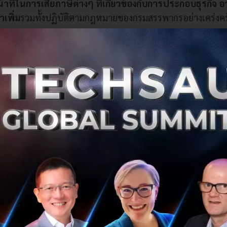
น้าที่ในการเสียภาษีต่างๆ ที่เกี่ยวข้องกับการประกอบธุรกิจ อา
าเพิ่ม
รวมทั้งปฏิบัติตามกฎหมายของกรมสรรพากรอย่างเคร่งคร
เสี่ยง ไร้ความคุ้มครอง
?
ารเรียกรถผ่านแอปอาจจะรู้สึกเสี่ยงหรือมีความกังวลในเรื่องปล
ชันเรียกรถชั้นนำระดับโลกแล้ว ความปลอดภัยในการเดินทางขอ
คัญที่สุด แกร็บให้ความสำคัญอย่างยิ่งกับการ
ลงทุนพัฒนาเทคโนโ
ระดับมาตรฐานด้านความปลอดภัย
อาทิ เทคโนโลยียืนยันตัวตน
าร เพื่อสร้างความอุ่นใจให้กับทั้งสองฝ่าย ฟีเจอร์
Share My Ri
เอียดการเดินทางให้ครอบครัวหรือเพื่อนได้รับทราบ
ทั้งตำแ
ละเอียดของคนขับทั้งชื่อ-นามสกุลและภาพถ่าย รวมถึงระยะเว
หมาย หรือ
ปุ่มขอความช่วยเหลือเพื่อติดต่อกับเจ้าหน้าที่ตำร
งมี
Call Center
ที่คอยให้ความช่วยเหลือทุกวันตลอด
24
ชั่ว
เหตุส่วนบุคคลที่คุ้มครองทั้งผู้โดยสารและคนขับในทุกเที่ยวก