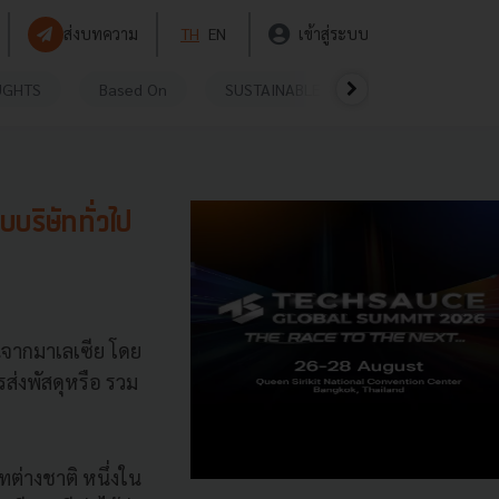
ส่งบทความ
TH
EN
เข้าสู่ระบบ
UGHTS
Based On
SUSTAINABLE
VIDEOS
P
บบริษัททั่วไป
นจากมาเลเซีย โ
ดย
รส่งพัสดุหรือ
รวม
ัทต่างชาติ หนึ่งใน