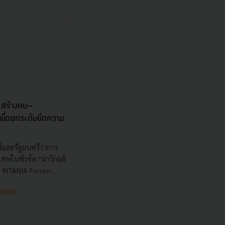
s สร้างคน–
พื่อยกระดับขีดความ
ีและรัฐมนตรีว่าการ
ษในหัวข้อ “ฝ่าวิกฤติ
 INTANIA Forum...
 Team