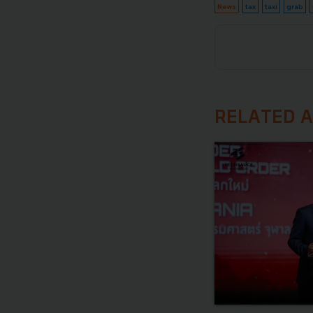
News
tax
taxi
grab
RELATED A