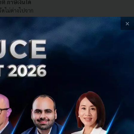
ทิ ภาษีเงินได้
ัดไม่ต่างไปจาก
×
อดภัย สำหรับบริษัท
งผู้โดยสารถือเป็น
ลยีต่างๆ อย่าง
ด้วยการเซลฟีของ
de
ซึ่งผู้โดยสาร
หน่งของรถ เส้น
ลาโดยประมาณที่ผู้
วจได้ทันทีในกรณี
โมง
ที่สำคัญแกร็บยัง
ารเดินทาง
โดยมี