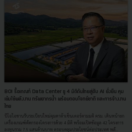
BOI รื้อเกณฑ์ Data Center ชู 4 มิติดันไทยสู่ฮับ AI ยั่งยืน คุม
เข้มใช้พลังงาน ทรัพยากรน้ำ พร้อมตอบโจทย์ชาติ และการจ้างงาน
ไทย
บีโอไอขานรับระเบียบใหม่คุมดาต้าเซ็นเตอร์ตามมติ ครม. เดินหน้ายก
เครื่องเกณฑ์คัดกรองโครงการด้วย 4 มิติ พร้อมเปิดข้อมูล 42 โครงการ
ลงทุนรวม 7.5 แสนล้านบาท ครอบคลุมประโยชน์ต่อประเทศ พลั...