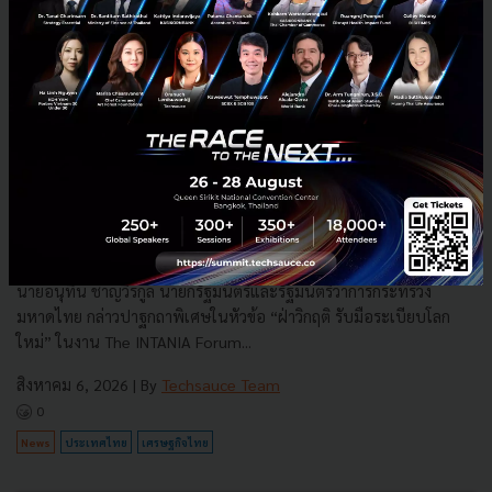
3 เรื่องที่ประเทศไทยต้อง Focus สร้างคน–นวัตกรรม–ปฏิรูป
ระบบราชการ เพื่อยกระดับขีดความสามารถประเทศ
นายอนุทิน ชาญวีรกูล นายกรัฐมนตรีและรัฐมนตรีว่าการกระทรวง
มหาดไทย กล่าวปาฐกถาพิเศษในหัวข้อ “ฝ่าวิกฤติ รับมือระเบียบโลก
ใหม่” ในงาน The INTANIA Forum...
สิงหาคม 6, 2026
| By
Techsauce Team
0
News
ประเทศไทย
เศรษฐกิจไทย