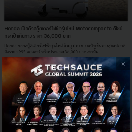
Honda เปิดตัวสกู๊ตเตอร์ไฟฟ้ารุ่นใหม่ Motocompacto ดีไซน์
กระเป๋าเดินทาง ราคา 36,000 บาท
Honda ออกสกู๊ตเตอร์ไฟฟ้ารุ่นใหม่ ด้วยรูปทรงกระเป๋าเดินทางสุดแปลกตา
ตั้งราคา 995 ดอลลาร์ หรือประมาณ 36,000 บาทเท่านั้น...
×
กันยายน 18, 2023
| By
Techsauce Team
1
News
ev
honda
Motocompacto
E-mail :
contact@techsauce.co