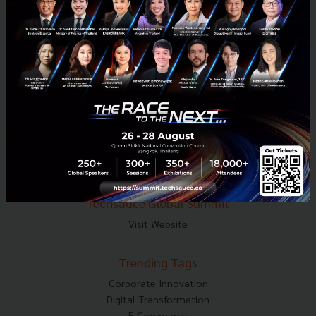
Tel : 02-001-5375
Mobile : 06-4658-9500
Techsauce Media
About Techsauce
Techsauce Services
Privacy Policy
ส่งบทความ
Techsauce Global Summit
Visit Website
Trending Tags
Corporate Innovation
Digital Transformation
E-Commerce