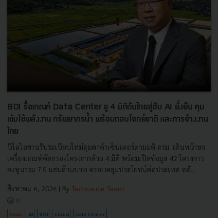
BOI รื้อเกณฑ์ Data Center ชู 4 มิติดันไทยสู่ฮับ AI ยั่งยืน คุม
เข้มใช้พลังงาน ทรัพยากรน้ำ พร้อมตอบโจทย์ชาติ และการจ้างงาน
ไทย
บีโอไอขานรับระเบียบใหม่คุมดาต้าเซ็นเตอร์ตามมติ ครม. เดินหน้ายก
เครื่องเกณฑ์คัดกรองโครงการด้วย 4 มิติ พร้อมเปิดข้อมูล 42 โครงการ
ลงทุนรวม 7.5 แสนล้านบาท ครอบคลุมประโยชน์ต่อประเทศ พลั...
สิงหาคม 6, 2026
| By
Techsauce Team
0
News
AI
BOI
Cloud
Data Center