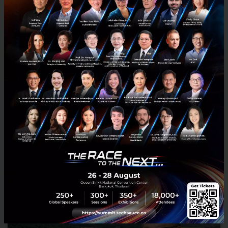
3 เรื่องที่ประเทศไทยต้อง Focus สร้างคน–นวัตกรรม–ปฏิรูป
ระบบราชการ เพื่อยกระดับขีดความสามารถประเทศ
นายอนุทิน ชาญวีรกูล นายกรัฐมนตรีและรัฐมนตรีว่าการกระทรวง
มหาดไทย กล่าวปาฐกถาพิเศษในหัวข้อ “ฝ่าวิกฤติ รับมือระเบียบโลก
ใหม่” ในงาน The INTANIA Forum...
สิงหาคม 6, 2026
| By
Techsauce Team
0
News
ประเทศไทย
เศรษฐกิจไทย