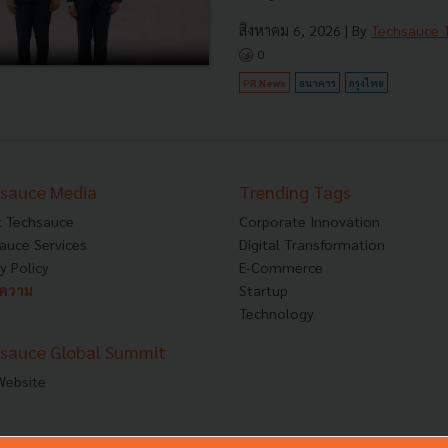
สิงหาคม 6, 2026
| By
Techsauce
0
PR News
ธนาคาร
กรุงไทย
sauce Media
Trending Tags
 Techsauce
Corporate Innovation
auce Services
Digital Transformation
y Policy
E-Commerce
ทความ
Startup
Technology
sauce Global Summit
 Website