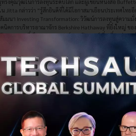
ู้ทรงคุณวุฒิในการลงทุนระดับโลก และผู้เขียนหนังสือ Buffettol
 Jitta กล่าวว่า “รู้สึกยินดีที่ได้มีโอกาสมาเยือนประเทศไทยอีก
ัมมนา Investing Transformation: วิวัฒน์การลงทุนสู่ความมั่งคั่
เทคนิคการบริหารอาณาจักร Berkshire Hathaway ที่ยิ่งใหญ่ ขอ
ักการลงทุนที่เป็นอมตะของวอร์เรน บัฟเฟตต์ ที่เปลี่ยนผ่านมาใ
็นเครื่องมือในการวิเคราะห์หุ้นซึ่งสะดวกและมีประสิทธิภาพ ดิฉั
ป็นประโยชน์เพื่อใช้ประกอบการตัดสินใจลงทุนสำหรับผู้ลงทุ
ับและประสบการณ์การลงทุนที่ประสบความสำเร็จระดับโลกให้แก
้งนี้ ยังถือเป็นโอกาสอันดีในการรับรู้ข้อมูลศักยภาพและความ
ย ว่าตลาดหลักทรัพย์ไทยมีความโดดเด่นในด้านผลตอบแทนและ
าคอาเซียน ซึ่งถือว่าเป็นทางเลือกการลงทุนที่น่าสนใจของผู้ลงทุน
ทรัพย์ไทยมากขึ้น” นางแมรี กล่าวเพิ่มเติม
งสมบูรณ์ ประธานเจ้าหน้าที่บริหารของ Jitta กล่าวว่า "การสัม
ัฒน์การลงทุนสู่ความมั่งคั่ง นับเป็นครั้งแรกที่จะมีวิทยากรผู้เช