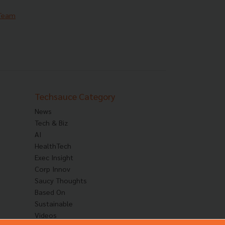
 Team
Techsauce Category
News
Tech & Biz
AI
HealthTech
Exec Insight
Corp Innov
Saucy Thoughts
Based On
Sustainable
Videos