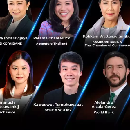
ตัดสินใจในการลงทุนได้อย่างมีประสิทธิภาพ สร้างผลตอบแทนที่ม
วคิด “ลงทุนบริษัทที่ยอดเยี่ยม ในราคาที่เหมาะสม” จากหลักกา
อเดือนมกราคม 2557 ด้วยการให้บริการโปรแกรมอัจฉริยะ วิเครา
รัพย์ประเทศสหรัฐอเมริกา ไทย สิงคโปร์ เวียดนาม และฮ่องกง
ตลาดหลักในภูมิภาคเอเชีย และยุโรป เพื่อรองรับความต้องการขอ
งทุนให้มากขึ้น เป้าหมายของ Jitta คือเป็นแพลทฟอร์มวิเครา
ลงทุนได้และมีผลกำไร Jitta จะเชื่อมโยงและเสริมศักยภาพขอ
้างความมั่งคั่งไปด้วยกัน
eminar
FinTech
No comment