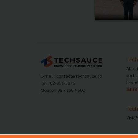
Tech
About
Techs
E-mail :
contact@techsauce.co
Privac
Tel : 02-001-5375
ส่งบ
Mobile : 06-4658-9500
Tech
Visit