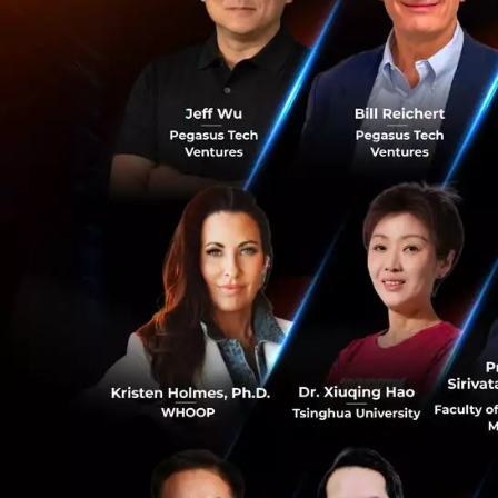
ลงทุนระดับโลกมารว
บัฟเฟตต์ เมืองไทย)
อิทธิพลและผู้เชี
การลงทุนมาให้แนว
การประยุกต์ใช้เทคโ
วิเคราะห์หุ้นในแบบ
College เชื่อว่าจ
ไป” นายตราวุทธิ์ ก
ผู้สนใจเข้าร่วมงานส
ที่ 24 พฤษภาคม 25
สำรองที่นั่งได้ที่
www
เกี่ยวกับ
Jitta
0
Jitta เป็นแพลทฟอร์ม