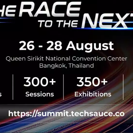
RTICLE
SIX Network และ Techsauc
มือปีที่ 4 นำ NFT Treasure
ระดับประสบการณ์ดิจิทัลใน T
Summit 2026
SIX Network ผนึกกำลังกับ Techsa
Techsauce Global Summit 2026 ภ
to The Next…" จัดขึ้นระหว่างวันท
ณ ศูนย์การประชุมแห่งชาติสิริ...
สิงหาคม 6, 2026
| By
Techsauce
0
PR News
six-network
nft-treasure-hu
techsauce-global-summit-2026