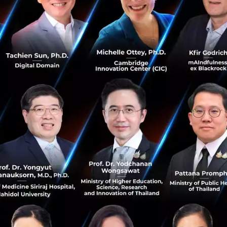
มตัวกัน นอกจากแมรี บัฟเฟตต์แล้ว ยังมี ดร.นิเวศน์ เหมวชิรว
, Mr. Sean Seah หรือ ‘Buffettologist แห่งเอเชีย’, Sam Mau
่ยวชาญด้าน FinTech ของโลก และผมเองจะนำประสบการณ์ในด้า
คิด “ยุคใหม่ของ Value Investing” และ “กลยุทธ์ในการลงท
นโลยี” นอกจากนี้เรายังจัด Workshop ให้กับผู้ลงทุนเพื่อเจาะ
 Value Investing ร่วมกับแมรี และ Sean Seah ผู้ก่อตั้ง Value
ะช่วยให้ผู้ลงทุนสามารถนำไปใช้สนับสนุนการลงทุน สร้างผลตอบแ
ล่าวสรุป
ัมมนา Investing Transformation: วิวัฒน์การลงทุนสู่ความมั่งคั
59 เวลา 09:00-17:30 น. ที่อาคารตลาดหลักทรัพย์ฯ สามารถดูข
.jitta.com/investcon2016
วิเคราะห์หุ้นเพื่อการลงทุนที่ง่ายต่อการใช้งาน ช่วยให้ผู้ลงทุน