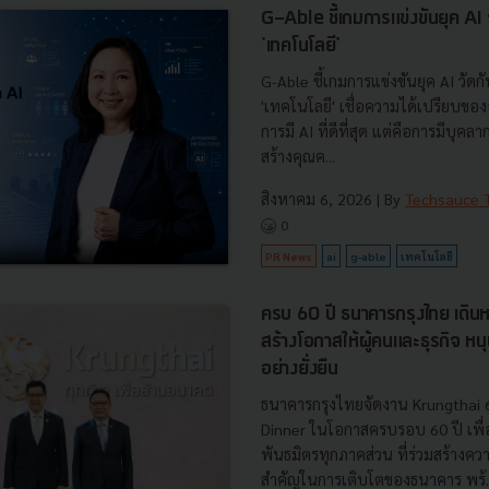
G-Able ชี้เกมการแข่งขันยุค AI วัด
'เทคโนโลยี'
G-Able ชี้เกมการแข่งขันยุค AI วัดกัน
'เทคโนโลยี' เชื่อความได้เปรียบขององ
การมี AI ที่ดีที่สุด แต่คือการมีบุคลา
สร้างคุณค...
สิงหาคม 6, 2026
| By
Techsauce
0
PR News
ai
g-able
เทคโนโลยี
ครบ 60 ปี ธนาคารกรุงไทย เดินห
สร้างโอกาสให้ผู้คนและธุรกิจ หน
อย่างยั่งยืน
ธนาคารกรุงไทยจัดงาน Krungthai 
Dinner ในโอกาสครบรอบ 60 ปี เพื่
พันธมิตรทุกภาคส่วน ที่ร่วมสร้างค
สำคัญในการเติบโตของธนาคาร พร้..