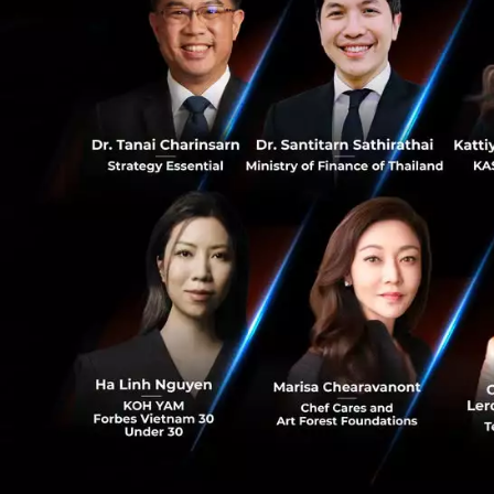
ข้อมูลที่ช่วยในการ
0
ที่ง่ายกว่า ด้วยแน
บัฟเฟตต์
Jitta เปิดตัวเมื่
บริษัทในตลาดหลักท
เติมเพื่อครอบคลุม
และเพิ่มโอกาสการล
ทำให้ทุกคน สามารถ
สามารถลงทุนเพื่อสร
PR News
News
Jitta
S