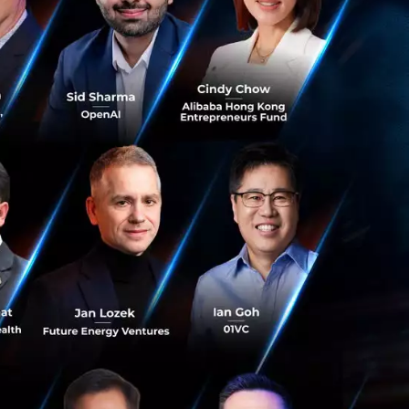
รากร (วอร์เรน
le 1 ใน 100 ผู้ทรง
นเทคโนโลยีด้าน
ุนให้ชนะตลาดโดย
ลึกกลยุทธ์การ
 Investing
ทนอย่างยั่งยืนต่อ
่ง วัน
้อมูลเพิ่มเติมและ
ทั่วโลกได้เข้าถึง