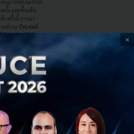
ogy ปัจจุบันเป็นที่
ครั้ง และตื่นเต้น
ง ครั้งนี้ การมา
งวอร์เรน บัฟเฟตต์
ช้งานผ่านดิจิทัล
×
นเชื่อว่า Jitta จะ
นไทย นอกจากนี้จะ
่ผู้ลงทุนไทย”
แข็งแกร่งของ
มูลค่าการซื้อขาย
ระดับโลกที่จะเข้า
มนา Investing
ี่ยวชาญ กูรูด้านการ