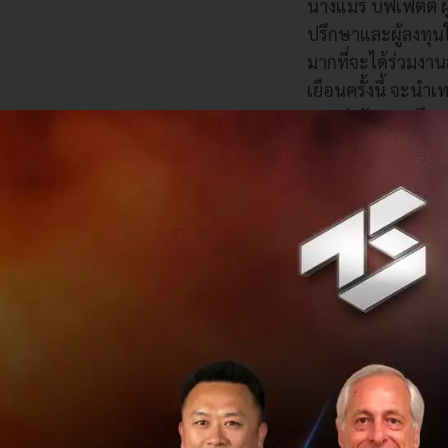
นางแมรี บัฟเฟตต์ ผ
ปรึกษาและผู้ลงทุนใน
มากที่จะได้ร่วมงานส
เยือนครั้งนี้ จะนำ
มาแบ่งปัน รวมถึงหล
โดยการใช้ Jitta เป
เป็นแพลทฟอร์มที่เ
ร่วมแบ่งปันเคล็ดล
“การมาเยือนไทยครั
ตลาดหลักทรัพย์ไท
ที่สูงที่สุดในภูมิภ
มาลงทุนในตลาดหลัก
นายตราวุทธิ์ เหลือ
Transformation: วิว