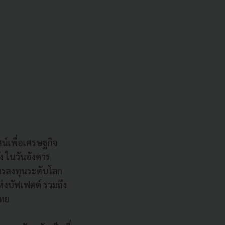
น์เพื่อเศรษฐกิจ
่ง ในวันอังคาร
การลงทุนระดับโลก
งบัฟเฟตต์ รวมถึง
ไทย