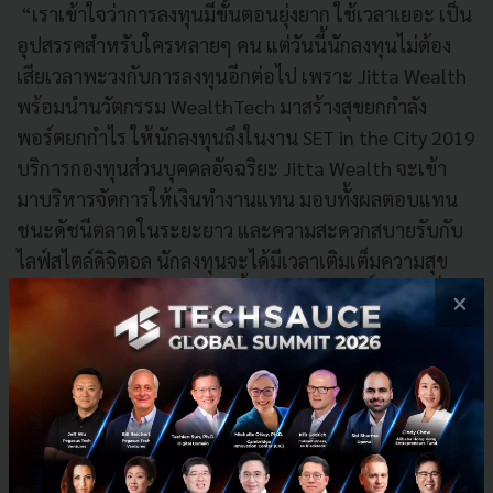
“เราเข้าใจว่าการลงทุนมีขั้นตอนยุ่งยาก ใช้เวลาเยอะ เป็น
อุปสรรคสำหรับใครหลายๆ คน แต่วันนี้นักลงทุนไม่ต้อง
เสียเวลาพะวงกับการลงทุนอีกต่อไป เพราะ Jitta Wealth
พร้อมนำนวัตกรรม WealthTech มาสร้างสุขยกกำลัง
พอร์ตยกกำไร ให้นักลงทุนถึงในงาน SET in the City 2019
บริการกองทุนส่วนบุคคลอัจฉริยะ Jitta Wealth จะเข้า
มาบริหารจัดการให้เงินทำงานแทน มอบทั้งผลตอบแทน
ชนะดัชนีตลาดในระยะยาว และความสะดวกสบายรับกับ
ไลฟ์สไตล์ดิจิตอล นักลงทุนจะได้มีเวลาเติมเต็มความสุข
ความสนุกสนานให้ชีวิตมากขึ้น” นายตราวุทธิ์ กล่าวเพิ่ม
×
เติม