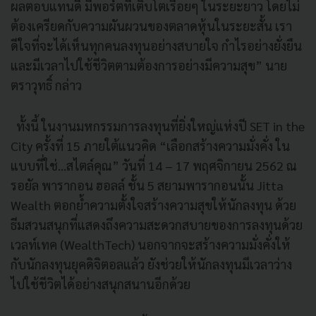
ผลตอบแทนดี มีพอร์ตที่เติบโตเรื่อยๆ ในระยะยาว โดยไม่
ต้องเครียดกับความผันผวนของตลาดหุ้นในระยะสั้น เรา
ดีใจที่จะได้เห็นทุกคนลงทุนอย่างสบายใจ กำไรอย่างยั่งยืน
และมีเวลาไปใช้ชีวิตตามต้องการอย่างมีความสุข” นาย
ตราวุทธิ์ กล่าว
ทั้งนี้ ในงานมหกรรมการลงทุนที่ยิ่งใหญ่แห่งปี SET in the
City ครั้งที่ 15 ภายใต้แนวคิด “เลือกสร้างความมั่งคั่ง ใน
แบบที่ใช่...สไตล์คุณ” วันที่ 14 – 17 พฤศจิกายน 2562 ณ
รอยัล พารากอน ฮอลล์ ชั้น 5 สยามพารากอนนั้น Jitta
Wealth ตอกย้ำความตั้งใจสร้างความสุขให้นักลงทุน ด้วย
ธีมสวนสนุกที่แสดงถึงความสะดวกสบายของการลงทุนด้วย
เวลท์เทค (WealthTech) นอกจากจะสร้างความมั่งคั่งให้
กับนักลงทุนยุคดิจิตอลแล้ว ยังช่วยให้นักลงทุนมีเวลาว่าง
ไปใช้ชีวิตได้อย่างสนุกสนานอีกด้วย