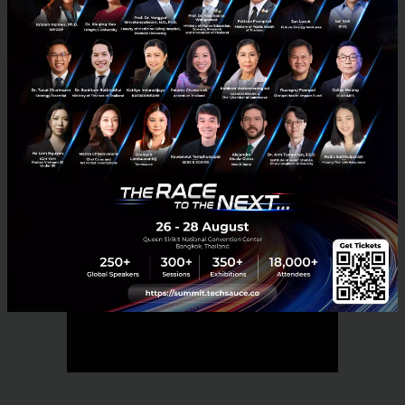
News
AI
jitta
startup
wealth tech
jitta wealth
No comment