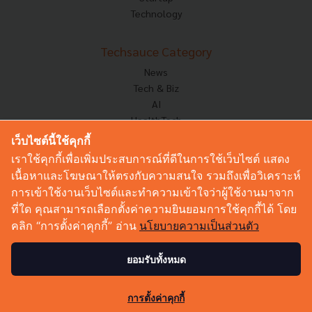
Technology
Techsauce Category
News
Tech & Biz
AI
HealthTech
Exec Insight
เว็บไซต์นี้ใช้คุกกี้
Corp Innov
เราใช้คุกกี้เพื่อเพิ่มประสบการณ์ที่ดีในการใช้เว็บไซต์ แสดง
Saucy Thoughts
เนื้อหาและโฆษณาให้ตรงกับความสนใจ รวมถึงเพื่อวิเคราะห์
Based On
การเข้าใช้งานเว็บไซต์และทำความเข้าใจว่าผู้ใช้งานมาจาก
Sustainable
ที่ใด คุณสามารถเลือกตั้งค่าความยินยอมการใช้คุกกี้ได้ โดย
Videos
คลิก “การตั้งค่าคุกกี้” อ่าน
นโยบายความเป็นส่วนตัว
Podcast
Startup Guide
ยอมรับทั้งหมด
269
© Copyright 2026 :
Techsauce All rights reserved.
การตั้งค่าคุกกี้