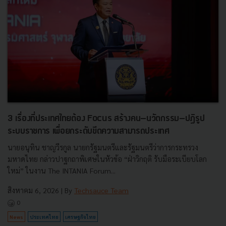
3 เรื่องที่ประเทศไทยต้อง Focus สร้างคน–นวัตกรรม–ปฏิรูป
ระบบราชการ เพื่อยกระดับขีดความสามารถประเทศ
นายอนุทิน ชาญวีรกูล นายกรัฐมนตรีและรัฐมนตรีว่าการกระทรวง
มหาดไทย กล่าวปาฐกถาพิเศษในหัวข้อ “ฝ่าวิกฤติ รับมือระเบียบโลก
ใหม่” ในงาน The INTANIA Forum...
สิงหาคม 6, 2026
| By
Techsauce Team
0
News
ประเทศไทย
เศรษฐกิจไทย