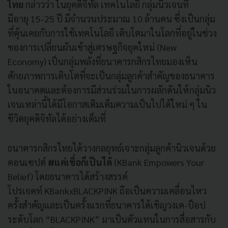
ไทย
กล่าวว่า ในยุคดิจิทัล เทคโนโลยี กลุ่มนิวเจนที่
มีอายุ
15-25
ปี มีจำนวนประมาณ
10
ล้านคน ซึ่งเป็นกลุ่ม
ที่คุ้นเคยกั
บการใช้เทคโนโลยี เติบโตมาในโลกที่อยู่ในช่
วง
ของการเปลี่ยนผันเข้าสู่
เศรษฐกิจยุคใหม่
(New
Economy)
เป็นกลุ่มพลังที่ธนาคารกสิ
กรไทยมองเห็น
ศักยภาพการเติบโตที่
จะเป็นกลุ่มลูกค้าสำคั
ญของธนาคาร
ในอนาคตและต้องการมี
ส่วนร่วมในการผลักดันให้กลุ่มนิ
ว
เจนเหล่านี้ได้มีโอกาสเติมเต็
มความเป็นไปได้ใหม่ ๆ ใน
ชีวิตยุคดิจิทัลได้อย่างเต็
มที่
ธนาคารกสิกรไทยได้วางกลยุทธ์
เจาะกลุ่มลูกค้านิวเจนด้
วย
คอนเซปต์
#
แค่เชื่อก็เป็นได้
(KBank Empowers Your
Belief)
โดยธนาคารได้สร้างสรรค์
โปรเจคท์
KBankxBLACKPINK
ถือเป็นความเคลื่อนไหว
ครั้งสำคั
ญและเป็นครั้งแรกที่ธนาคารได้
เชิญวงเค
-
ป็อป
ระดับโลก “
BLACKPINK
” มาเป็นตัวแทนในการสื่อสารกั
บ