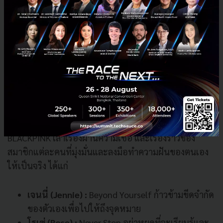
#
แค่เชื่อก็เป็นได้
(KBank Empowers Your Belief)
โดย
ธนาคารกสิกรไทย
พร้อมสนับสนุนทุกความเชื่อด้
วยพลัง
ของนิวเจน เปิดตัวแผนการสื่อสารการตลาดเต็
มรูปแบบทั้ง
สื่อออนไลน์ทุ
กแพลทฟอร์มและสื่อออฟไลน์ เริ่มต้นด้วย
ภาพยนตร์
โฆษณาโดยกลุ่มศิลปินทรงพลังระดั
บโลกวง
BLACKPINK
เล่าเรื่องผ่านความเชื่อ และเรื่องราวของ
สมาชิกแต่ละคนที่
มุ่งมั่นและลงมือทำความฝั
นของตนเอง
ให้เป็นจริง ได้แก่
เจนนี่ (
Jennie
)
:
Beyond
Yourself
ก้าวข้ามขีดจำกัด
ของตัวเองเพื่
อไปให้ถึงจุดหมาย
โรเซ่ (
Rose
)
:
Never
Stop
อย่าหยุดที่จะเรียนรู้และ