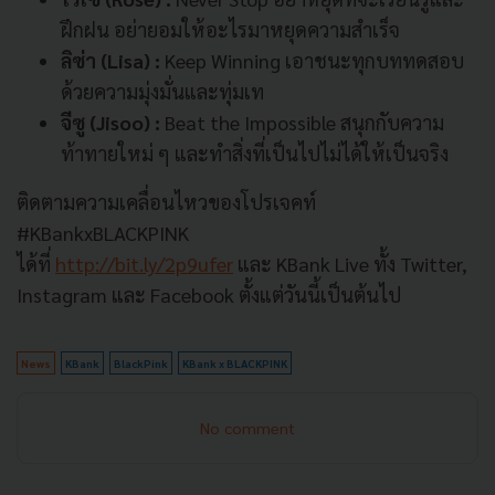
ฝึกฝน อย่ายอมให้อะไรมาหยุดความสำเร็จ
ลิซ่า (
Lisa
)
:
Keep
Winning
เอาชนะทุกบททดสอบ
ด้วยความมุ่งมั่
นและทุ่มเท
จีซู (
Jisoo
)
:
Beat
the
Impossible
สนุกกับความ
ท้าทายใหม่ ๆ และทำสิ่งที่เป็นไปไม่ได้ให้เป็
นจริง
ติดตามความเคลื่
อนไหวของโปรเจคท์
#KBankxBLACKPINK
ได้ที่
http://bit.ly/2p9ufer
และ
KBank Live
ทั้ง
Twitter,
Instagram
และ
Facebook
ตั้งแต่วันนี้เป็นต้นไป
News
KBank
BlackPink
KBank x BLACKPINK
No comment