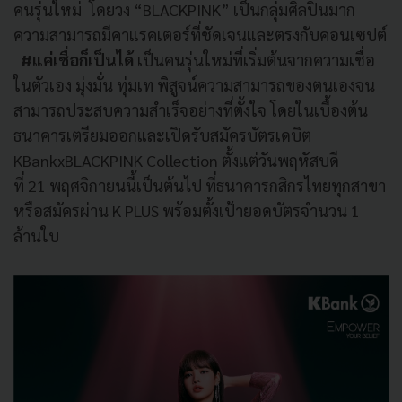
คนรุ่นใหม่ โดยวง “
BLACKPINK
” เป็นกลุ่มศิลปินมาก
ความสามารถมี
คาแรคเตอร์ที่ชัดเจนและตรงกั
บคอนเซปต์
#
แค่เชื่อก็เป็นได้
เป็นคนรุ่นใหม่ที่เริ่มต้
นจากความเชื่อ
ในตัวเอง มุ่งมั่น ทุ่มเท พิสูจน์
ความสามารถของตนเองจน
สามารถประส
บความสำเร็จอย่างที่ตั้งใจ โดยในเบื้องต้น
ธนาคารเตรียมออกและเปิดรับสมั
ครบัตรเดบิต
KBankxBLACKPINK Collection
ตั้งแต่วันพฤหัสบดี
ที่
21
พฤศจิกายนนี้เป็นต้นไป ที่ธนาคารกสิกรไทยทุกสาขา
หรือสมัครผ่าน
K PLUS
พร้อมตั้งเป้ายอดบัตรจำนวน
1
ล้านใบ