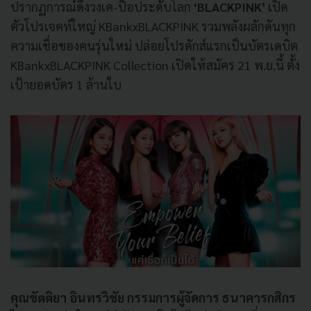
ปรากฏการณ์ดึงวงเค
-
ป็
อประดับโลก
‘BLACKPINK’
เปิด
ตัวโปรเจคท์ใหญ่
KBankxBLACKPINK
รวมพลังผลักดันทุก
ความเชื่
อของคนรุ่นใหม่ ปล่อยโปรดักส์แรกเป็นบัตรเดบิต
KBankxBLACKPINK Collection
เปิดให้สมัคร
21
พ.ย.นี้ ตั้ง
เป้ายอดบัตร
1
ล้านใบ
คุณขัตติยา อินทรวิชัย กรรมการผู้จัดการ ธนาคารกสิกร