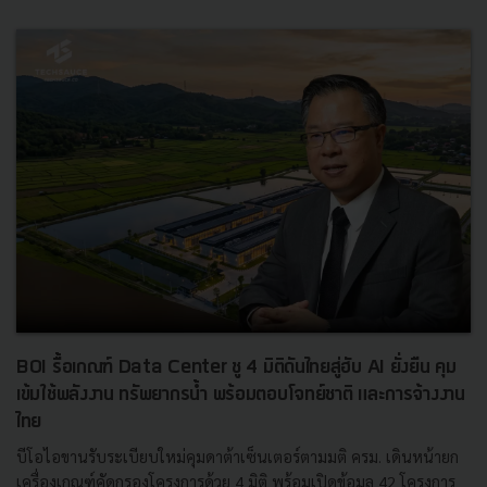
BOI รื้อเกณฑ์ Data Center ชู 4 มิติดันไทยสู่ฮับ AI ยั่งยืน คุม
เข้มใช้พลังงาน ทรัพยากรน้ำ พร้อมตอบโจทย์ชาติ และการจ้างงาน
ไทย
บีโอไอขานรับระเบียบใหม่คุมดาต้าเซ็นเตอร์ตามมติ ครม. เดินหน้ายก
เครื่องเกณฑ์คัดกรองโครงการด้วย 4 มิติ พร้อมเปิดข้อมูล 42 โครงการ