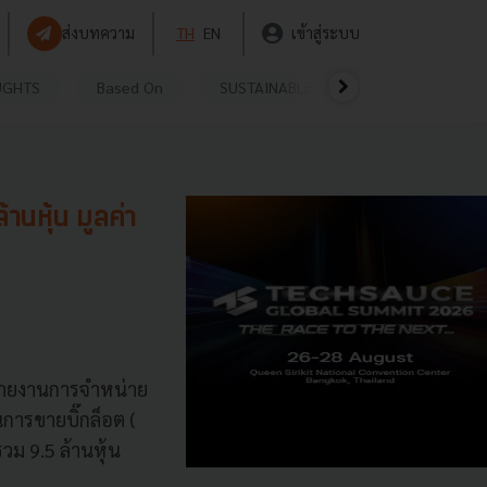
ส่งบทความ
TH
EN
เข้าสู่ระบบ
UGHTS
Based On
SUSTAINABLE
VIDEOS
P
านหุ้น มูลค่า
รายงานการจำหน่าย
นการขายบิ๊กล็อต (
วม 9.5 ล้านหุ้น