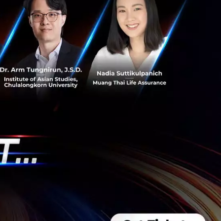
s สร้างคน–
พื่อยกระดับขีดความ
ีและรัฐมนตรีว่าการ
ษในหัวข้อ “ฝ่าวิกฤติ
 INTANIA Forum...
 Team