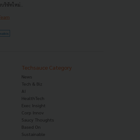
ริษัทใหม่...
 Team
sabis
Techsauce Category
News
Tech & Biz
AI
HealthTech
Exec Insight
Corp Innov
Saucy Thoughts
Based On
Sustainable