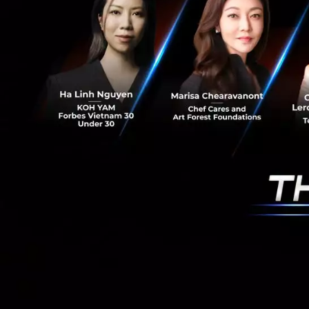
News
kex
biglot
kerr
RELATED A