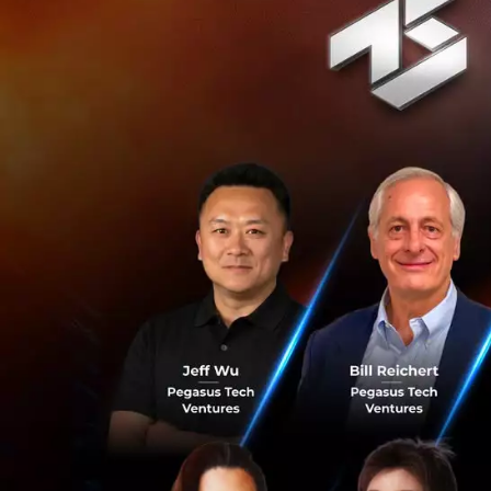
สำหรับรายละเอียด
1. นาย คิน เฮ็ง เน
บาท คิดเป็นมูลค่า
2. นาย ชุน ซัง ฉ่
52 บาท คิดเป็นมูล
3. นาย วราวุธ นาถ
หุ้นจำนวน 2 ล้านห
4. นางสาว วันวิสา