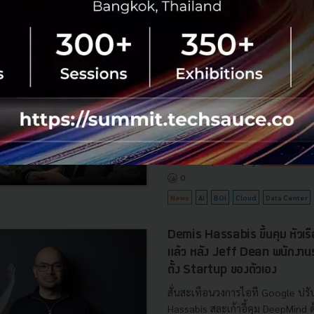
BOI รื้อเกณฑ์ Data Center ชู 4
ยั่งยืน คุมเข้มใช้พลังงาน ทรัพ
ชาติ และการจ้างงานไทย
บีโอไอขานรับระเบียบใหม่คุมดาต้า
เดินหน้ายกเครื่องเกณฑ์คัดกรองโคร
เปิดข้อมูล 42 โครงการ ลงทุนรวม 
ครอบคลุมประโยชน์ต่อประเทศ พลั.
สิงหาคม 6, 2026
| By
Techsauce
0
News
AI
BOI
Cloud
Data Center
Demis Hassabis ขึ้นคุม หัวเ
แล้ว หลัง Jeff Dean พนักงา
ตั้ง Startup ของตัวเอง
สั่นสะเทือนวงการไอที Google ปรับ
Hassabis สละเก้าอี้คุม DeepMind