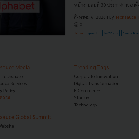
พนักงานคนที่ 30 ประกาศลาออกตั้งบ
สิงหาคม 6, 2026
| By
Techsauce
0
News
google
Jeff Dean
Demis Has
sauce Media
Trending Tags
 Techsauce
Corporate Innovation
auce Services
Digital Transformation
y Policy
E-Commerce
ทความ
Startup
Technology
sauce Global Summit
 Website