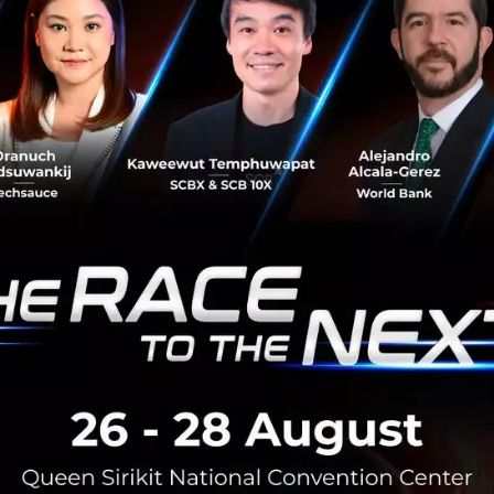
y-express
No comment
RTICLE
3 เรื่องที่ประเทศไทยต้อง Focu
นวัตกรรม–ปฏิรูประบบราชการ เ
สามารถประเทศ
นายอนุทิน ชาญวีรกูล นายกรัฐมนตร
กระทรวงมหาดไทย กล่าวปาฐกถาพิเศ
รับมือระเบียบโลกใหม่” ในงาน The
สิงหาคม 6, 2026
| By
Techsauce
0
News
ประเทศไทย
เศรษฐกิจไทย