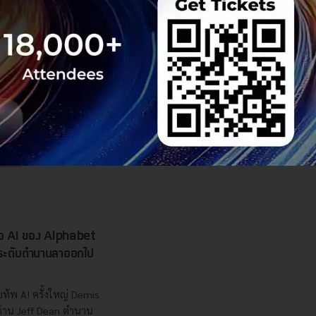
 มิติดันไทยสู่ฮับ AI
ยากรน้ำ พร้อมตอบโจทย์
เซ็นเตอร์ตามมติ ครม.
งการด้วย 4 มิติ พร้อม
7.5 แสนล้านบาท
..
 Team
รือ AI ของ Alphabet
นระดับตำนานลาออกไป
ทัพ AI ครั้งใหญ่ Demis
 ด้าน Jeff Dean ตำนาน