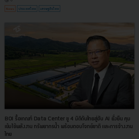
News
ประเทศไทย
เศรษฐกิจไทย
BOI รื้อเกณฑ์ Data Center ชู 4 มิติดันไทยสู่ฮับ AI ยั่งยืน คุม
เข้มใช้พลังงาน ทรัพยากรน้ำ พร้อมตอบโจทย์ชาติ และการจ้างงาน
ไทย