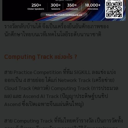
และได้รับรางวัลรวม 177 ทีม จาก 49 ประเทศและภูมิภาค
โดยแข่งขันใน 3 สายหลัก คือ Practice, Innovation และ
Programming การที่ทีมไทยยืนระยะมาถึงจุดนี้และคว้า
รางวัลกลับบ้านได้ จึงเป็นเครื่องยืนยันศักยภาพของ
นักศึกษาไทยบนเวทีเทคโนโลยีระดับนานาชาติ
Computing Track แข่งอะไร ?
สาย Practice Competition ที่ทีม SIGKILL ลงแข่ง แบ่ง
ออกเป็น 4 สายย่อย ได้แก่ Network Track (เครือข่าย)
Cloud Track (คลาวด์) Computing Track (การประมวล
ผล) และ Ascend AI Track (ปัญญาประดิษฐ์บนชิป
Ascend ซึ่งเปิดเฉพาะจีนแผ่นดินใหญ่)
สาย Computing Track ที่ทีมไทยคว้ารางวัล เป็นการวัดทั้ง