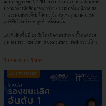
ผลปรากฏว่า ทีม SIGKILL คว้ารางวัลรองชนะเลิศอันดับที่
1 ท่ามกลางนักศึกษาจากกว่า 13 ประเทศในภูมิภาค ผล
งานระดับนี้ทำให้ทีมได้สิทธิ์เป็นตัวแทนภูมิภาคเอเชีย
แปซิฟิกไปแข่งรอบสุดท้ายที่เซินเจิ้น
และที่เซินเจิ้นนี่เอง ทีมไทยปิดฉากเส้นทางทั้งหมดด้วย
รางวัล First Prize ในสาย Computing Track ระดับโลก
ทีม SIGKILL คือใคร