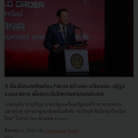
3 เรื่องที่ประเทศไทยต้อง Focus สร้างคน–นวัตกรรม–ปฏิรูป
ระบบราชการ เพื่อยกระดับขีดความสามารถประเทศ
นายอนุทิน ชาญวีรกูล นายกรัฐมนตรีและรัฐมนตรีว่าการกระทรวง
มหาดไทย กล่าวปาฐกถาพิเศษในหัวข้อ “ฝ่าวิกฤติ รับมือระเบียบโลก
ใหม่” ในงาน The INTANIA Forum...
สิงหาคม 6, 2026
| By
Techsauce Team
0