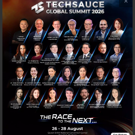
×
Huawei ICT Competition เริ่มจัดครั้งแรกในปี 2015 และ
ปีนี้นับเป็นครั้งที่ 10 ภายใต้ธีม
'Connection, Glory,
Future'
การแข่งขันเปิดให้นักศึกษาและอาจารย์ได้ฝึกฝน
ความรู้ด้าน ICT พัฒนาทักษะภาคปฏิบัติ และต่อยอดความ
สามารถในการสร้างนวัตกรรมด้วยเทคโนโลยีและ
แพลตฟอร์มล่าสุด
ในแง่ของสเกล การแข่งขันครั้งที่ 10 นี้มีนักศึกษาและ
อาจารย์ลงทะเบียนเข้าร่วมมากกว่า 220,000 คน จาก
สถาบันการศึกษากว่า 2,000 แห่ง ในกว่า 100 ประเทศและ
ภูมิภาค ทุบสถิติจำนวนผู้เข้าร่วมสูงสุดเป็นประวัติการณ์
และเมื่อนับสะสมตลอด 10 ครั้งที่ผ่านมา มีนักศึกษาเข้า
ร่วมแล้วกว่า 1.18 ล้านคนทั่วโลก
สำหรับรอบชิงชนะเลิศระดับโลกปีนี้ มีทีมที่ผ่านเข้ารอบ