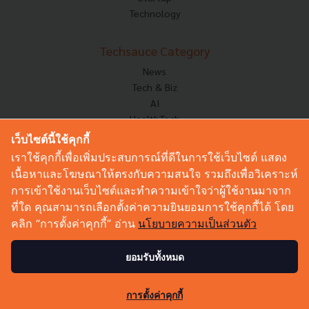
Technology
Techsauce Category
News
Tech & Biz
AI
HealthTech
Exec Insight
เว็บไซต์นี้ใช้คุกกี้
Corp Innov
เราใช้คุกกี้เพื่อเพิ่มประสบการณ์ที่ดีในการใช้เว็บไซต์ แสดง
Saucy Thoughts
เนื้อหาและโฆษณาให้ตรงกับความสนใจ รวมถึงเพื่อวิเคราะห์
Based On
การเข้าใช้งานเว็บไซต์และทำความเข้าใจว่าผู้ใช้งานมาจาก
Sustainable
ที่ใด คุณสามารถเลือกตั้งค่าความยินยอมการใช้คุกกี้ได้ โดย
Videos
คลิก “การตั้งค่าคุกกี้” อ่าน
นโยบายความเป็นส่วนตัว
Podcast
Startup Guide
ยอมรับทั้งหมด
© Copyright 2026 :
Techsauce All rights reserved.
การตั้งค่าคุกกี้