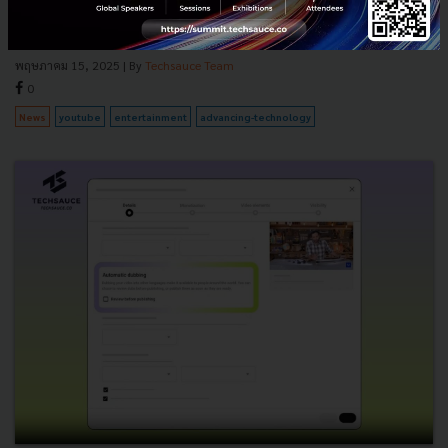
เพื่อแสดงโฆษณาหลังช่วงพีค เพิ่มการจดจำแบรนด์ พร้อมฟีเจอร์
Shoppable Ads...
พฤษภาคม 15, 2025
| By
Techsauce Team
0
News
youtube
entertainment
advancing-technology