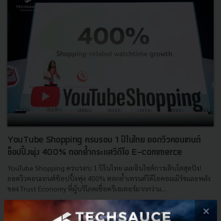
YouTube Shopping ครบรอบ 1 ปีในไทย ยอดวิวคอนเทนต์
ช็อปปิ้งพุ่ง 400% ตอกย้ำกระแสวิดีโอ E-commerce
YouTube Shopping ครบรอบ 1 ปีในไทย เผยอินไซต์การเติบโตสุดปัง!
ยอดวิวคอนเทนต์ช็อปปิ้งพุ่ง 400% ตอกย้ำเทรนด์วิดีโอคอมเมิร์ซและพลัง
ของ Trust Economy ที่ผู้บริโภคเชื่อครีเอเตอร์มากกว่าแ...
สิงหาคม 19, 2025
| By
Techsauce Team
×
0