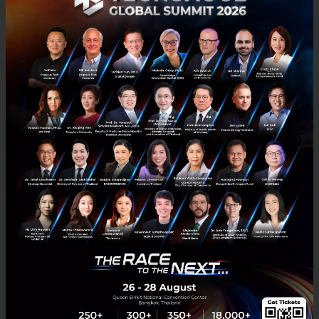
PR News
News
Shopee
Google
YouTube
YouTube เปิดตัวฟีเจอร์ “Peak Points” แสดงโฆษณาหลัง
ช่วงพีคของวิดีโอ
YouTube เปิดตัวโฆษณารูปแบบใหม่ “Peak Points” ใช้ AI วิเคราะห์วิดีโอ