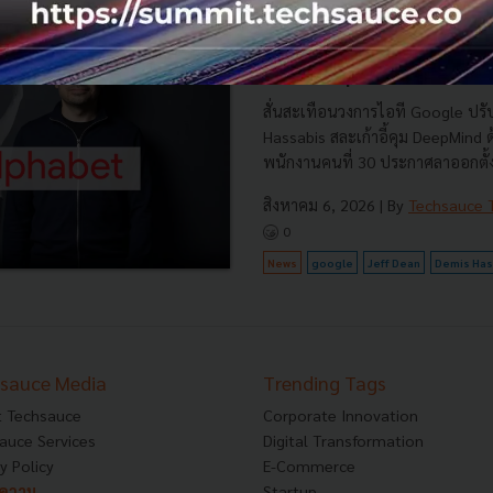
Demis Hassabis ขึ้นคุม หัวเ
แล้ว หลัง Jeff Dean พนักงา
ตั้ง Startup ของตัวเอง
สั่นสะเทือนวงการไอที Google ปรับ
Hassabis สละเก้าอี้คุม DeepMind
พนักงานคนที่ 30 ประกาศลาออกตั้งบ
สิงหาคม 6, 2026
| By
Techsauce
0
News
google
Jeff Dean
Demis Has
sauce Media
Trending Tags
 Techsauce
Corporate Innovation
auce Services
Digital Transformation
y Policy
E-Commerce
ทความ
Startup