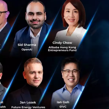
ทศไทย ปิดรอบระดม
ทุนรายใหญ่สามราย
dings, Inc. หนึ่ง
ce Group และ
ู่ตลาดบิวตี้ของ
ิทัล ทำให้ภูมิภาคนี้
ออนไลน์เข้ากับ
เสริมแกร่งให้ Konvy