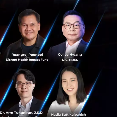
้วย
s สร้างคน–
พื่อยกระดับขีดความ
ีและรัฐมนตรีว่าการ