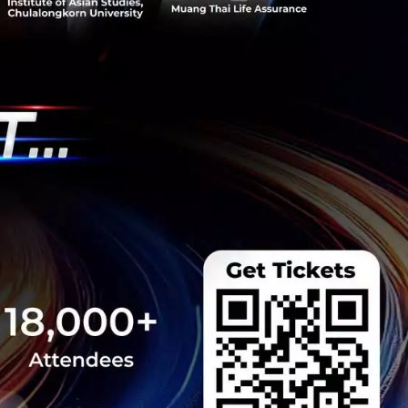
ษในหัวข้อ “ฝ่าวิกฤติ
 INTANIA Forum...
 Team
 มิติดันไทยสู่ฮับ AI
ยากรน้ำ พร้อมตอบโจทย์
เซ็นเตอร์ตามมติ ครม.
งการด้วย 4 มิติ พร้อม
7.5 แสนล้านบาท
..
 Team