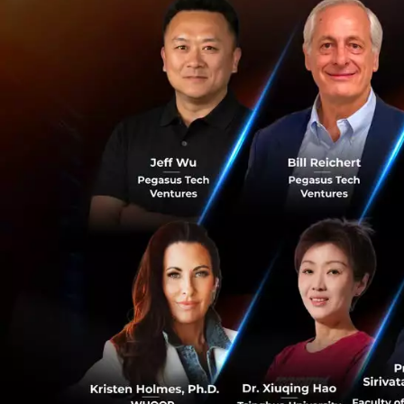
Konvy ปิดระดมทุ
Konvy แพลตฟอร์มอ
ทุน Series A รอบท
ได้แก่ จาก New Day
ในผู้ค้าปลีกรายใหญ
Insignia Ventures
การลงทุนจาก New Da
ฟิลิปปินส์ซึ่งเติบโ
เป็นผู้นำในอุตสาห
ประสบการณ์หน้าร้า
เช่นเดียวกัน การที