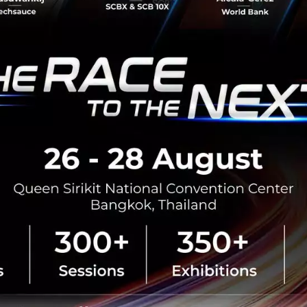
กระทรวงมหาดไทย กล่าวปาฐกถาพิเศ
รับมือระเบียบโลกใหม่” ในงาน The
สิงหาคม 6, 2026
| By
Techsauce
0
News
ประเทศไทย
เศรษฐกิจไทย
BOI รื้อเกณฑ์ Data Center ชู 4
ยั่งยืน คุมเข้มใช้พลังงาน ทรัพ
ชาติ และการจ้างงานไทย
บีโอไอขานรับระเบียบใหม่คุมดาต้า
เดินหน้ายกเครื่องเกณฑ์คัดกรองโคร
เปิดข้อมูล 42 โครงการ ลงทุนรวม 
ครอบคลุมประโยชน์ต่อประเทศ พลั.
สิงหาคม 6, 2026
| By
Techsauce
0
News
AI
BOI
Cloud
Data Center