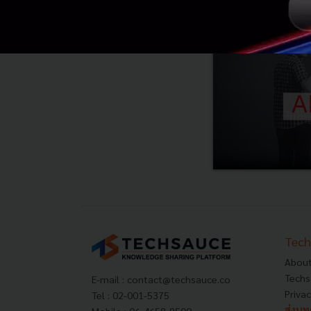
Tech
About
Techs
E-mail :
contact@techsauce.co
Privac
Tel : 02-001-5375
ส่งบ
Mobile : 06-4658-9500