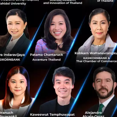
์การช็อปปิ้งออนไลน์สำหรับผลิตภัณฑ์ความงามในภูมิภาคด
ders
deal-digest
No comment
RTICLE
3 เรื่องที่ประเทศไทยต้อง Focu
นวัตกรรม–ปฏิรูประบบราชการ เ
สามารถประเทศ
นายอนุทิน ชาญวีรกูล นายกรัฐมนตร