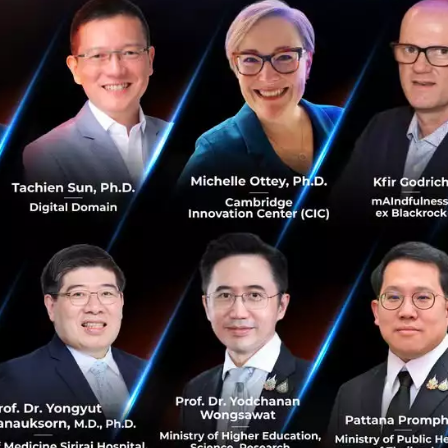
น Series A ที่ 381 ล้านบาท
ีคอมเมิร์ซด้านผลิตภัณฑ์ความงามออนไลน์ชั้นนำจากประเ
ี่สอง คว้าเงิน 11 ล้านดอลลาร์สหรัฐ (381 ล้านบาท) จากนักลง
 Ventures Limited (บริษัทลงทุนในเครือ Robinsons Retail Hol
่ที่สุดในฟิลิปปินส์) Alibaba International Digital Commer
 Partners
y Ventures Limited ถือเป็นการเปิดประตูให้ Konvy ก้าวเข้าส
ตอย่างไม่หยุดนิ่ง ด้วยจุดแข็งประชากรรุ่นใหม่ที่เชี่ยวชาญด้านดิจ
กรรม โดยบริษัทตั้งใจที่จะผสานประสบการณ์ยของการช้อปปิ้ง
น QingGui Huang CEO และผู้ร่วมก่อตั้ง Konvy กล่าว
่ Alibaba International เข้ามาเป็นนักลงทุนเชิงกลยุทธ์ จะช่วย