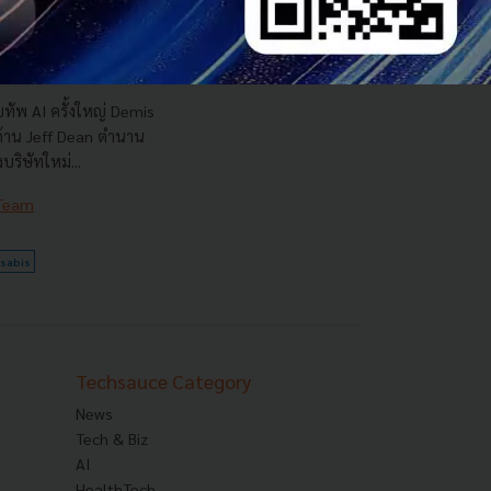
รือ AI ของ Alphabet
นระดับตำนานลาออกไป
ทัพ AI ครั้งใหญ่ Demis
 ด้าน Jeff Dean ตำนาน
ริษัทใหม่...
 Team
sabis
Techsauce Category
News
Tech & Biz
AI
HealthTech