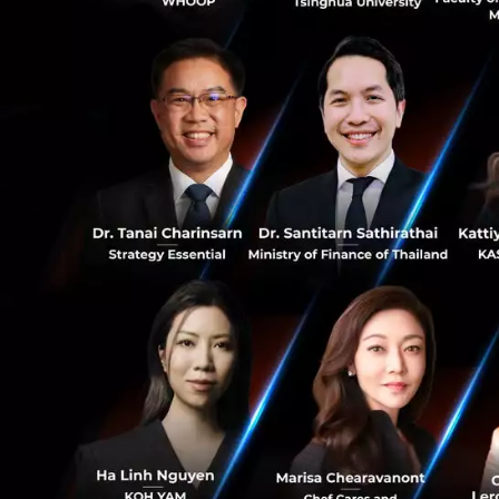
ยกระดับประสบการณ
0
อ้างอิง:
alphafoun
7
News
konvy
alibaba
RELATED A