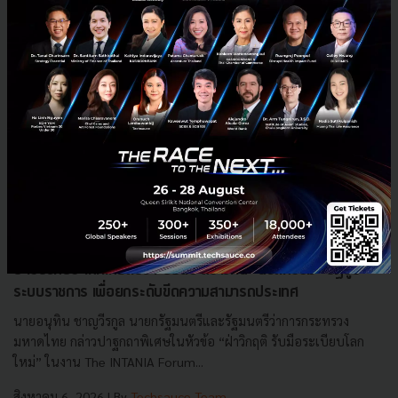
3 เรื่องที่ประเทศไทยต้อง Focus สร้างคน–นวัตกรรม–ปฏิรูป
ระบบราชการ เพื่อยกระดับขีดความสามารถประเทศ
นายอนุทิน ชาญวีรกูล นายกรัฐมนตรีและรัฐมนตรีว่าการกระทรวง
มหาดไทย กล่าวปาฐกถาพิเศษในหัวข้อ “ฝ่าวิกฤติ รับมือระเบียบโลก
ใหม่” ในงาน The INTANIA Forum...
สิงหาคม 6, 2026
| By
Techsauce Team