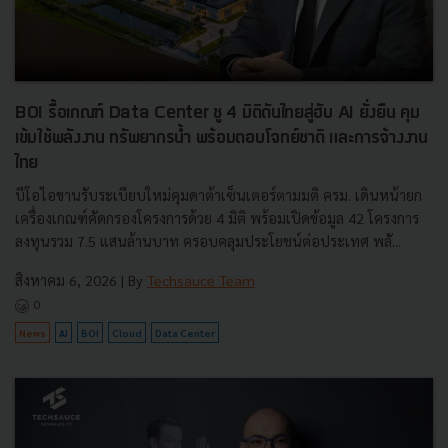
BOI รื้อเกณฑ์ Data Center ชู 4 มิติดันไทยสู่ฮับ AI ยั่งยืน คุม
เข้มใช้พลังงาน ทรัพยากรน้ำ พร้อมตอบโจทย์ชาติ และการจ้างงาน
ไทย
บีโอไอขานรับระเบียบใหม่คุมดาต้าเซ็นเตอร์ตามมติ ครม. เดินหน้ายก
เครื่องเกณฑ์คัดกรองโครงการด้วย 4 มิติ พร้อมเปิดข้อมูล 42 โครงการ
ลงทุนรวม 7.5 แสนล้านบาท ครอบคลุมประโยชน์ต่อประเทศ พลั...
สิงหาคม 6, 2026
| By
Techsauce Team
0
News
AI
BOI
Cloud
Data Center