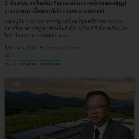
3 เรื่องที่ประเทศไทยต้อง Focus สร้างคน–นวัตกรรม–ปฏิรูป
ระบบราชการ เพื่อยกระดับขีดความสามารถประเทศ
นายอนุทิน ชาญวีรกูล นายกรัฐมนตรีและรัฐมนตรีว่าการกระทรวง
มหาดไทย กล่าวปาฐกถาพิเศษในหัวข้อ “ฝ่าวิกฤติ รับมือระเบียบโลก
ใหม่” ในงาน The INTANIA Forum...
สิงหาคม 6, 2026
| By
Techsauce Team
0
News
ประเทศไทย
เศรษฐกิจไทย