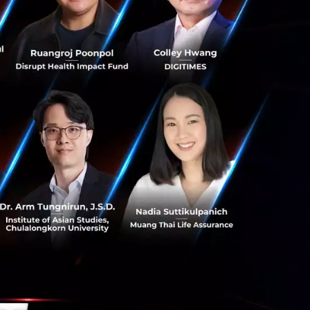
er Marketing และ
การเป็น Influencer
าวว่า “เทรนด์ผู้
องมีแพลตฟอร์ม
ธิภาพมากที่สุดและ
ยสร้างโอกาสในการ
็งของ LINE ด้าน
ีและความเชี่ยวชาญ
์ไทยสามารถนำเสนอ
่ง ภายใต้ความร่วม
มาเป็นส่วนหนึ่งของ