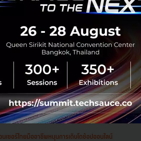
ูเอนเซอร์ไทยมืออาชีพหนุนการเติบโตช้อปออนไลน์