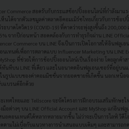
ncer Commerce สอดรับกับกระแสช้อปปิ้งออนไลน์ที่กำลังมาแรงพ
ห็นได้จากตัวเลขมูลค่าตลาดอีคอมเมิร์ซไทยเกี่ยวกับการช้อปปิ
ะบาดโควิด19 (COVID-19) ที่คาดว่าจะพุ่งสูงขึ้นถึง 200,000
 25% จากปีก่อนหน้า สอดคล้องกับการทำธุรกิจผ่าน LINE Officia
nfluencer Commerce บน LINE จึงเป็นการเปิดโอกาสให้อินฟลูเอ
อนเทนต์เพื่อการตลาดแบบ Influencer Marketing บน LINE 
MyShop ที่ช่วยให้การช้อปปิ้งออนไลน์เป็นเรื่องง่าย โดยลูกค้าส
ได้ทันทีบน LINE ที่เดียว และในอนาคตอินฟลูเอนเซอร์ที่อยู่บ
ในรูปแบบของค่าคอมมิชชั่นจากยอดขายที่เกิดขึ้น นอกเหนือจา
ับแบรนด์อีกด้วย
 ประเทศไทยและ Tellscore จะจัดโครงการฝึกอบรมเสริมทักษะให
ื่องมือต่างๆ บน LINE Official Account และ MyShop แก่อินฟลูเอ
สนอคอนเทนต์ได้หลากหลายมากขึ้น ไม่ว่าจะเป็นการไลฟ์ วิดีโ
้ติดตามไม่เบื่อกับแนวทางการนำเสนอแบบเดิมๆ และสามารถก