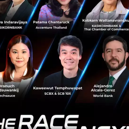
ดผลได้ ด้วยศักยภาพของ Tellscore ผู้เชี่ยวชาญด้าน Influenc
อนเซอร์ที่เหมาะกับแคมเปญจะมาช่วยเติมเต็มวิสัยทัศน์ที่ต้อง
rm ของ LINE
ญวงศ์ ประธานกรรมการบริหารและผู้ร่วมก่อตั้ง
Tellscore
กล่
อย่างรวดเร็วดังนั้นนักการตลาดยุคใหม่ต้องตามให้ทัน โดยต้
ี่สามารถช่วยให้การทำการตลาดผ่านอินฟลูเอนเซอร์มีประสิท
งไปกว่านั้นต้องทำได้มากกว่าสร้างการรับรู้ คือต้องสามารถช่ว
ความร่วมมือระหว่าง LINE และ Tellscore จึงเป็นการผสานจุดแข
cosystem สมบูรณ์แบบและมีผู้ใช้งานจำนวนมาก กับเทคโนโลย
ดผ่านอินฟลูเอนเซอร์ของ Tellscore เพื่อให้อินฟลูเอนเซอร
าพของตนให้เข้าถึงกลุ่มเป้าหมายได้อย่างเต็มประสิทธิภาพ อนึ
เอนเซอร์ในฐานข้อมูลของ Tellscore จะได้รับการคัดเลือกให้เข้า
ัฒนาทักษะใหม่ๆ ต่อไป”