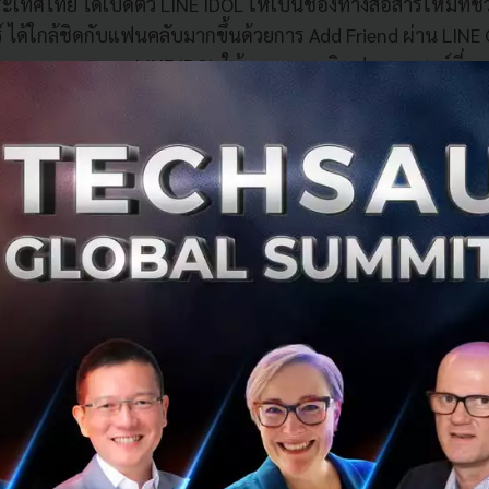
ระเทศไทย ได้เปิดตัว LINE IDOL ให้เป็นช่องทางสื่อสารใหม่ที่ช
 ได้ใกล้ชิดกับแฟนคลับมากขึ้นด้วยการ Add Friend ผ่าน LINE 
ขยายขอบเขตของ LINE IDOL ให้ครอบคลุมอินฟลูเอนเซอร์ที่หลา
 Influencer (ผู้ติดตาม 100,000 คนขึ้นไป) จนถึงระดับ Micro In
ยู่ในรูปแบบ Personal Account และมีผู้ติดตามบน Timeline โดย
อินฟลูเอนเซอร์ใช้สร้างสรรค์คอนเทนต์เพื่อสร้างความใกล้ชิดกันยิ่
ิตคอนเทนต์ที่ตอบโจทย์ทางธุรกิจของแบรนด์ทั้งด้าน Awaren
กจากนี้ยังส่งแคมเปญ Debut by LINE IDOL เพื่อเฟ้นหาไอดอล
ศไทย ที่จะสามารถสร้าง Brand Love ให้กับแบรนด์ต่างๆ ได้