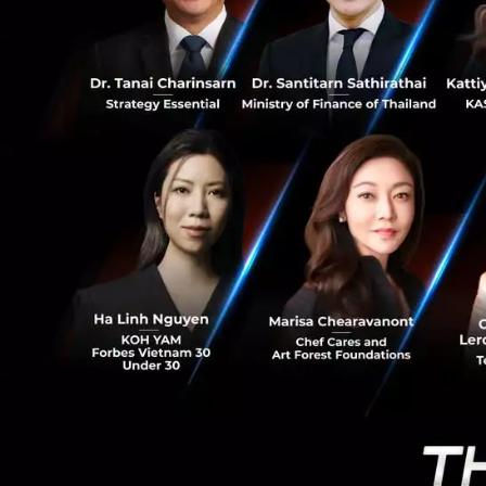
ยุคใหม่ที่สามารถวั
7
การคัดเลือกอินฟลูเ
Commerce Platfo
นางสาวสุวิตา จรั
บริโภคเปลี่ยนแปลง
ตลอดจนเทคโนโลยีท
สามารถวัดผลได้ ยิ่
ขายได้ด้วย ดังนั้น
แพลตฟอร์มที่มี E
เชิงลึกด้านการตลา
คอนเทนต์ที่มีคุณภ
มือครั้งนี้ อินฟลู
LINE IDOL เพื่อพ