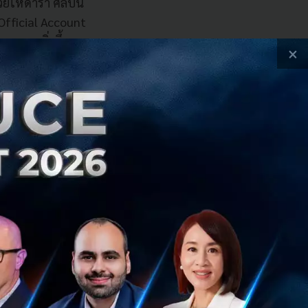
่วยให้ดารา ศิลปิน
Official Account
กหลายยิ่งขึ้น
×
fluencer (ผู้ติดตาม
มีจุดมุ่งหมายเพื่อ
งขึ้นกับผู้ติดตาม
ess, Brand Love
แห่งยุคดิจิทัลใน
ต่อไป