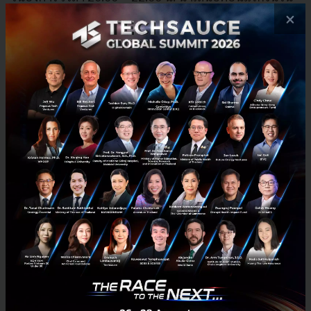
ที่ 10 พ.ย. 2563
×
“การพัฒนาเพื่อรองรับ Social Commerce อย่างเต็มรูป
แบบของ LINE SHOPPING ครั้งนี้ ถือเป็นอีกหนึ่งการ
พัฒนาครั้งสำคัญ ที่เป็นการผสานรวมและนำเอาความ
แข็งแกร่งของทุกเซอร์วิสบน LINE Ecosystem มาสร้าง
ความสะดวกสบาย สนับสนุนไลฟ์สไตล์ยุคใหม่ และตอกย้ำ
วิสัยทัศน์ Life on LINE ที่มุ่งสู่การเป็นโครงสร้างพื้นฐานที่
เชื่อมต่อทุกมิติของชีวิตดิจิทัล LINE SHOPPING จะยังคง
พัฒนาต่อเนื่องให้สอดรับกับพฤติกรรมการช้อปปิ้งเปลี่ยน
ไป เพื่อเป็นอันดับหนึ่งแพลตฟอร์ม Social Commerce ตัว
จริงที่ให้คนโซเชียลได้แชทและช้อปปิ้งบน LINE” คุณเลอ
ทัด กล่าว
News
LINE
LINE SHOPPING
LINE Ecosystem
Social Commerce