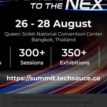
Facebook เผยผลสำรวจการแชททำให้คนซื้อสินค้า
มากขึ้น พร้อมเทคนิคการขายผ่าน Conversational
Commerce
Conversational Commerce หรือการแชทคุยกับร้านค้าเพื่อ
ซื้อสินค้านั่นเอง และหนึ่งในช่องทางสำคัญในการซื้อขายรูป
แบบนี้ก็คือ Facebook Messenger ที่ได้มาเผยผลสำรวจการ
ซื้อขาย Facebook Mess...
พฤศจิกายน 19, 2019
| By
Techsauce Team
1.2k
Tech & Biz
facebook
social-commerce
facebook messenger
conversational commerce
LINE acquires Sellsuki to expand its e-
Commerce business and reinforce its
ambition in supporting startups
LINE announces the acquisition of Thai startup
“Sellsuki” a social commerce management provider for