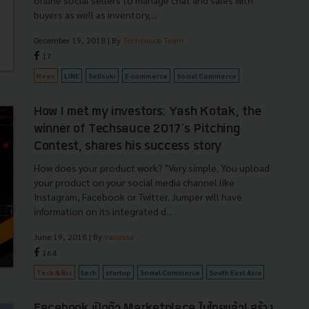
online social sellers to manage chat and sales with
buyers as well as inventory,...
December 19, 2018
| By
Techsauce Team
17
News
LINE
Sellsuki
E-commerce
Social Commerce
How I met my investors: Yash Kotak, the
winner of Techsauce 2017’s Pitching
Contest, shares his success story
How does your product work? "Very simple. You upload
your product on your social media channel like
Instagram, Facebook or Twitter. Jumper will have
information on its integrated d...
June 19, 2018
| By
vanessa
164
Tech & Biz
tech
startup
Social Commerce
South East Asia
Facebook เปิดตัว Marketplace ในไทยแล้ว! สร้าง