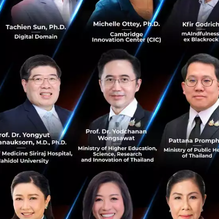
85
News
grab
Online
TikTok
AIS SME
LINE SHOPPING ชู LINE Ecosystem ลุยปรับ
กลยุทธ์พัฒนา Solution รองรับ Social
Commerce ยุคใหม่
LINE SHOPPING เดินหน้าปรับกลยุทธ์พัฒนาแพลตฟอร์มให้
ตอบโจทย์ Social Commerce มุ่งเป็นแหล่งรวมร้านค้าโซเชียล
ที่เปิดร้านด้วย MyShop กว่า 50,000 ราย ชูจุดแข็ง LINE
Ecosystem...
พฤศจิกายน 4, 2020
| By
Techsauce Team
12
News
LINE
LINE SHOPPING
LINE Ecosystem
Social Commerce
เจาะลึกเส้นทางของ Pinduoduo สู่อันดับสองของ
ตลาด E-Commerce จีน
เมื่อ Pinduoduo เริ่มกิจการในปี 2015 ในขณะนั้นมันมีโอกาส