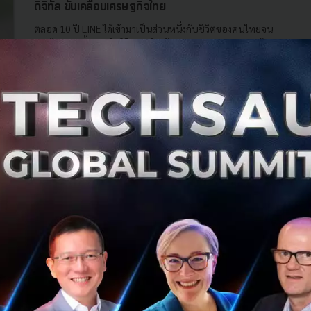
ดิจิทัล ขับเคลื่อนเศรษฐกิจไทย
ตลอด 10 ปี LINE ได้เข้ามาเป็นส่วนหนึ่งกับชีวิตของคนไทยจน
แยกไม่ออก ทั้งยังปฏิวัติโลกธุรกิจ ผู้นำ Chat Commerce สร้าง
การเติบโตที่ยั่งยืน...
มิถุนายน 14, 2021
| By
Techsauce Team
7.5k
Tech & Biz
LINE
MyShop
chat-commerce
Social Commerce
Grab จับมือ TikToK - AIS SME เปิดตัว
GrabExpress Sellers Club ยกระดับร้านค้า
ออนไลน์
Grab ประเทศไทย ประกาศเปิดตัว GrabExpress Sellers
Club คู่คิดพิชิตธุรกิจออนไลน์ โปรแกรมที่มอบสิทธิพิเศษเพื่อ
กลุ่มร้านค้าออนไลน์อย่างเป็นทางการ พร้อมด้วย 2 พันธมิตร
หลักอย่าง TikTok แ...
มีนาคม 18, 2021
| By
Techsauce Team