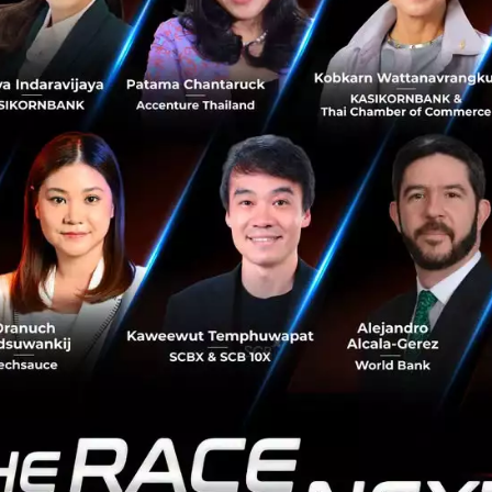
เล็กน้อยมากสำหรับแพลตฟอร์มการค้าหน้าใหม่ที่จะเข้าไปใน
ตลาด เนื่องจากมีสอง e-Commerce แพลตฟอร์มขนาดใหญ่ที่
ครองตลาดอยู่แล้ว นั่...
มิถุนายน 15, 2020
| By
Techsauce Team
3
News
China
online
Pinduoduo
e-commerce
วีดีโอ - Stories - แชท จับตาเทรนด์โซเชียลมีเดียพลิก
เกมธุรกิจปี 2020
การเติบโตของโซเชียลมีเดีย ส่งผลให้หลายธุรกิจเติบโตจาก
แพลตฟอร์มโซเชียล เช่น facebook ฟีเจอร์ต่างๆไม่ว่าจะเป็น
วีดีโอหรือ stories และแชท อาจเป็นเครื่องมือสำคัญในการ
เพิ่มยอดขาย และพลิ...
ธันวาคม 25, 2019
| By
Techsauce Team
208
News
facebook
social-commerce
conversational-commerce