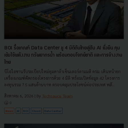
BOI รื้อเกณฑ์ Data Center ชู 4 มิติดันไทยสู่ฮับ AI ยั่งยืน คุม
เข้มใช้พลังงาน ทรัพยากรน้ำ พร้อมตอบโจทย์ชาติ และการจ้างงาน
ไทย
บีโอไอขานรับระเบียบใหม่คุมดาต้าเซ็นเตอร์ตามมติ ครม. เดินหน้ายก
เครื่องเกณฑ์คัดกรองโครงการด้วย 4 มิติ พร้อมเปิดข้อมูล 42 โครงการ
ลงทุนรวม 7.5 แสนล้านบาท ครอบคลุมประโยชน์ต่อประเทศ พลั...
สิงหาคม 6, 2026
| By
Techsauce Team
0
News
AI
BOI
Cloud
Data Center