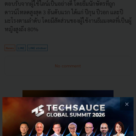
ตอบรับจากผู้ใช้ไลน์เป็นอย่
างดี โดยธีมนักษัตรที่ถูก
ดาวน์โหลดสู
งสุด 3 อันดับแรก ได้แก่ ปีกุน ปีวอก และปี
มะโรงตามลำดับ โดยมีสัดส่วนของผู้ใช้งานธี
มมงคลที่เป็นผู้
หญิงสูงถึง 80%
News
LINE
LINE sticker
No comment
×