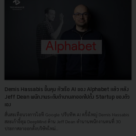
Demis Hassabis ขึ้นคุม หัวเรือ AI ของ Alphabet แล้ว หลัง
Jeff Dean พนักงานระดับตำนานลาออกไปตั้ง Startup ของตัว
เอง
สั่นสะเทือนวงการไอที Google ปรับทัพ AI ครั้งใหญ่ Demis Hassabis
สละเก้าอี้คุม DeepMind ด้าน Jeff Dean ตำนานพนักงานคนที่ 30
ประกาศลาออกตั้งบริษัทใหม่...