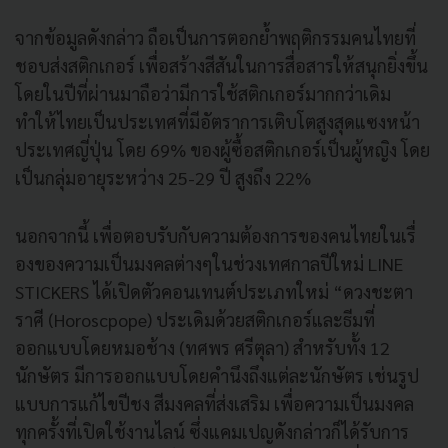
จากข้อมูลดังกล่าว ถือเป็นการตอกย้ำพฤติ
กรรมคนไทยที่
ชอบส่งสติกเกอร์ เพื่อสร้างสีสันในการสื่อสารให้
สนุกยิ่งขึ้น
โดยในปีที่ผ่านมาถือว่ามีการใช้
สติกเกอร์มากกว่าเดิม
ทำให้ไทยเป็นประเทศที่มีอั
ตราการเติบโตสูงสุดแซงหน้
า
ประเทศญี่ปุ่น โดย 69% ของผู้ซื้อสติกเกอร์เป็นผู้หญิง โดย
เป็นกลุ่มอายุระหว่าง 25-29 ปี สูงถึง 22%
นอกจากนี้ เพื่อตอบรับกับความต้
องการของคนไทยในเรื่
องของความเป็นมงคลต่างๆในช่
วงเทศกาลปีใหม่ LINE
STICKERS ได้เปิดตัวคอนเทนต์ประเภทใหม่ “
ดวงชะตา
ราศี (Horoscpope) ประเดิมด้วยสติ
กเกอร์และธีมที่
ออกแบบโดยหมอช้
าง (ทศพร ศรีตุลา) สำหรับทั้ง 12
นักษัตร มีการออกแบบโดยคำนึงถึงแต่ละนั
กษัตร เช่นรูป
แบบการแก้ไขปีชง สีมงคลที่ส่งเสริม เพื่อความเป็นมงคล
ทุกครั้งที่
เปิดใช้งานไลน์ ซึ่งแคมเปญดังกล่าวก็ได้รั
บการ