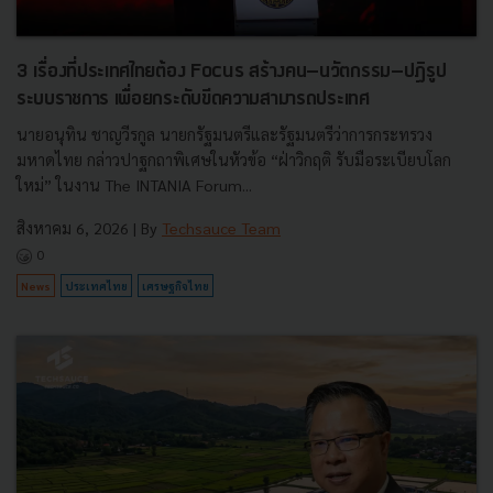
3 เรื่องที่ประเทศไทยต้อง Focus สร้างคน–นวัตกรรม–ปฏิรูป
ระบบราชการ เพื่อยกระดับขีดความสามารถประเทศ
นายอนุทิน ชาญวีรกูล นายกรัฐมนตรีและรัฐมนตรีว่าการกระทรวง
มหาดไทย กล่าวปาฐกถาพิเศษในหัวข้อ “ฝ่าวิกฤติ รับมือระเบียบโลก
ใหม่” ในงาน The INTANIA Forum...
สิงหาคม 6, 2026
| By
Techsauce Team
0
News
ประเทศไทย
เศรษฐกิจไทย