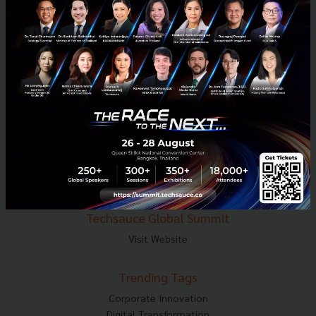
E-mail :
contact@techsauce.co
Tel : 02-001-5375
Mobile : 06-4658-9500
Techsauce Media
About Techsauce
Techsauce Services
Privacy Policy
ส่งบทความ
Techsauce Global Summit
Visit Website
Trending Tags
Corporate Innovation
Digital Transformation