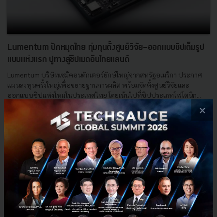
Lumentum ปักหมุดไทย ทุ่มทุนตั้งศูนย์วิจัย-ออกแบบชิปเต็มรูป
แบบแห่งแรก ปูทางสู่ชิปเมดอินไทยแลนด์
Lumentum บริษัทเซมิคอนดักเตอร์ยักษ์ใหญ่จากสหรัฐอเมริกา ประกาศ
แผนลงทุนครั้งใหญ่เพื่อขยายฐานการผลิต พร้อมจัดตั้งศูนย์วิจัยและ
ออกแบบชิปแห่งใหม่ในประเทศไทย โดยเน้นไปที่ชิปประเภทโฟโตนิก...
×
ตุลาคม 1, 2025
| By
Techsauce Team
2
News
AI
boi
lumentum
semiconductor