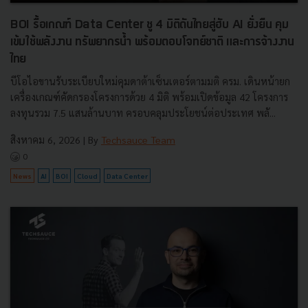
BOI รื้อเกณฑ์ Data Center ชู 4 มิติดันไทยสู่ฮับ AI ยั่งยืน คุม
เข้มใช้พลังงาน ทรัพยากรน้ำ พร้อมตอบโจทย์ชาติ และการจ้างงาน
ไทย
บีโอไอขานรับระเบียบใหม่คุมดาต้าเซ็นเตอร์ตามมติ ครม. เดินหน้ายก
เครื่องเกณฑ์คัดกรองโครงการด้วย 4 มิติ พร้อมเปิดข้อมูล 42 โครงการ
ลงทุนรวม 7.5 แสนล้านบาท ครอบคลุมประโยชน์ต่อประเทศ พลั...
สิงหาคม 6, 2026
| By
Techsauce Team
0
News
AI
BOI
Cloud
Data Center