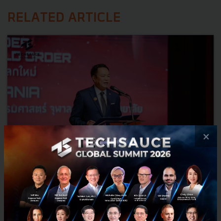
RELATED ARTICLE
×
3 เรื่องที่ประเทศไทยต้อง Focus สร้างคน–นวัตกรรม–ปฏิรูป
ระบบราชการ เพื่อยกระดับขีดความสามารถประเทศ
นายอนุทิน ชาญวีรกูล นายกรัฐมนตรีและรัฐมนตรีว่าการกระทรวง