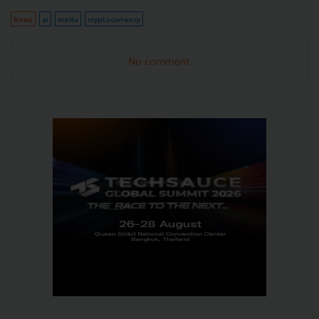
News
ai
meitu
cryptocurrency
No comment