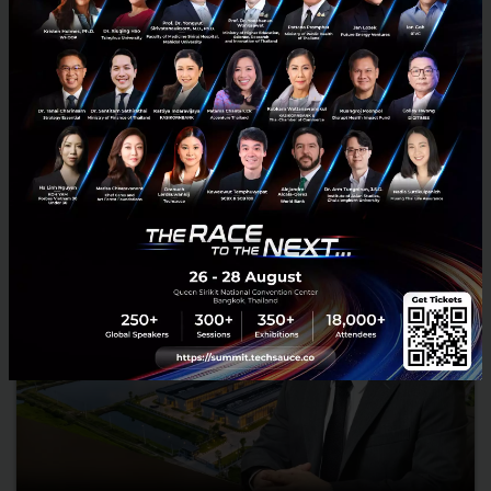
มหาดไทย กล่าวปาฐกถาพิเศษในหัวข้อ “ฝ่าวิกฤติ รับมือระเบียบโลก
ใหม่” ในงาน The INTANIA Forum...
สิงหาคม 6, 2026
| By
Techsauce Team
0
News
ประเทศไทย
เศรษฐกิจไทย