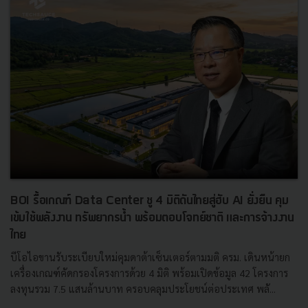
BOI รื้อเกณฑ์ Data Center ชู 4 มิติดันไทยสู่ฮับ AI ยั่งยืน คุม
เข้มใช้พลังงาน ทรัพยากรน้ำ พร้อมตอบโจทย์ชาติ และการจ้างงาน
ไทย
บีโอไอขานรับระเบียบใหม่คุมดาต้าเซ็นเตอร์ตามมติ ครม. เดินหน้ายก
เครื่องเกณฑ์คัดกรองโครงการด้วย 4 มิติ พร้อมเปิดข้อมูล 42 โครงการ
ลงทุนรวม 7.5 แสนล้านบาท ครอบคลุมประโยชน์ต่อประเทศ พลั...