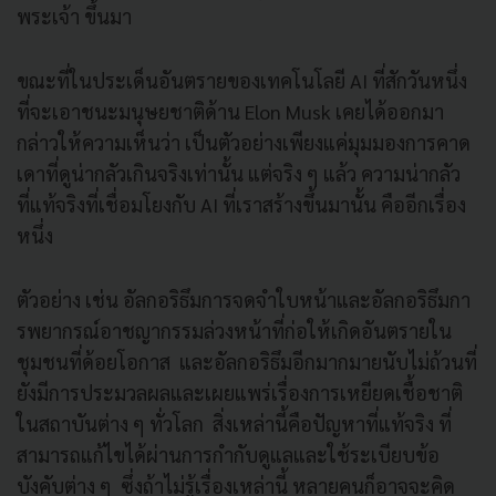
พระเจ้า ขึ้นมา
ขณะที่ในประเด็นอันตรายของเทคโนโลยี AI ที่สักวันหนึ่ง
ที่จะเอาชนะมนุษยชาติด้าน Elon Musk เคยได้ออกมา
กล่าวให้ความเห็นว่า เป็นตัวอย่างเพียงแค่มุมมองการคาด
เดาที่ดูน่ากลัวเกินจริงเท่านั้น แต่จริง ๆ แล้ว ความน่ากลัว
ที่แท้จริงที่เชื่อมโยงกับ AI ที่เราสร้างขึ้นมานั้น คืออีกเรื่อง
หนึ่ง
ตัวอย่าง เช่น อัลกอริธึมการจดจำใบหน้าและอัลกอริธึมกา
รพยากรณ์อาชญากรรมล่วงหน้าที่ก่อให้เกิดอันตรายใน
ชุมชนที่ด้อยโอกาส และอัลกอริธึมอีกมากมายนับไม่ถ้วนที่
ยังมีการประมวลผลและเผยแพร่เรื่องการเหยียดเชื้อชาติ
ในสถาบันต่าง ๆ ทั่วโลก สิ่งเหล่านี้คือปัญหาที่แท้จริง ที่
สามารถแก้ไขได้ผ่านการกำกับดูแลและใช้ระเบียบข้อ
บังคับต่าง ๆ ซึ่งถ้าไม่รู้เรื่องเหล่านี้ หลายคนก็อาจจะคิด