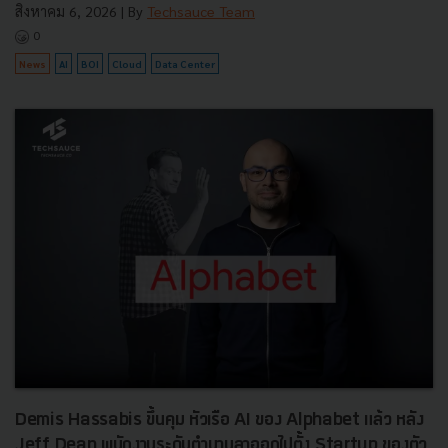
สิงหาคม 6, 2026
| By
Techsauce Team
0
News
AI
BOI
Cloud
Data Center
Demis Hassabis ขึ้นคุม หัวเรือ AI ของ Alphabet แล้ว หลัง
Jeff Dean พนักงานระดับตำนานลาออกไปตั้ง Startup ของตัว