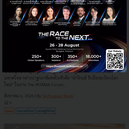
3 เรื่องที่ประเทศไทยต้อง Focus สร้างคน–นวัตกรรม–ปฏิรูป
ระบบราชการ เพื่อยกระดับขีดความสามารถประเทศ
นายอนุทิน ชาญวีรกูล นายกรัฐมนตรีและรัฐมนตรีว่าการกระทรวง
มหาดไทย กล่าวปาฐกถาพิเศษในหัวข้อ “ฝ่าวิกฤติ รับมือระเบียบโลก
ใหม่” ในงาน The INTANIA Forum...
สิงหาคม 6, 2026
| By
Techsauce Team
0
News
ประเทศไทย
เศรษฐกิจไทย