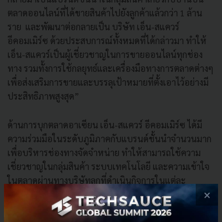
ตลาดออนไลน์ที่ได้ขายสินค้าไปยังลูกค้าแล้วกว่า 1 ล้าน
ราย และพัฒนาต่อกลายเป็น บริษัท เอ็น-สแควร์
อีคอมเมิร์ซ ด้วยประสบการณ์ทั้งหมดที่ได้กล่าวมา ทำให้
เอ็น-สแควร์เป็นผู้เชี่ยวชาญในการขายออนไลน์ทุกช่อง
ทาง รวมทั้งการใช้กลยุทธ์และเครื่องมือทางการตลาดต่างๆ
เพื่อส่งเสริมการขายและบรรลุเป้าหมายที่ตั้งเอาไว้อย่างมี
ประสิทธิภาพสูงสุด”
ด้านการบุกตลาดอาเซียน เอ็น-สแควร์ อีคอมเมิร์ซ ได้มี
ความร่วมมือในระดับภูมิภาคกับแบรนด์ชั้นนำจำนวนมาก
เพื่อบริหารช่องทางจัดจำหน่าย ทำให้สามารถใช้ความ
เชี่ยวชาญในกลุ่มสินค้า ระบบเทคโนโลยี และความเข้าใจ
ในตลาดผ่านทางบริษัทลูกที่ดำเนินกิจการในแต่ละ
×
ประเทศ รวมทั้งเป็นโอกาสที่จะขยายตลาดของสินค้า
แบรนด์ โฮมฮัก (HomeHuk) ให้กลายเป็นแบรนด์ระดับ
ภูมิภาค