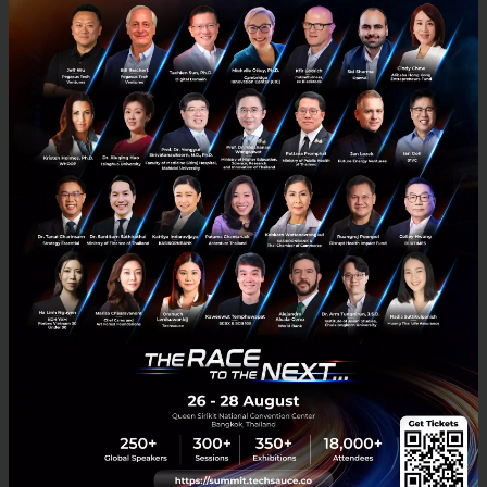
“ในปี 2562 นี้เอ็น-สแควร์ อีคอมเมิร์ซตั้งเป้ายอดขายรวม
ที่ 1,400 ล้านบาทซึ่งเราก็เดินมาได้ตามแผน และคาดหวัง
การเติบโตอย่างยั่งยืน และสร้างผลกำไรระยะยาว ด้วย
นวัตกรรมและการพัฒนาบุคลากร พร้อมที่จะเป็นผู้นำด้าน
การจัดจำหน่าย และบริหารช่องการขาย E-Commerce
ครบวงจรของอาเซียน” คุณนัฐพลกล่าวทิ้งท้าย
News
No comment