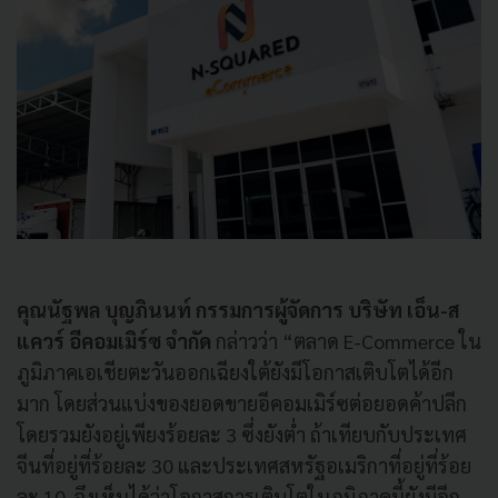
คุณนัฐพล บุญภินนท์ กรรมการผู้จัดการ บริษัท เอ็น-ส
แควร์ อีคอมเมิร์ซ จำกัด
กล่าวว่า “ตลาด E-Commerce ใน
ภูมิภาคเอเชียตะวันออกเฉียงใต้ยังมีโอกาสเติบโตได้อีก
มาก โดยส่วนแบ่งของยอดขายอีคอมเมิร์ซต่อยอดค้าปลีก
โดยรวมยังอยู่เพียงร้อยละ 3 ซึ่งยังต่ำ ถ้าเทียบกับประเทศ
จีนที่อยู่ที่ร้อยละ 30 และประเทศสหรัฐอเมริกาที่อยู่ที่ร้อย
ละ 10 จึงเห็นได้ว่าโอกาสการเติบโตในภูมิภาคนี้ยังมีอีก