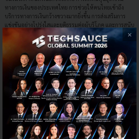
ทางการเงินของประเทศไทย การช่วยให้คนไทยเข้าถึง
บริการทางการเงินกว้างขวางมากยิ่งขึ้น การส่งเสริมการ
แข่งขันอย่างโปร่งใสและยุติธรรมต่อผูู้บริโภค และการสนับ
สนุนให้ฟินเทคสตาร์ทอัพของไทยสามารถแข่งขันได้ใน
×
ระดับโลก
โดยชมรมฯ จะทำหน้าที่เป็นหน่วยงานหลักในการจัดตั้ง
National FinTech Sandbox - NFS (ศูนย์ทดสอบและ
พัฒนาฟินเทคแห่งชาติ) เพื่อเป็นตัวเร่งสำหรับการพัฒนา
อุตสาหกรรม FinTech และเป็นศูนย์บ่มเพาะหลักสำหรับผู้
ประกอบการ รวมถึงการเป็นหน่วยงานหลักในการสร้าง
FinTech Ecosystem ในประเทศไทย อันประกอบด้วย ผู้
ประกอบการ FinTech, สถาบันการเงิน, หน่วยงานกำกับ
ดูแล, ศูนย์บ่มเพาะ, VC, และคู่ค้าทางธุรกิจอื่น ๆ และการ
จัดทำ National FinTech Roadmap (แผนพัฒนาอุตสาห
กรรมฟินเทคแห่งชาติ) ร่วมกับหน่วยงานหลักที่เกี่ยวข้อง