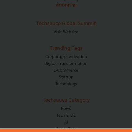
ส่งบทความ
Techsauce Global Summit
Visit Website
Trending Tags
Corporate Innovation
Digital Transformation
E-Commerce
Startup
Technology
Techsauce Category
News
Tech & Biz
AI
HealthTech