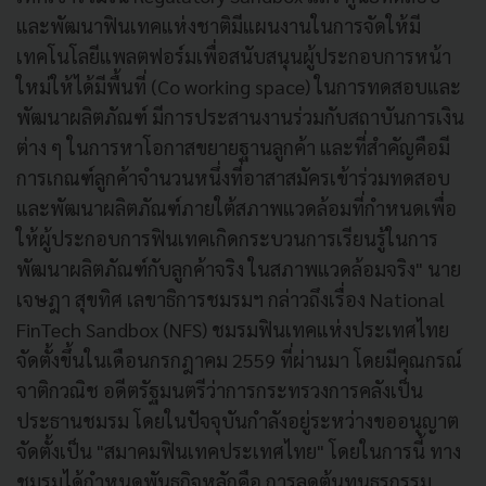
และพัฒนาฟินเทคแห่งชาติมีแผนงานในการจัดให้มี
เทคโนโลยีแพลตฟอร์มเพื่อสนับสนุนผู้ประกอบการหน้า
ใหม่ให้ได้มีพื้นที่ (Co working space) ในการทดสอบและ
พัฒนาผลิตภัณฑ์ มีการประสานงานร่วมกับสถาบันการเงิน
ต่าง ๆ ในการหาโอกาสขยายฐานลูกค้า และที่สำคัญคือมี
การเกณฑ์ลูกค้าจำนวนหนึ่งที่อาสาสมัครเข้าร่วมทดสอบ
และพัฒนาผลิตภัณฑ์ภายใต้สภาพแวดล้อมที่กำหนดเพื่อ
ให้ผู้ประกอบการฟินเทคเกิดกระบวนการเรียนรู้ในการ
พัฒนาผลิตภัณฑ์กับลูกค้าจริง ในสภาพแวดล้อมจริง" นาย
เจษฎา สุขทิศ เลขาธิการชมรมฯ กล่าวถึงเรื่อง National
FinTech Sandbox (NFS) ชมรมฟินเทคแห่งประเทศไทย
จัดตั้งขึ้นในเดือนกรกฎาคม 2559 ที่ผ่านมา โดยมีคุณกรณ์
จาติกวณิช อดีตรัฐมนตรีว่าการกระทรวงการคลังเป็น
ประธานชมรม โดยในปัจจุบันกำลังอยู่ระหว่างขออนุญาต
จัดตั้งเป็น "สมาคมฟินเทคประเทศไทย" โดยในการนี้ ทาง
ชมรมได้กำหนดพันธกิจหลักคือ การลดต้นทุนธุรกรรม