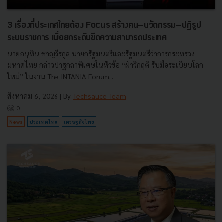
3 เรื่องที่ประเทศไทยต้อง Focus สร้างคน–นวัตกรรม–ปฏิรูป
ระบบราชการ เพื่อยกระดับขีดความสามารถประเทศ
นายอนุทิน ชาญวีรกูล นายกรัฐมนตรีและรัฐมนตรีว่าการกระทรวง
มหาดไทย กล่าวปาฐกถาพิเศษในหัวข้อ “ฝ่าวิกฤติ รับมือระเบียบโลก
ใหม่” ในงาน The INTANIA Forum...
สิงหาคม 6, 2026
| By
Techsauce Team
0
News
ประเทศไทย
เศรษฐกิจไทย