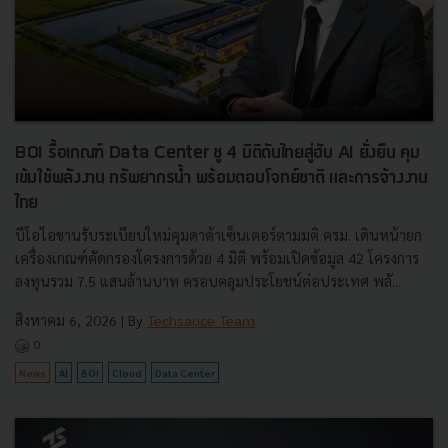
BOI รื้อเกณฑ์ Data Center ชู 4 มิติดันไทยสู่ฮับ AI ยั่งยืน คุม
เข้มใช้พลังงาน ทรัพยากรน้ำ พร้อมตอบโจทย์ชาติ และการจ้างงาน
ไทย
บีโอไอขานรับระเบียบใหม่คุมดาต้าเซ็นเตอร์ตามมติ ครม. เดินหน้ายก
เครื่องเกณฑ์คัดกรองโครงการด้วย 4 มิติ พร้อมเปิดข้อมูล 42 โครงการ
ลงทุนรวม 7.5 แสนล้านบาท ครอบคลุมประโยชน์ต่อประเทศ พลั...
สิงหาคม 6, 2026
| By
Techsauce Team
0
News
AI
BOI
Cloud
Data Center