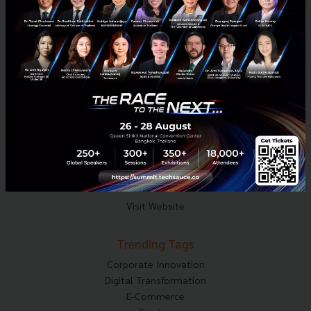
Mobile : 06-4658-9500
Techsauce Media
About Techsauce
Techsauce Services
Privacy Policy
ส่งบทความ
Techsauce Global Summit
Visit Website
Trending Tags
Corporate Innovation
Digital Transformation
E-Commerce