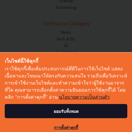
Startup
Technology
Techsauce Category
News
Tech & Biz
AI
HealthTech
Exec Insight
เว็บไซต์นี้ใช้คุกกี้
Corp Innov
เราใช้คุกกี้เพื่อเพิ่มประสบการณ์ที่ดีในการใช้เว็บไซต์ แสดง
Saucy Thoughts
เนื้อหาและโฆษณาให้ตรงกับความสนใจ รวมถึงเพื่อวิเคราะห์
Based On
การเข้าใช้งานเว็บไซต์และทำความเข้าใจว่าผู้ใช้งานมาจาก
Sustainable
ที่ใด คุณสามารถเลือกตั้งค่าความยินยอมการใช้คุกกี้ได้ โดย
Videos
คลิก “การตั้งค่าคุกกี้” อ่าน
นโยบายความเป็นส่วนตัว
Podcast
Startup Guide
ยอมรับทั้งหมด
© Copyright 2026 :
Techsauce All rights reserved.
การตั้งค่าคุกกี้