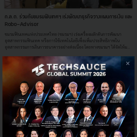
ก.ล.ต. ร่วมกับชมรมฟินเทคฯ เร่งพัฒนาธุรกิจวางแผนการเงิน และ
Robo-Advisor
ชมรมฟินเทคแห่งประเทศไทย (ชมรมฯ) เร่งเครื่องผลักดันการพัฒนา
อุตสาหกรรมฟินเทค หรือการใช้เทคโนโลยีเพื่อเพิ่มประสิทธิภาพใน
อุตสาหกรรมการเงินการธนาคารอย่างต่อเนื่อง โดยทางชมรมฯ ได้จัดให้ม...
ตุลาคม 5, 2016
| By
Techsauce Team
×
0
News
NFS
SEC
National FinTech Sandbox Forum
E-mail :
contact@techsauce.co
Tel : 02-001-5375