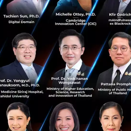
์ส่วนรวมเป็นที่ตั้ง และอาศัยพลังแห่งเครือข่ายความร่วมมื
ปลงระดับประเทศไม่สามารถสำเร็จได้ด้วยใครเพียงคนเดียว
ปรียบเสมือนพื้นที่แห่งการบ่มเพาะและพัฒนาผู้นำให้เพียบพร้อม
ามเข้าใจเชิงนโยบาย’
โดยเฉพาะทักษะการสร้างสรรค์นวัตกรรม
ญในการแก้ไขปัญหาที่มีความซับซ้อน อย่างไรก็ตาม ท่ามกลางควา
นน้อมนำหลักปรัชญาของเศรษฐกิจพอเพียงมาใช้กำกับการตัดสิน
แต่คือการก้าวไปข้างหน้าอย่างมีสติ มีเหตุผล และสร้างภูมิคุ้มกัน
ี่ยนแปลงของโลกในอนาคต”