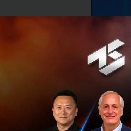
ดร.สุเมธ ตันติเวช
ของ
‘ผู้นำ’
ในโลกปัจ
เป็น
‘ผู้นำการเปลี
ความท้าทายที่รวดเ