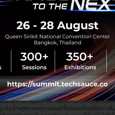
ลี่ยนมุมมองจาก Design Thinking ไปสู่ System Thinking ที่มุ่
าง Sandbox เพื่อเปิดพื้นที่ทดลองนวัตกรรมและนโยบายในวงจ
้ 'ระบบนิเวศนวัตกรรม' ถือเป็นปัจจัยสำคัญที่จะเอื้อให้นวัตกร
รอบคลุมตั้งแต่การพัฒนาหลักสูตร การสร้างทรัพย์สินทางปัญญา
ลอดจนการเชื่อมโยงสู่ตลาดในระดับสากล โดยจำเป็นต้องตั้งค
ขึ้นจะมีคุณค่าในบริบทใด สามารถต่อยอดเชิงพาณิชย์ในประเ
ละสังคมได้อย่างไร
. กล่าวต่อว่า ในโลกที่มีการเปลี่ยนแปลงอย่างรวดเร็ว ทักษะเดิมอาจ
ฒนาและปรับทักษะอย่างต่อเนื่อง โดยมหาวิทยาลัยควรปรับบทบาทเป็นศูน
ทุกช่วงวัย และตอบโจทย์โลกยุคใหม่ ควบคู่กับการเปิดรับโอกาสใหม่
้าสู่ระบบนิเวศนวัตกรรมในระดับโลก
รมยังมีบทบาทสำคัญต่อการสร้างกลไกการเติบโตใหม่ของประ
ูง เช่น ด้านสุขภาพและการแพทย์ ซึ่งประเทศไทยมีศักยภาพในก