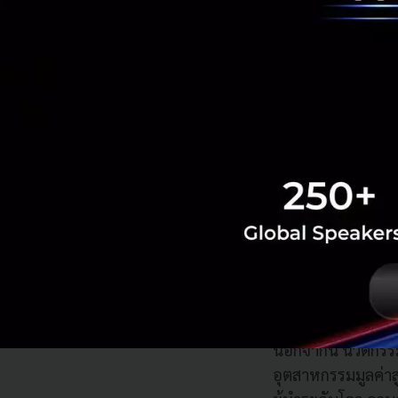
กว้าง โดยควรปรับเป
พร้อมส่งเสริมแนวท
ระดับประเทศ ทั้งนี
แท้จริง ซึ่งต้องค
ภาครัฐและเอกชน ต
นวัตกรรมที่พัฒนา
ระทบทางเศรษฐกิจแ
รองนายกฯ และ รมว.อว
สั้น ทุกคนจึงต้องพั
ตลอดชีวิต รองรับคน
เดิม และเชื่อมโยงเข
นอกจากนี้ นวัตกร
อุตสาหกรรมมูลค่าส