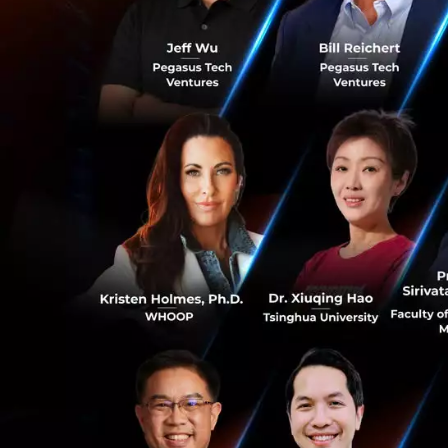
ระบบโดยยึดประโยชน
เพราะการเปลี่ยนแ
“หลักสูตร PPCIL เ
นวัตกรรม’
และ
‘คว
เป็นเครื่องมือสำคั
ฝากให้ผู้นำทุกท่า
ไม่ใช่การหยุดพัฒนา 
รับมือกับความเปล
0