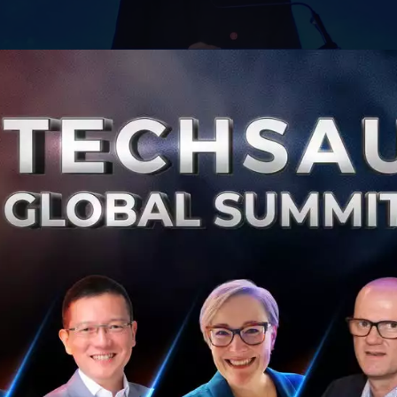
กุล กรรมการและที่ปรึกษาพิเศษอาวุโส มูลนิธิชัยพัฒนา
กล่าว
จุบันได้เปลี่ยนไปอย่างสิ้นเชิง ผู้นำยุคนี้ต้องไม่ใช่แค่ผู้บริหา
่ยนแปลง’
ที่มี
‘วิสัยทัศน์’
และ
‘กล้า’
ขับเคลื่อนสิ่งใหม่ที่แตกต่
ร็วและซับซ้อน สิ่งสำคัญที่สุดในการขับเคลื่อนนโยบาย คือ กา