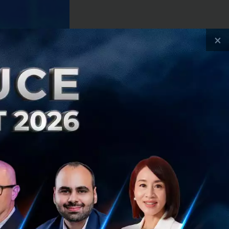
×
ว่า นิยาม
รจัดการ แต่ต้อง
างจากเดิม ท่ามกลาง
รมองภาพรวมทั้ง