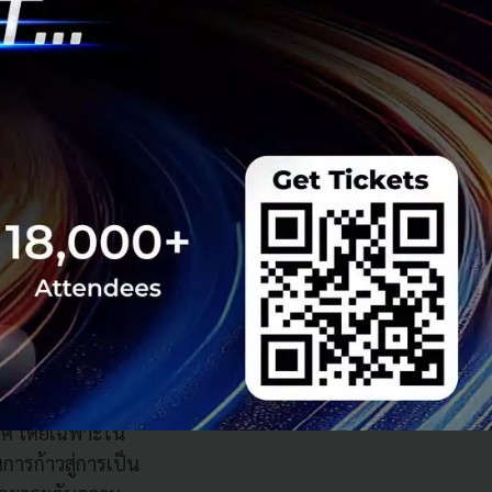
งแก้ปัญหาที่ต้นเหตุ
ำกัด ก่อนขยายผลสู่
รมเติบโตอย่าง
 กลไกสนับสนุนจาก
ำถามให้ชัดเจนว่า
ทศใด และสร้างผลก
ล้าสมัยได้ในเวลาอัน
ย์กลางการเรียนรู้
 กล้าก้าวออกจากกรอบ
เทศ โดยเฉพาะใน
ารก้าวสู่การเป็น