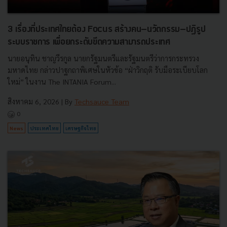
3 เรื่องที่ประเทศไทยต้อง Focus สร้างคน–นวัตกรรม–ปฏิรูป
ระบบราชการ เพื่อยกระดับขีดความสามารถประเทศ
นายอนุทิน ชาญวีรกูล นายกรัฐมนตรีและรัฐมนตรีว่าการกระทรวง
มหาดไทย กล่าวปาฐกถาพิเศษในหัวข้อ “ฝ่าวิกฤติ รับมือระเบียบโลก
ใหม่” ในงาน The INTANIA Forum...
สิงหาคม 6, 2026
| By
Techsauce Team
0
News
ประเทศไทย
เศรษฐกิจไทย