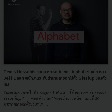
Demis Hassabis ขึ้นคุม หัวเรือ AI ของ Alphabet แล้ว หลัง
Jeff Dean พนักงานระดับตำนานลาออกไปตั้ง Startup ของตัว
เอง
สั่นสะเทือนวงการไอที Google ปรับทัพ AI ครั้งใหญ่ Demis Hassabis
สละเก้าอี้คุม DeepMind ด้าน Jeff Dean ตำนานพนักงานคนที่ 30
ประกาศลาออกตั้งบริษัทใหม่...