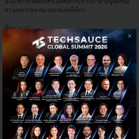
นี้ไม่ใช่การเทสฟังก์ชั่น แต่คือการเข้าใจภาษามนุษย์ซึ่งมี
ความหลากหลายมากมายเลยทีเดียว
ที่มา:
OCBC
×
News
AI
OCBC
Chatbot
FinTech
Innovate
Singapore
No comment