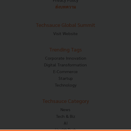
Privacy Policy
ส่งบทความ
Techsauce Global Summit
Visit Website
Trending Tags
Corporate Innovation
Digital Transformation
E-Commerce
Startup
Technology
Techsauce Category
News
Tech & Biz
AI
HealthTech