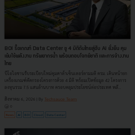
BOI รื้อเกณฑ์ Data Center ชู 4 มิติดันไทยสู่ฮับ AI ยั่งยืน คุม
เข้มใช้พลังงาน ทรัพยากรน้ำ พร้อมตอบโจทย์ชาติ และการจ้างงาน
ไทย
บีโอไอขานรับระเบียบใหม่คุมดาต้าเซ็นเตอร์ตามมติ ครม. เดินหน้ายก
เครื่องเกณฑ์คัดกรองโครงการด้วย 4 มิติ พร้อมเปิดข้อมูล 42 โครงการ
ลงทุนรวม 7.5 แสนล้านบาท ครอบคลุมประโยชน์ต่อประเทศ พลั...
สิงหาคม 6, 2026
| By
Techsauce Team
0
News
AI
BOI
Cloud
Data Center