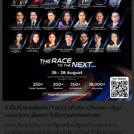
RELATED ARTICLE
3 เรื่องที่ประเทศไทยต้อง Focus สร้างคน–นวัตกรรม–ปฏิรูป
ระบบราชการ เพื่อยกระดับขีดความสามารถประเทศ
นายอนุทิน ชาญวีรกูล นายกรัฐมนตรีและรัฐมนตรีว่าการกระทรวง
มหาดไทย กล่าวปาฐกถาพิเศษในหัวข้อ “ฝ่าวิกฤติ รับมือระเบียบโลก