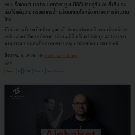
BOI รื้อเกณฑ์ Data Center ชู 4 มิติดันไทยสู่ฮับ AI ยั่งยืน คุม
เข้มใช้พลังงาน ทรัพยากรน้ำ พร้อมตอบโจทย์ชาติ และการจ้างงาน
ไทย
บีโอไอขานรับระเบียบใหม่คุมดาต้าเซ็นเตอร์ตามมติ ครม. เดินหน้ายก
เครื่องเกณฑ์คัดกรองโครงการด้วย 4 มิติ พร้อมเปิดข้อมูล 42 โครงการ
ลงทุนรวม 7.5 แสนล้านบาท ครอบคลุมประโยชน์ต่อประเทศ พลั...
สิงหาคม 6, 2026
| By
Techsauce Team
0
News
AI
BOI
Cloud
Data Center