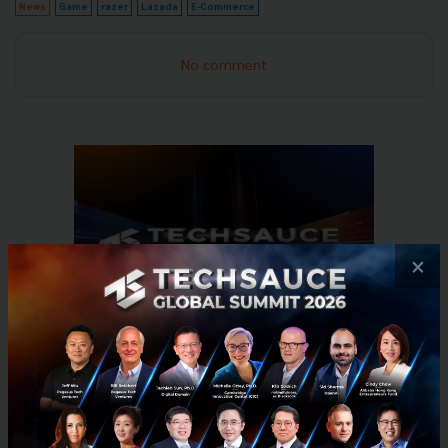
News
Game
razer
Lazada
E-Commerce
No comment
×