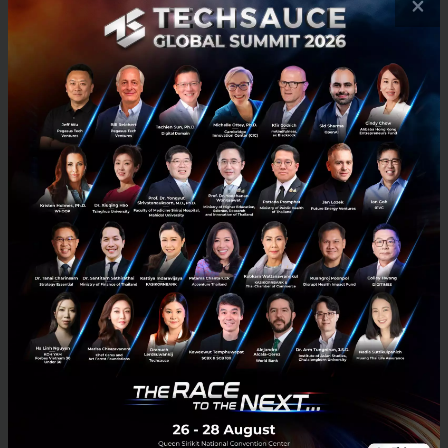
×
ตะวันออกเฉียงใต้อย่างมาก นอกจากการลงทุนสร้างสถานที่และการ
สนับสนุนต่างๆ แล้ว มหกรรมแข่งขันกีฬาประจำเอเชียตะวันออกเ...
พฤศจิกายน 30, 2018
| By
Techsauce Team
85
News
SEA
razer
esports
SEA Game
Razer เปิดร้านขายเกม PC บนเว็บ Lazada ประเทศไทยแล้ว
ก่อนหน้านี้เดือนเมษายน 2018 ในสิงคโปร์ Razer Game Store เป็นแหล่ง