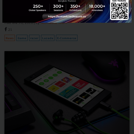
จำหน่ายเกม PC บน Lazada ซึ่งจำหน่ายเกมดิจิทัลด้วยสกุลเงินท้องถิ่นเพื่อ
ความสะดวกในการเลือกซื้อภายใต้วิธีการชำระเงินท...
กันยายน 10, 2018
| By
Techsauce Team
21
News
Game
razer
Lazada
E-Commerce