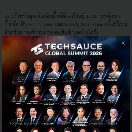
และสำหรับจุดเด่นเดิมนั้นก็ยังคงไว้อยู่ และยกระดับมาก
ขึ้น จัดเป็น Retro zone และ Handy Man Zone (พื้นที่ใหม่
สำหรับการบริการงานซ่อมสินค้าเทคโนโลยี)
×
กล่าวโดยสรุปคือ พันธุ์ทิพย์ พลาซ่า จะผสาน content
ใหม่ที่ตอบโจทย์ไลฟ์สไตล์มากขึ้น โดยตั้งเป้าว่าจะไม่ใช่
ศูนย์การค้าที่คุณมาเมื่ออยากซื้อหรืออยากซ่อมสินค้า แต่
จะเป็นศูนย์การค้าที่คุณจะอยากมาบ่อยๆ ทั้งการมา
เพลิดเพลินสนุกสนาน และการได้มาดูเรื่องธุรกิจไปด้วย
นายณภัทร เจริญกุล กรรมการผู้จัดการกลุ่มรีเทล บริษัท ที
ซีซี แลนด์ แอสเสท เวิรด์ จำกัด อธิบาย