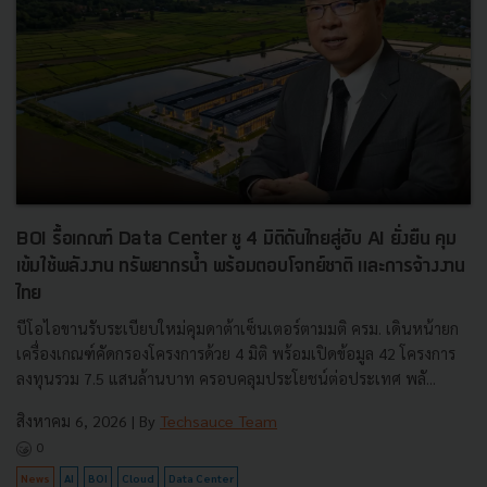
BOI รื้อเกณฑ์ Data Center ชู 4 มิติดันไทยสู่ฮับ AI ยั่งยืน คุม
เข้มใช้พลังงาน ทรัพยากรน้ำ พร้อมตอบโจทย์ชาติ และการจ้างงาน
ไทย
บีโอไอขานรับระเบียบใหม่คุมดาต้าเซ็นเตอร์ตามมติ ครม. เดินหน้ายก
เครื่องเกณฑ์คัดกรองโครงการด้วย 4 มิติ พร้อมเปิดข้อมูล 42 โครงการ
ลงทุนรวม 7.5 แสนล้านบาท ครอบคลุมประโยชน์ต่อประเทศ พลั...
สิงหาคม 6, 2026
| By
Techsauce Team
0
News
AI
BOI
Cloud
Data Center