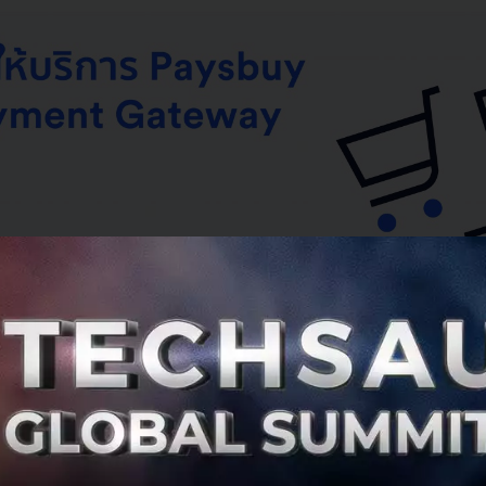
อนกรกฎาคม 2560 ที่ผ่านมาได้มีข่าว
สะเทือนวงการ FinTech เม
nt Gateway ในตำนานของไทยอย่าง Paysbuy จาก dtac