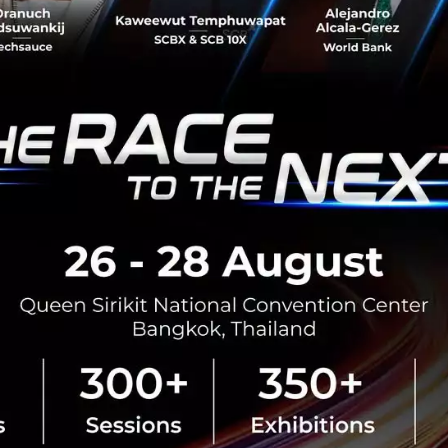
สามารถประเทศ
นายอนุทิน ชาญวีรกูล นายกรัฐมนตร
กระทรวงมหาดไทย กล่าวปาฐกถาพิเศ
รับมือระเบียบโลกใหม่” ในงาน The
สิงหาคม 6, 2026
| By
Techsauce
0
News
ประเทศไทย
เศรษฐกิจไทย
BOI รื้อเกณฑ์ Data Center ชู 4
ยั่งยืน คุมเข้มใช้พลังงาน ทรัพ
ชาติ และการจ้างงานไทย
บีโอไอขานรับระเบียบใหม่คุมดาต้า
เดินหน้ายกเครื่องเกณฑ์คัดกรองโคร
เปิดข้อมูล 42 โครงการ ลงทุนรวม 
ครอบคลุมประโยชน์ต่อประเทศ พลั.
สิงหาคม 6, 2026
| By
Techsauce
0