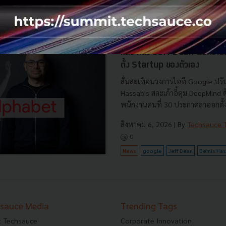
News
AI
BOI
Cloud
Data Center
Demis Hassabis ขึ้นคุม หัวเ
แล้ว หลัง Jeff Dean พนักงา
ตั้ง Startup ของตัวเอง
สั่นสะเทือนวงการไอที Google ปรับ
Hassabis สละเก้าอี้คุม DeepMind
พนักงานคนที่ 30 ประกาศลาออกตั้งบ
สิงหาคม 6, 2026
| By
Techsauce
0
News
google
Jeff Dean
Demis Has
sauce Media
Trending Tags
 Techsauce
Corporate Innovation