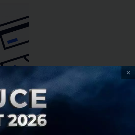
×
ื่อ Omise ประกาศ