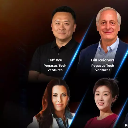
ล่าสุดเพย์สบายแจ้
(Payment Gateway)
Big C, Alipay, Cen
เคาท์เตอร์รับชำระเ
โดยแนะนำให้ร้านค
เนื่องจากบัญชีจะถ
โดยสามารถแจ้งยกเลิ
หลังจากก่อนหน้านี้
MasterCard (Virtu
โดยทาง Paysbuy ระบ
เป็นไปได้ โดยสามาร
8222 ตลอด 24 ชั่วโ