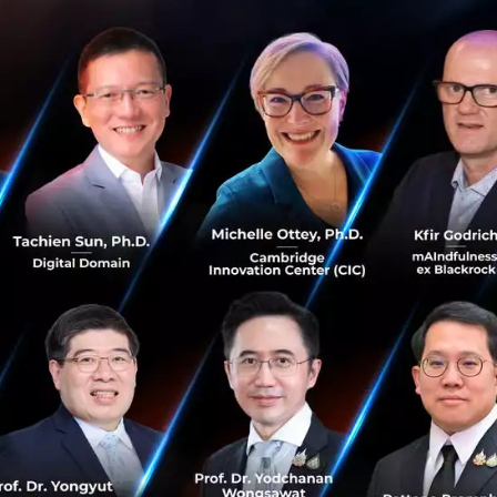
งผ่าน Facebook Page PAYSBUY Co., Ltd. ว่าขณะนี้ระบบรับช
 ของ Paysbuy ที่ให้บริการทาง Tesco Lotus, บัตรเครดิต, In
Pay, ATM และเคาท์เตอร์ธนาคารต่าง ๆ ได้ยุติการให้บริการลงอ
งินสดที่เป็นตัวแทนของ Paysbuy จะยุติการให้บริการในวันที่ 
้าทำการถอนเงินออกจากระบบด้วยตนเอง ภายในวันที่ 19 มก
ูกระงับการใช้งานอย่างถาวรทุกระบบ ไม่สามารถล็อคอินเข้าใช
กรายการ (reverse transaction) ได้ภายในวันที่ 31 ธันวาคม 2
ได้
ยุติการให้บริการ Jaew Wallet, Paysbuy Wallet (ลูกค้าบุค
al Prepaid Card หรือ VPC)
ไปเมื่อช่วงเดือนสิงหาคมที่ผ่านมา
ุว่าการปิดทีละช่องทางก็เพื่อให้ลูกค้ากลุ่มต่าง ๆ เกิดผลกระทบ
ถสอบถามรายละเอียดเพิ่มเติมเกี่ยวกับการยุติการให้บริการได้
มง หรืออีเมล์ที่
support@paysbuy.com