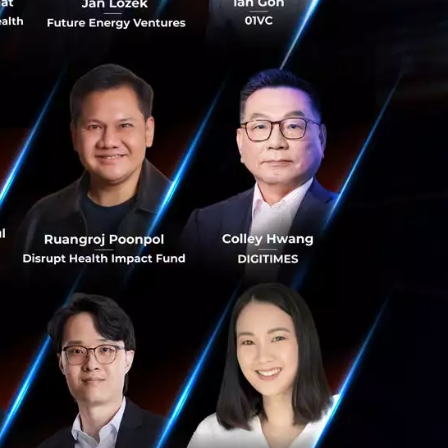
นออนไลน์ต่อไป เรา
.omise.co/th
s สร้างคน–
พื่อยกระดับขีดความ