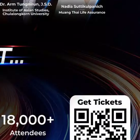
ีและรัฐมนตรีว่าการ
ษในหัวข้อ “ฝ่าวิกฤติ
 INTANIA Forum...
 Team
 มิติดันไทยสู่ฮับ AI
ยากรน้ำ พร้อมตอบโจทย์
เซ็นเตอร์ตามมติ ครม.
งการด้วย 4 มิติ พร้อม
7.5 แสนล้านบาท
..
 Team