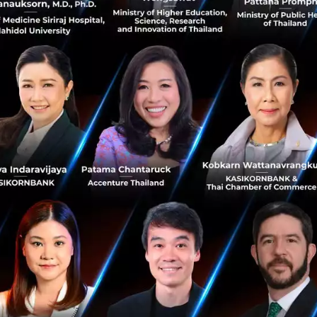
 แนะนำให้ร้านค้าที่มีความประสงค์จะใช้งานระบบรับชำระเงิ
โอมิเซะ โดยสามารถศึกษารายละเอียดบริการต่างๆ ได้ที่
www
Paysbuy
PaysBuy
Payment Gateway
No comment
RTICLE
3 เรื่องที่ประเทศไทยต้อง Focu
นวัตกรรม–ปฏิรูประบบราชการ เ