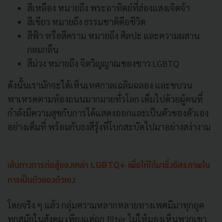
สีเหลือง หมายถึง พระอาทิตย์ที่ส่องแสงเจิดจ้า
สีเขียว หมายถึง ธรรมชาติคือชีวิต
สีฟ้า หรือสีคราม หมายถึง ศิลปะ และความผสาน
กลมกลืน
สีม่วง หมายถึง จิตวิญญาณของชาว LGBTQ
ดังนั้นเรามักจะได้เห็นเทศกาลเฉลิมฉลอง และขบวน
พาเหรดตามท้องถนนมากมายทั่วโลก เต็มไปด้วยผู้คนที่
กำลังมีความสุขกับการได้แสดงออกและเป็นตัวของตัวเอง
อย่างเต็มที่ พร้อมกับธงสีรุ้งที่โบกสะบัดไปมาอย่างสง่างาม
เส้นทางการต่อสู้ของเหล่า LGBTQ+ เพื่อให้ได้มาซึ่งอิสรภาพใน
การเป็นตัวของตัวเอง
โดยจริง ๆ แล้ว กลุ่มความหลากหลายทางเพศมีมาทุกยุค
ทุกสมัยในสังคม เพียงแต่ถูก filter ไม่ให้มองเห็นพวกเขา