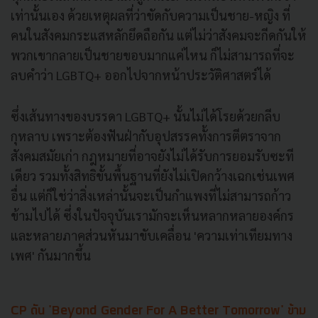
เท่านั้นเอง ด้วยเหตุผลที่ว่าขัดกับความเป็นชาย-หญิง ที่
คนในสังคมกระแสหลักยึดถือกัน แต่ไม่ว่าสังคมจะกีดกันให้
พวกเขากลายเป็นชายขอบมากแค่ไหน ก็ไม่สามารถที่จะ
ลบคำว่า LGBTQ+ ออกไปจากหน้าประวัติศาสตร์ได้
ซึ่งเส้นทางของบรรดา LGBTQ+ นั้นไม่ได้โรยด้วยกลีบ
กุหลาบ เพราะต้องฟันฝ่ากับอุปสรรคทั้งการตีตราจาก
สังคมสมัยเก่า กฎหมายที่อาจยังไม่ได้รับการยอมรับซะที
เดียว รวมทั้งสิทธิขั้นพื้นฐานที่ยังไม่เปิดกว้างเฉกเช่นเพศ
อื่น แต่ก็ใช่ว่าสิ่งเหล่านั้นจะเป็นกำแพงที่ไม่สามารถก้าว
ข้ามไปได้ ซึ่งในปัจจุบันเรามักจะเห็นหลากหลายองค์กร
และหลายภาคส่วนหันมาขับเคลื่อน 'ความเท่าเทียมทาง
เพศ' กันมากขึ้น
CP ดัน 'Beyond Gender For A Better Tomorrow' ข้าม