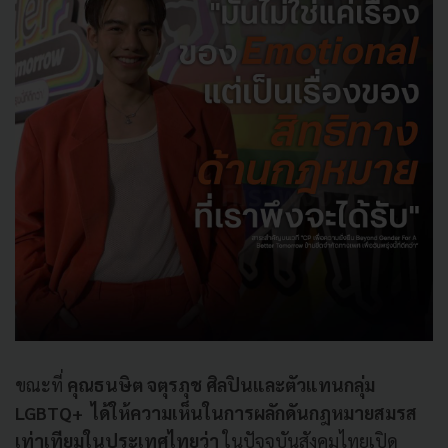
ขณะที่
คุณธนษิต จตุรภุช ศิลปินและตัวแทนกลุ่ม
LGBTQ+ ได้ให้ความเห็นในการผลักดันกฎหมายสมรส
เท่าเทียมในประเทศไทยว่า
ในปัจจุบันสังคมไทยเปิด