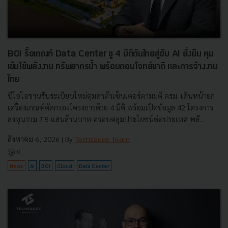
BOI รื้อเกณฑ์ Data Center ชู 4 มิติดันไทยสู่ฮับ AI ยั่งยืน คุม
เข้มใช้พลังงาน ทรัพยากรน้ำ พร้อมตอบโจทย์ชาติ และการจ้างงาน
ไทย
บีโอไอขานรับระเบียบใหม่คุมดาต้าเซ็นเตอร์ตามมติ ครม. เดินหน้ายก
เครื่องเกณฑ์คัดกรองโครงการด้วย 4 มิติ พร้อมเปิดข้อมูล 42 โครงการ
ลงทุนรวม 7.5 แสนล้านบาท ครอบคลุมประโยชน์ต่อประเทศ พลั...
สิงหาคม 6, 2026
| By
Techsauce Team
0
News
AI
BOI
Cloud
Data Center