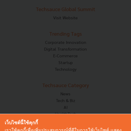
Techsauce Global Summit
Visit Website
Trending Tags
Corporate Innovation
Digital Transformation
E-Commerce
Startup
Technology
Techsauce Category
News
Tech & Biz
AI
HealthTech
Exec Insight
เว็บไซต์นี้ใช้คุกกี้
Corp Innov
เราใช้คุกกี้เพื่อเพิ่มประสบการณ์ที่ดีในการใช้เว็บไซต์ แสดง