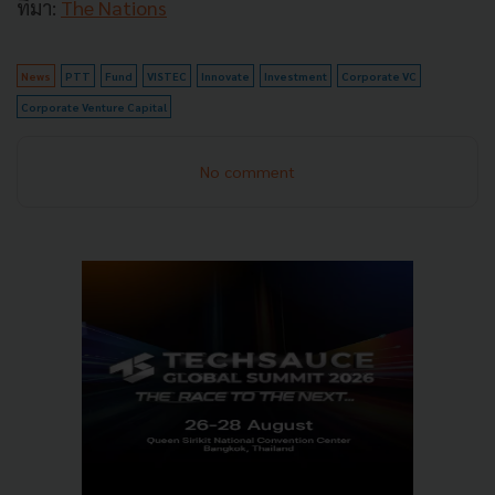
ที่มา:
The Nations
News
PTT
Fund
VISTEC
Innovate
Investment
Corporate VC
Corporate Venture Capital
No comment