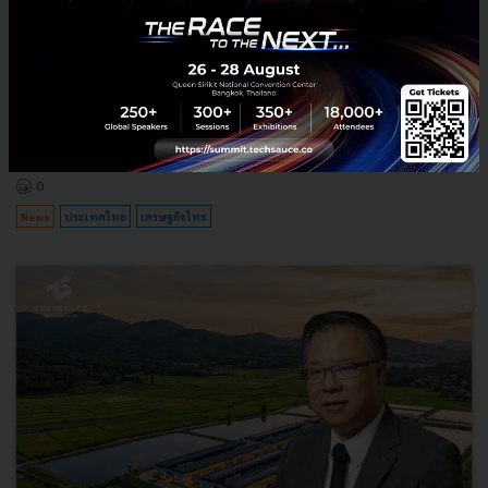
3 เรื่องที่ประเทศไทยต้อง Focus สร้างคน–นวัตกรรม–ปฏิรูป
ระบบราชการ เพื่อยกระดับขีดความสามารถประเทศ
นายอนุทิน ชาญวีรกูล นายกรัฐมนตรีและรัฐมนตรีว่าการกระทรวง
มหาดไทย กล่าวปาฐกถาพิเศษในหัวข้อ “ฝ่าวิกฤติ รับมือระเบียบโลก
ใหม่” ในงาน The INTANIA Forum...
สิงหาคม 6, 2026
| By
Techsauce Team
0
News
ประเทศไทย
เศรษฐกิจไทย