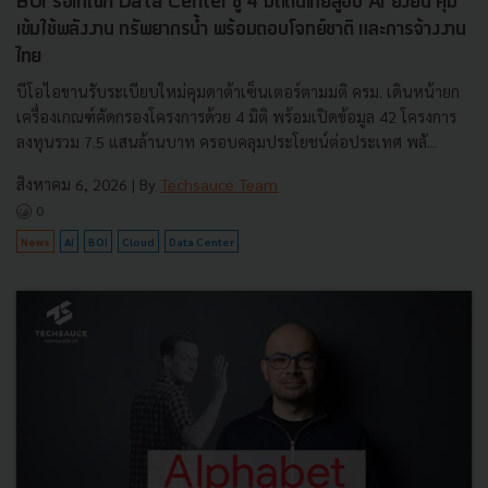
BOI รื้อเกณฑ์ Data Center ชู 4 มิติดันไทยสู่ฮับ AI ยั่งยืน คุม
เข้มใช้พลังงาน ทรัพยากรน้ำ พร้อมตอบโจทย์ชาติ และการจ้างงาน
ไทย
บีโอไอขานรับระเบียบใหม่คุมดาต้าเซ็นเตอร์ตามมติ ครม. เดินหน้ายก
เครื่องเกณฑ์คัดกรองโครงการด้วย 4 มิติ พร้อมเปิดข้อมูล 42 โครงการ
ลงทุนรวม 7.5 แสนล้านบาท ครอบคลุมประโยชน์ต่อประเทศ พลั...
สิงหาคม 6, 2026
| By
Techsauce Team
0
News
AI
BOI
Cloud
Data Center