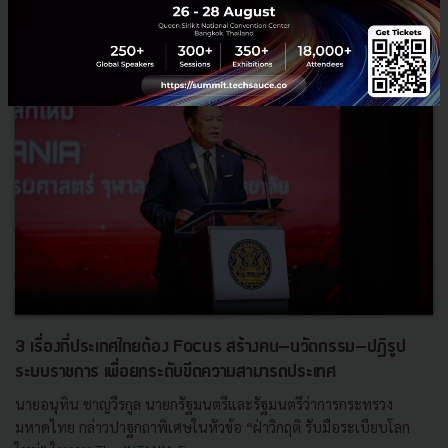
RELATED ARTICLE
3 เรื่องที่ประเทศไทยต้อง Focus สร้างคน–นวัตกรรม–ปฏิรูป
ระบบราชการ เพื่อยกระดับขีดความสามารถประเทศ
นายอนุทิน ชาญวีรกูล นายกรัฐมนตรีและรัฐมนตรีว่าการกระทรวง
มหาดไทย กล่าวปาฐกถาพิเศษในหัวข้อ “ฝ่าวิกฤติ รับมือระเบียบโลก