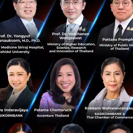
มผิดพลาดและช่วยให้ผู้มีสิทธิ์ลดหย่อยได้ใช้สิทธิ์เต็มที่
แจงล่าสุดเป็นการแก้ไขประกาศฉบับเดิมซึ่งมีผลตั้งแต่วันที่ 4 เม
ี่ไม่ประสงค์ให้กรมสรรพากรได้ข้อมูลดอกเบี้ยจากธนาคารจึงต้อง
กาศโดยกรมสรรพากร
้มีประกาศอธิบดีกรมสรรพากร เกี่ยวกับภาษีเงินได้ (ฉบับที่ 3
ละเงื่อนไขเพื่อการยกเว้นภาษีเงินได้ สำหรับดอกเบี้ยเงินฝากที่ต
รัพย์และผลตอบแทนเงินฝากตามหลักการของศาสนาอิสลามที่ต
วะดีอะฮ์ กรมสรรพากรได้หารือร่วมกันกับธนาคารแห่งประ
คมธนาคารนานาชาติ เมื่อวันที่ 25 เมษายน 2562 เพื่อกำห
นฝากออมทรัพย์ให้แก่กรมสรรพากร โดยที่ประชุมได้ข้อสรุปที่
มากที่สุด