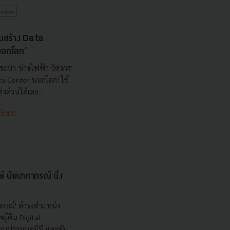
sabis
มสร้าง Data
‘นอกโลก’
ระปา-ช่างไฟฟ้า-วิศวกร'
ata Center นอกโลก! ใช้
งด่วนได้เลย...
 Team
ษ์ นัยนาภากรณ์ นั่ง
ภากรณ์' ดำรงตำแหน่ง
ู้ดัน Digital
าบปรามนอมินี และขับ