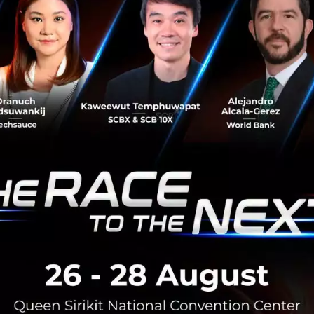
ัณฑ์ประภาศ อธิบดีกรมสรรพากร
ได้ชี้แจงการดำเนินการว่า “ที
้างต้น เพื่ออำนวยความสะดวกแก่ผู้ฝากเงินบัญชีออมทรัพย์ส
ว้นภาษี โดยธนาคารจะนำส่งข้อมูลดอกเบี้ยแก่กรมสรรพากร แต่หาก
ว้นภาษีต้องแจ้งแก่ธนาคารผู้จ่ายดอกเบี้ยไม่ให้นำส่งข้อมูล ซ
กดอกเบี้ยดังกล่าวไว้ในอัตราร้อยละ 15 ทั้งนี้ กรมสรรพากรอยู่ร
รรพากรฉบับดังกล่าว”
ย ประธานสมาคมธนาคารไทย
เปิดเผยเพิ่มเติมว่า “การกำหนดใ
ูลดอกเบี้ยทุกบัญชีต่อกรมสรรพากร จะเป็นประโยชน์ต่อลูกค้าบั
งไรก็ตาม สำหรับลูกค้าที่ไม่ประสงค์จะใช้สิทธิดังกล่าว และไม
บี้ยนำส่งข้อมูลดอกเบี้ยให้กรมสรรพากร ต้องกรอกแบบฟอร์มเพ
้จ่ายดอกเบี้ยที่ลูกค้ามีบัญชีให้ครบทุกธนาคาร ตั้งแต่วันที่ 7
้งครั้งเดียวจะมีผลตลอดไป จนกว่าลูกค้าจะมาแจ้งเปลี่ยนแปลงเป็น
ที่ 14 พฤษภาคม 2562 จะมีผลตั้งแต่รอบภาษีดอกเบี้ยจ่ายครึ่ง
”