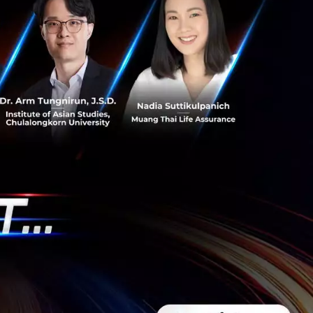
่ประชุมเห็นพ้องกัน
่วนใหญ่ทั่วประเทศ
ผู้ฝากเงินไม่
ึ่งธนาคารจะหักภาษี
ะหว่างปรับปรุง
ห้ธนาคารผู้จ่าย
ญชีเงินฝากส่วน
่ต้องการให้
ื่อแจ้งความ
 พฤษภาคม 2562
อื่น ทั้งนี้ ลูกค้า
ปีแรกในเดือน