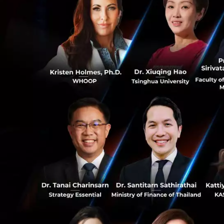
บนดิจิทัลเพื่อลดควา
แนวทางปฏิบัติที่ชี้
บังคับใช้แล้ว ผู้ท
โดยเร็ว
0
เนื้อหาจากข่าวประ
ตามที่กรมสรรพากรได
หลักเกณฑ์ วิธีการ แ
88
ทวงถามประเภทออมท
ทวงถามตามหลักการ
ธนาคารไทย และสมา
ข้อมูลดอกเบี้ยเงิ
สะดวกแก่ผู้ฝากเงิน