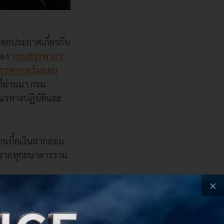
ออกประกาศเกี่ยวกับ
้อง
'กรมสรรพากร'
รรพากรเริ่มถอย
ที่ผ่านมา กรม
แนวทางปฏิบัติและ
อกเบี้ยเงินฝากออม
จากทุกธนาคารรวม
ัติ เพื่อให้ทาง
×
เปอร์เซ็นต์