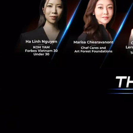
คุณเอกนิติ นิติท
ในการแก้ไขประกาศข
ให้ได้รับสิทธิยกเ
ประสงค์จะได้รับยกเ
เงินได้ ณ ที่จ่ายจา
ประกาศอธิบดีกรมส
คุณปรีดี ดาวฉา
ดอกเบี้ยนำส่งข้อม
ใหญ่ของประเทศ อย่า
ธนาคารผู้จ่ายดอกเ
ประสงค์ที่ธนาคารผู
เป็นต้นไป โดยการแจ
ที่มาแจ้งภายในวัน
มิถุนายนเป็นต้นไป