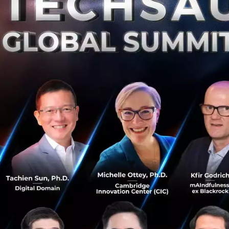
่กำหนด ก็จะได้รับการยกเว้นภาษี ธนาคารจะจ่ายดอกเบี้ยเต็มจ
ีสิทธิ์ "ไม่ให้ธนาคารส่งข้อมูลดอกเบี้ยเงินฝาก" แก่กรมสรรพาก
ูกหักภาษี ณ ที่จ่าย 15 เปอร์เซ็นต์ แต่นำรายได้จากดอกเบี้ย
่อขอรับภาษีคืนได้
จะไม่ให้ธนาคารส่งข้อมูล ต้องแจ้งความประสงค์แก่ทุกธนาคารที่ม
7-14 พฤษภาคม เพื่อให้ดำเนินการทันรอบจ่ายดอกเบี้ยครึ่งแรกข
ลอด จนกว่าเจ้าของบัญชีจะแจ้งเปลี่ยนแปลง
ฑ์ประภาศ อธิบดีกรมสรรพากร เผยว่า ประกาศนี้เป็นไปเพื่อปร
ินฝากให้ใช้กรบวนการดิจิทัลทั้งหมด เพื่อเพิ่มประสิทธิภาพแ
ได้ทำการหารือเพิ่มเติมกับสมาคมธนาคารเพื่อหาวิธีที่ผู้ใช้บริกา
ูลทั้งหมดทันที ส่วนผู้ที่ไม่ประสงค์ส่งข้อมูลก็สามารถดำเนิ
ธิบดีกรมสรรพากรกล่าวเพิ่มเติมว่า กรมสรรพากรได้รับข้อมู
ด. 2 เพียงแต่อยู่กระบวนการจัดการข้อมูลยังคงใช้กระดาษและกร
ามสิทธิ์การยกเว้นภาษีตกหล่น จึงมีแนวคิดที่จะนำข้อมูลที่ได้อ