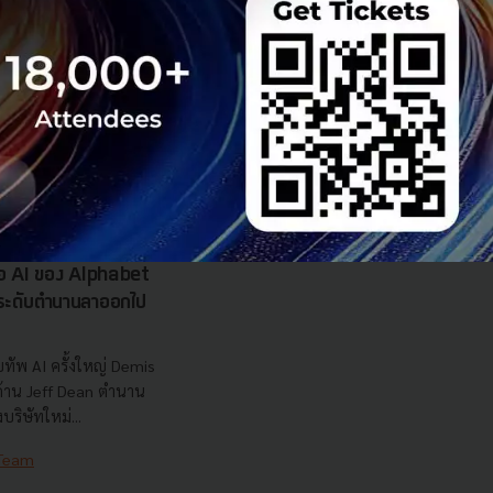
รือ AI ของ Alphabet
นระดับตำนานลาออกไป
ทัพ AI ครั้งใหญ่ Demis
 ด้าน Jeff Dean ตำนาน
ริษัทใหม่...
 Team