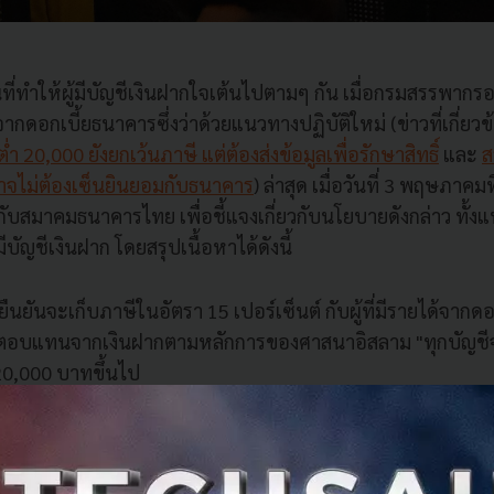
นที่ทำให้ผู้มีบัญชีเงินฝากใจเต้นไปตามๆ กัน เมื่อกรมสรรพากร
จากดอกเบี้ยธนาคารซึ่งว่าด้วยแนวทางปฏิบัติใหม่ (ข่าวที่เกี่ยวข
่ำ​ 20,000 ยังยกเว้นภาษี แต่ต้องส่งข้อมูลเพื่อรักษาสิทธิ์
และ
ส
อาจไม่ต้องเซ็นยินยอมกับธนาคาร
) ล่าสุด เมื่อวันที่ 3 พฤษภาคม
บสมาคมธนาคารไทย เพื่อชี้แจงเกี่ยวกับนโยบายดังกล่าว ทั้ง
้มีบัญชีเงินฝาก โดยสรุปเนื้อหาได้ดังนี้
นยันจะเก็บภาษีในอัตรา 15 เปอร์เซ็นต์ กับผู้ที่มีรายได้จากด
ตอบแทนจากเงินฝากตามหลักการของศาสนาอิสลาม "ทุกบัญชี
 20,000 บาทขึ้นไป
ิคือ ธนาคารทุกแห่งจะเป็นผู้ส่งข้อมูลให้กรมสรรพากรโดยอัตโนม
ป็นผู้คำนวณและเก็บภาษี
ี่กำหนด กรมสรรพากรก็จะหักภาษีก่อนจ่ายดอกเบี้ยธนาคาร 15 