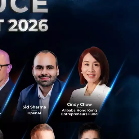
ำนวน
รได้ โดยดอกเบี้ย
เงินฝากยื่นในแบบ
ีบัญชีเงินฝาก
องปี โดยแจ้งครั้ง
ับกระบวนการยื่น
ละให้ความเป็นธรรม
รได้รับความสะดวก จึง
นการตามกรอบวันเวลา
ลจากธนาคารมาตลอด
ะจายตามพื้นที่
ยู่แล้วนี้มาดำเนิน