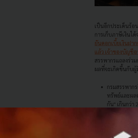
เป็นอีกประเด็นร้อ
การเก็บภาษีเงินได้
ยันดอกเบี้ยเงินฝากต
แล้ว เจ้าของบัญชี
สรรพากรแถลงร่วมกั
ผลที่จะเกิดขึ้นกับผู
กรมสรรพากรยื
ทรัพย์และผล
กัน" เกินกว่า
แนวทางปฏิบัต
กรมสรรพากรเ
หากเกินกว่าท