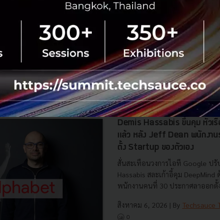
นาคารไทย
Revenue Department
No comment
RTICLE
Demis Hassabis ขึ้นคุม หัวเ
แล้ว หลัง Jeff Dean พนักงา
ตั้ง Startup ของตัวเอง
สั่นสะเทือนวงการไอที Google ปรับ
Hassabis สละเก้าอี้คุม DeepMind
พนักงานคนที่ 30 ประกาศลาออกตั้งบ
สิงหาคม 6, 2026
| By
Techsauce
0