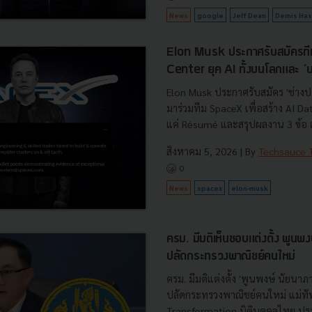
News
google
Jeff Dean
Demis Has
Elon Musk ประกาศรับสมัครที
Center ยุค AI ทั้งบนโลกและ 
Elon Musk ประกาศรับสมัคร 'ช่างป
มาร่วมทีม SpaceX เพื่อสร้าง AI D
แค่ Résumé และสรุปผลงาน 3 ข้อ ส่
สิงหาคม 5, 2026
| By
Techsauce
0
News
spacex
elon-musk
ครม. มีมติเห็นชอบแต่งตั้ง พูนพง
ปลัดกระทรวงพาณิชย์คนใหม่
ครม. มีมติแต่งตั้ง 'พูนพงษ์ นัยนา
ปลัดกระทรวงพาณิชย์คนใหม่ แม่ทัพผ
Transformation นิติบุคคลไทย ปร