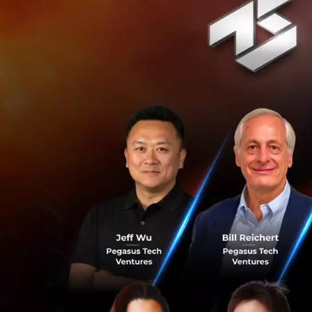
หากไม่เกินที
เจ้าของบัญชีม
จากธนาคารจะถ
ภ.ง.ด. 90 เพื
ผู้ที่ประสงค์
ภายในวันที่ 
เดียวจะมีผลต
คุณเอกนติ นิติทัณ
ภาษีจากดอกเบี้ยเง
แก่ทุกฝ่าย ทั้งนี้ 
ขอให้ธนาคารส่งข้อม
ที่กำหนด
ในส่วนของข้อมูล อ
อยู่แล้วในรูป ภ.ง.
ทำให้การดำเนินการต