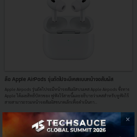
ลือ Apple AirPods รุ่นถัดไปจะมีเคสแบบหน้าจอสัมผัส
Apple Airpods รุ่นถัดไปจะมีหน้าจอสัมผัสบนเคส Apple Airpods ซึ่งทาง
Apple ได้เผยสิทธิบัตรของ ฟูฟังไร้สายนี้และอธิบายว่าเคสสำหรับหูฟังไร้
สายสามารถรวมหน้าจอสัมผัสขนาดเล็กเพื่อดำเนินกา...
เมษายน 7, 2023
| By
Techsauce Team
×
0
Tech-Enabled
apple
airpods