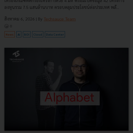
เครื่องเกณฑ์คัดกรองโครงการด้วย 4 มิติ พร้อมเปิดข้อมูล 42 โครงการ
ลงทุนรวม 7.5 แสนล้านบาท ครอบคลุมประโยชน์ต่อประเทศ พลั...
สิงหาคม 6, 2026
| By
Techsauce Team
0
News
AI
BOI
Cloud
Data Center