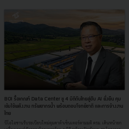
BOI รื้อเกณฑ์ Data Center ชู 4 มิติดันไทยสู่ฮับ AI ยั่งยืน คุม
เข้มใช้พลังงาน ทรัพยากรน้ำ พร้อมตอบโจทย์ชาติ และการจ้างงาน
ไทย
บีโอไอขานรับระเบียบใหม่คุมดาต้าเซ็นเตอร์ตามมติ ครม. เดินหน้ายก