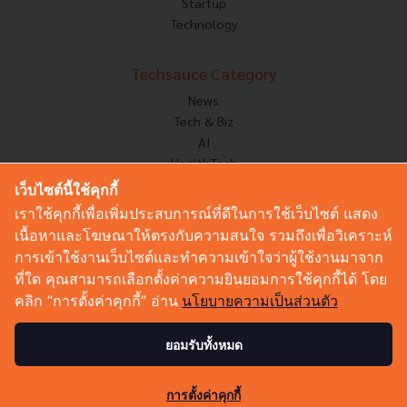
Startup
Technology
Techsauce Category
News
Tech & Biz
AI
HealthTech
Exec Insight
เว็บไซต์นี้ใช้คุกกี้
Corp Innov
เราใช้คุกกี้เพื่อเพิ่มประสบการณ์ที่ดีในการใช้เว็บไซต์ แสดง
Saucy Thoughts
เนื้อหาและโฆษณาให้ตรงกับความสนใจ รวมถึงเพื่อวิเคราะห์
Based On
การเข้าใช้งานเว็บไซต์และทำความเข้าใจว่าผู้ใช้งานมาจาก
Sustainable
ที่ใด คุณสามารถเลือกตั้งค่าความยินยอมการใช้คุกกี้ได้ โดย
Videos
คลิก “การตั้งค่าคุกกี้” อ่าน
นโยบายความเป็นส่วนตัว
Podcast
Startup Guide
ยอมรับทั้งหมด
0
© Copyright 2026 :
Techsauce All rights reserved.
การตั้งค่าคุกกี้