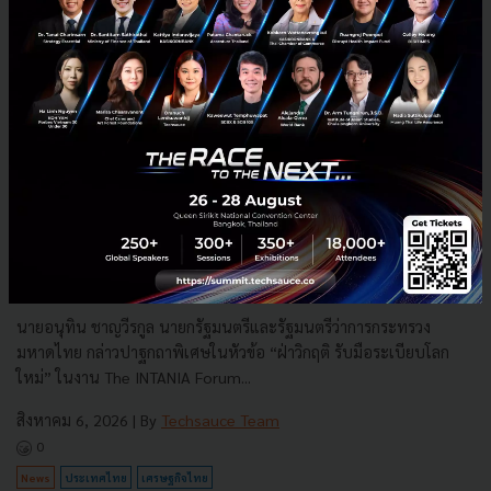
3 เรื่องที่ประเทศไทยต้อง Focus สร้างคน–นวัตกรรม–ปฏิรูป
ระบบราชการ เพื่อยกระดับขีดความสามารถประเทศ
นายอนุทิน ชาญวีรกูล นายกรัฐมนตรีและรัฐมนตรีว่าการกระทรวง
มหาดไทย กล่าวปาฐกถาพิเศษในหัวข้อ “ฝ่าวิกฤติ รับมือระเบียบโลก
ใหม่” ในงาน The INTANIA Forum...
สิงหาคม 6, 2026
| By
Techsauce Team
0
News
ประเทศไทย
เศรษฐกิจไทย