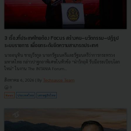
3 เรื่องที่ประเทศไทยต้อง Focus สร้างคน–นวัตกรรม–ปฏิรูป
ระบบราชการ เพื่อยกระดับขีดความสามารถประเทศ
นายอนุทิน ชาญวีรกูล นายกรัฐมนตรีและรัฐมนตรีว่าการกระทรวง
มหาดไทย กล่าวปาฐกถาพิเศษในหัวข้อ “ฝ่าวิกฤติ รับมือระเบียบโลก
ใหม่” ในงาน The INTANIA Forum...
สิงหาคม 6, 2026
| By
Techsauce Team
0
News
ประเทศไทย
เศรษฐกิจไทย