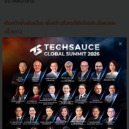
อนาคตอีกด้วย
เดินหน้าเพิ่มพันธมิตร เพื่อสร้างสังคมที่เติบโตอย่างมั่นคงและ
แข็งแกร่ง
×
นอกจากเรื่องของแพลตฟอร์มและกระบวนการขอสินเชื่อ
ที่จะใช้งานง่ายขึ้น รวดเร็วทันใจขึ้น และปลอดภัยมั่นใจได้
แล้ว ดร.สุทธาภา ยังเสริมด้วยว่า ความร่วมมือกับพันธมิตร
ทางธุรกิจ (Partnership) เป็นอีกหนึ่งสิ่งสำคัญที่ช่วยขับ
เคลื่อนให้ภารกิจของบริษัทบรรลุเป้าหมายได้เร็วขึ้น โดย
ในปัจจุบัน บริษัทได้จับมือกับธุรกิจหลากหลายประเภท
อาทิ ไปรษณีย์ไทย, ลาซาด้า, พีทีจี เอ็นเนอยี และฟู้ด
แพนด้า เพื่อช่วยให้พนักงาน และลูกค้าของบริษัท
พันธมิตรเข้าถึงสินเชื่อได้ดีขึ้น
นอกจากนี้ SCB Abacus กำลังอยู่ในช่วงเดินหน้าเพิ่ม