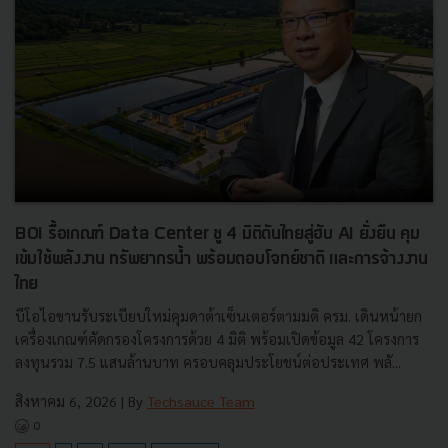
BOI รื้อเกณฑ์ Data Center ชู 4 มิติดันไทยสู่ฮับ AI ยั่งยืน คุม
เข้มใช้พลังงาน ทรัพยากรน้ำ พร้อมตอบโจทย์ชาติ และการจ้างงาน
ไทย
บีโอไอขานรับระเบียบใหม่คุมดาต้าเซ็นเตอร์ตามมติ ครม. เดินหน้ายก
เครื่องเกณฑ์คัดกรองโครงการด้วย 4 มิติ พร้อมเปิดข้อมูล 42 โครงการ
ลงทุนรวม 7.5 แสนล้านบาท ครอบคลุมประโยชน์ต่อประเทศ พลั...
สิงหาคม 6, 2026
| By
Techsauce Team
0