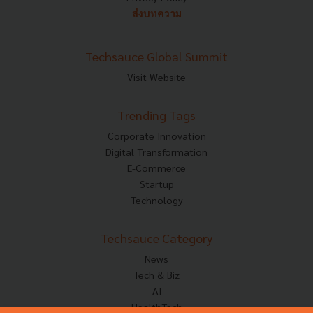
ส่งบทความ
Techsauce Global Summit
Visit Website
Trending Tags
Corporate Innovation
Digital Transformation
E-Commerce
Startup
Technology
Techsauce Category
News
Tech & Biz
AI
HealthTech