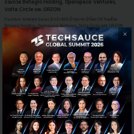
ร่วมด้วย Betagro Holding, Openspace Ventures,
Volta Circle และ ORZON
Freshket ระดมทุน Series B กว่า 800 ล้านบาท นำโดย OR ร่วมด้วย
Betagro Holding, Openspace Ventures, Volta Circle และ ORZON
การระดมทุนครั้งนี้จะเสริมความแข็งแกร่งให้กับ Freshket ทั้งก...
×
พฤษภาคม 20, 2022
| By
Techsauce Team
732
News
Deal Digest
or
freshket
series-b
Volta Circle