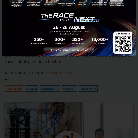
Turn Digital Assets into Reality คอนเซ็ปต์ใหม่ของ
ChomCHOB พร้อมเข้าสู่อุตสาหกรรม Blockchain ระดับโลก
แอปฯ ChomCHOB ประกาศเตรียมระดมทุน Series B ยกระดับบริการสู่
อุตสาหกรรม Blockchain เปิดให้บริการแลกคริปโตฯ เป็นแต้ม ชูคอนเซ็ปต์
Turn Digital Asset into Reality...
พฤษภาคม 10, 2022
| By
Techsauce Team
9
Tech & Biz
ชมชอบ
ChomCHOB
Series B
Blockchain