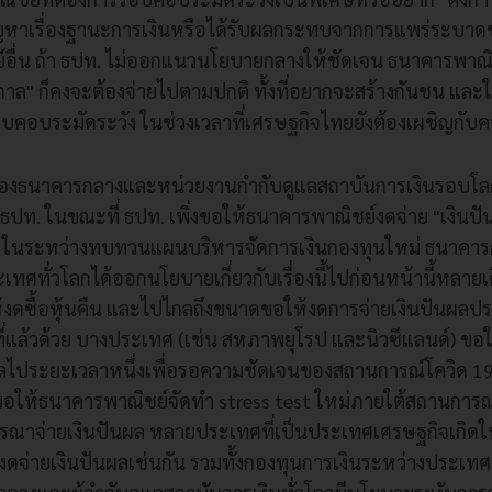
ปัญหาเรื่องฐานะการเงินหรือได้รับผลกระทบจากการแพร่ระบาด
อื่น ถ้า ธปท. ไม่ออกแนวนโยบายกลางให้ชัดเจน ธนาคารพาณิชย
กาล" ก็คงจะต้องจ่ายไปตามปกติ ทั้งที่อยากจะสร้างกันชน และ
คอบระมัดระวัง ในช่วงเวลาที่เศรษฐกิจไทยยังต้องเผชิญกับค
องของธนาคารกลางและหน่วยงานกำกับดูแลสถาบันการเงินรอบโล
ง ธปท. ในขณะที่ ธปท. เพิ่งขอให้ธนาคารพาณิชย์งดจ่าย "เงินป
ืน" ในระหว่างทบทวนแผนบริหารจัดการเงินกองทุนใหม่ ธนาค
ทศทั่วโลกได้ออกนโยบายเกี่ยวกับเรื่องนี้ไปก่อนหน้านี้หลา
ห้งดซื้อหุ้นคืน และไปไกลถึงขนาดขอให้งดการจ่ายเงินปันผล
แล้วด้วย บางประเทศ (เช่น สหภาพยุโรป และนิวซีแลนด์) ขอให
ผลไประยะเวลาหนึ่งเพื่อรอความชัดเจนของสถานการณ์โควิด 1
 ขอให้ธนาคารพาณิชย์จัดทำ stress test ใหม่ภายใต้สถานการ
จารณาจ่ายเงินปันผล หลายประเทศที่เป็นประเทศเศรษฐกิจเกิด
ดจ่ายเงินปันผลเช่นกัน รวมทั้งกองทุนการเงินระหว่างประเทศ