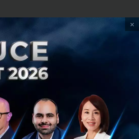
×
ันผลระหว่างกาล"
(ธปท.) ได้ชี้แจงถึง
ีความไม่แน่นอนสูง
อย่างไร การรักษา
ว่าการรักษา
ชนรองรับผลกระทบที่
วยให้ธนาคาร
ยเมื่อการแพร่ระบาด