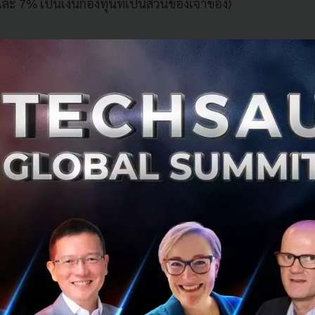
1 และ 7% เป็นเงินกองทุนที่เป็นส่วนของเจ้าของ)
ปันผล - งดซื้อหุ้นคืน สร้างภูมิคุ้มกันให้ธนาคารพาณิชย์
ห่งประเทศไทย ได้ออกคำสั่งให้ธนาคารพาณิชย์งดจ่าย "เงินป
" ในปีนี้ ดร.วิรไท สันติประภพ ผู้ว่าการธนาคารแห่งประเทศไทย 
กรณีดังกล่าวว่า การแพร่ระบาดของโควิด 19 เป็นสถานการณ์ที่ม
แรงต่อระบบเศรษฐกิจไทย ยังไม่รู้ว่าจะจบเมื่อไหร่ และจะจบ
ะบบเศรษฐกิจและระบบสถาบันการเงินเป็นเรื่องที่สำคัญไม่น้อยก
สุขภาพของคนไทยแต่ละคน
ญมากอันหนึ่งของธนาคารพาณิชย์คือระดับเงินกองทุน ที่เป็นกัน
วามไม่แน่นอนที่จะเกิดขึ้นในอนาคต นอกจากนี้เงินกองทุนจะช่
สินเชื่อได้เพิ่มขึ้น เพื่อสนับสนุนการฟื้นตัวของเศรษฐกิจไท
ายลง และเศรษฐกิจไทยเข้าสู่ช่วงฟื้นฟูอย่างเต็มที่