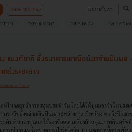
ร่วมงานกับเรา
INNOV PROGRAM
THTECH
EXEC INSIGHT
CORP INNOV
SAUCY THO
มอง แบงก์ชาติ สั่งธนาคารพาณิชย์งดจ่ายปันผล - 
งแกร่งระยะยาว
Techsauce Team
ห์ในกลยุทธ์การลงทุนประจำวัน โดยได้ให้มุมมองว่า ในประเด็
ารพาณิชย์งดจ่ายเงินปันผลระหว่างกาล สําหรับงวดครึ่งปีแร
กษาระดับเงินกองทุนเอาไว้รองรับความเสี่ยงด้านคุณภาพสินทรัพ
นการณ์การแพร่ระบาดของไวรัสโควิด-19 นอกจากนี้ธปท.ยังข