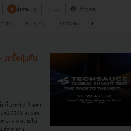
ส่งบทความ
TH
EN
เข้าสู่ระบบ
UGHTS
Based On
SUSTAINABLE
VIDEOS
P
งดซื้อหุ้นคืน
นที่ แบงก์ชาติ ออก
กของปี 2563 และงด
ย์ท่ามกลางความไม่
อให้ธนาคาร