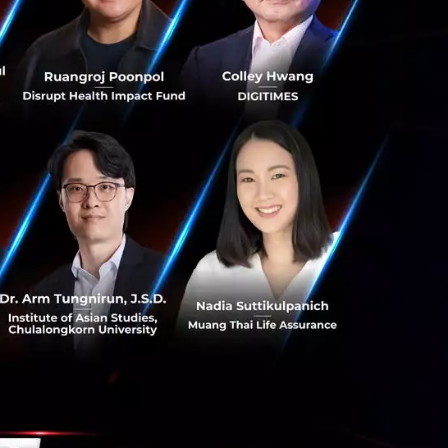
ลากหลายด้านเพื่อ
คารพาณิชย์เร่ง
เยียวยาและปรับปรุง
และระดับเงิน
คตด้วย
าล" และ "งด
ย์ในช่วงสั้นๆ
าว เป็นผลดี