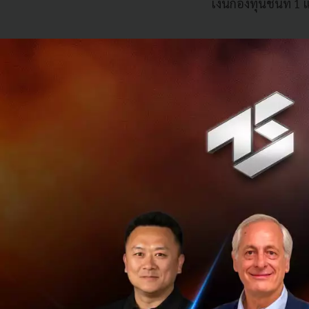
เงินกองทุนชั้นที่ 
ธปท.แจงสั่งงดจ่าย
หลังจากที่ธนาคารแ
และ “งดซื้อหุ้นคืน
เหตุผลเพิ่มเติมใน
มาก ส่งผลกระทบรุน
ภูมิคุ้มกันให้กับร
ภูมิคุ้มกันให้กับ
ภูมิคุ้มกันที่สำคั
เกิดขึ้นแล้ว และค
พาณิชย์สามารถปล่อย
ของโควิด 19 คลี่คล