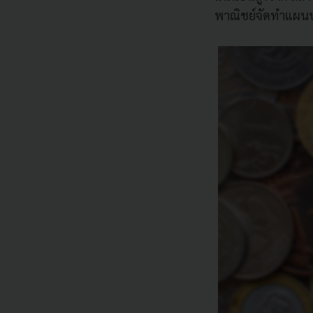
พาณิชย์จัดทําแผนบ