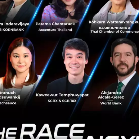
ครึ่งแรกของปี 2563 ธนาคารแห่งประเทศไทยได้ออกมาตรการห
ละผ่อนผันกฎเกณฑ์การกำกับดูแลหลายเรื่องเพื่อส่งเสริมให้ธนา
นี้ให้แก่ลูกหนี้ด้วย ธนาคารพาณิชย์อยู่ระหว่างเร่งดำเนินการ
ก่ลูกหนี้ ซึ่งต้องคำนวณผลกระทบที่จะเกิดขึ้นกับผลประกอบการ
าณิชย์อย่างละเอียดในสถานการณ์ต่างๆ (scenarios) ในอนา
้ธนาคารพาณิชย์งดจ่าย "เงินปันผลระหว่างก
นี้ แม้ว่าจะกระทบต่อผู้ถือหุ้นของธนาคารพาณิช
ีสำหรับผู้ถือหุ้นของธนาคารพาณิชย์ในระยะย