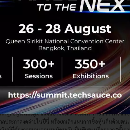
น และเป็นผลดีต่อเศรษฐกิจไทยโดยรวมด้วย เพ
รเงินไทยเข้มแข็ง รักษาระดับเงินกองทุนให้อ
มีกันชนที่จะรองรับความไม่แน่นอนที่อาจจะเกิดข
การแพร่ระบาดโควิด 19 ระยะใหม่ๆ
้เป็นนโยบายกลางของ ธปท. นอกจากจะช่วยให้เกิดความชัดเจนแ
ลให้แก่ธนาคารพาณิชย์ต่างๆ ด้วย โดยเฉพาะธนาคารพาณิชย์ที
ังเป็นพิเศษ ในช่วงที่ผ่านมาผู้บริหารธนาคารพาณิชย์หลายแห
ว่าผู้ถือหุ้น และผู้ฝากเงินอาจจะเข้าใจผิดได้ ถ้าธนาคารพาณิช
าลประกาศงดจ่ายในปีนี้ หรือยกเลิกแผนการซื้อหุ้นคืนด้วยตนเ
ิชย์ที่ต้องการรอบคอบระมัดระวังเป็นพิเศษหรืออยาก "ตั้งการ